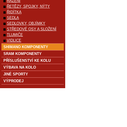
ŘAZENÍ
ŘETĚZY, SPOJKY, NÝTY
ŘIDÍTKA
SEDLA
SEDLOVKY, OBJÍMKY
STŘEDOVÉ OSY A SLOŽENÍ
TLUMIČE
VIDLICE
SHIMANO KOMPONENTY
SRAM KOMPONENTY
PŘÍSLUŠENSTVÍ KE KOLU
VÝBAVA NA KOLO
JINÉ SPORTY
VÝPRODEJ