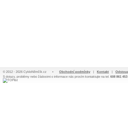
© 2012 - 2026 CykloNěmčík.cz
•
Obchodní podmínky
|
Kontakt
|
Odstoup
S dotazy, problémy nebo žádostmi o informace nás prosím kontaktujte na tel.
608 861 453