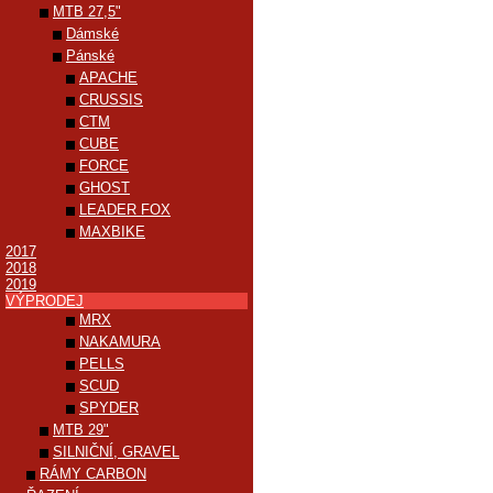
MTB 27,5"
Dámské
Pánské
APACHE
CRUSSIS
CTM
CUBE
FORCE
GHOST
LEADER FOX
MAXBIKE
2017
2018
2019
VÝPRODEJ
MRX
NAKAMURA
PELLS
SCUD
SPYDER
MTB 29"
SILNIČNÍ, GRAVEL
RÁMY CARBON