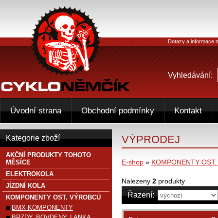
Dotazy a informace n
Vyhledávání:
Úvodní strana
Obchodní podmínky
Kontakt
VÝPRODEJ
Kategorie zboží
AKČNÍ PRODUKTY TOHOTO
E-shop
»
KOMPONENTY OST.
MĚSÍCE
ELEKTROKOLA
Nalezeny
2
produkty
JÍZDNÍ KOLA
Řazení:
KOMPONENTY OST. VÝROBCŮ
BMX KOMPONENTY
BRZDY, BOVDENY, LANKA