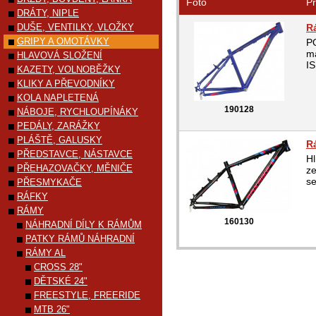
Foto
Pr
DRÁTY, NIPLE
DUŠE, VENTILKY, VLOŽKY
R
GRIPY A OMOTÁVKY
PO
ma
HLAVOVÁ SLOŽENÍ
IS
KAZETY, VOLNOBĚŽKY
KLIKY A PŘEVODNÍKY
KOLA NAPLETENÁ
190128
NÁBOJE, RYCHLOUPÍNÁKY
PEDÁLY, ZARÁŽKY
PLÁŠTĚ, GALUSKY
R
PŘEDSTAVCE, NÁSTAVCE
Hl
PŘEHAZOVAČKY, MĚNIČE
ze
se
PŘESMYKAČE
RÁFKY
RÁMY
160130
NÁHRADNÍ DÍLY K RÁMŮM
PATKY RÁMŮ NÁHRADNÍ
RÁMY AL
CROSS 28"
DĚTSKÉ 24"
FREESTYLE, FREERIDE
MTB 26"