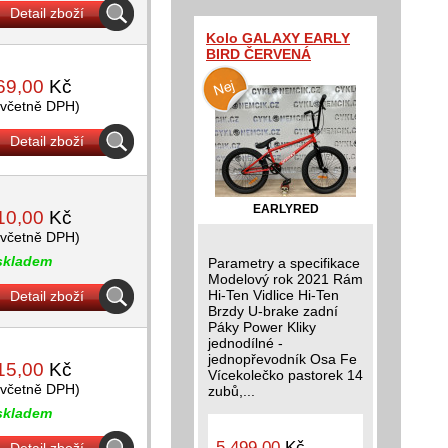
Detail zboží
Kolo GALAXY EARLY
BIRD ČERVENÁ
69,00
Kč
(včetně DPH)
Detail zboží
EARLYRED
10,00
Kč
(včetně DPH)
skladem
Parametry a specifikace
Modelový rok 2021 Rám
Hi-Ten Vidlice Hi-Ten
Detail zboží
Brzdy U-brake zadní
Páky Power Kliky
jednodílné -
jednopřevodník Osa Fe
15,00
Kč
Vícekolečko pastorek 14
(včetně DPH)
zubů,...
skladem
5 499,00
Kč