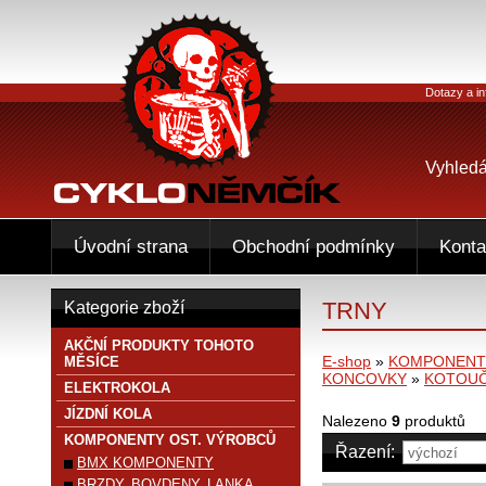
Dotazy a in
Vyhledá
Úvodní strana
Obchodní podmínky
Konta
TRNY
Kategorie zboží
AKČNÍ PRODUKTY TOHOTO
E-shop
»
KOMPONENTY
MĚSÍCE
KONCOVKY
»
KOTOUČ
ELEKTROKOLA
JÍZDNÍ KOLA
Nalezeno
9
produktů
KOMPONENTY OST. VÝROBCŮ
Řazení:
BMX KOMPONENTY
BRZDY, BOVDENY, LANKA