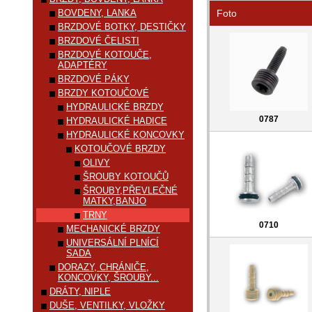
BOVDENY, LANKA
Foto
BRZDOVÉ BOTKY, DESTIČKY
BRZDOVÉ ČELISTI
BRZDOVÉ KOTOUČE,
ADAPTÉRY
BRZDOVÉ PÁKY
BRZDY KOTOUČOVÉ
HYDRAULICKÉ BRZDY
0787
HYDRAULICKÉ HADICE
HYDRAULICKÉ KONCOVKY
KOTOUČOVÉ BRZDY
OLIVY
ŠROUBY KOTOUČŮ
ŠROUBY,PŘEVLEČNÉ
MATKY,BANJO
TRNY
0710
MECHANICKÉ BRZDY
UNIVERSÁLNÍ PLNÍCÍ
SADA
DORAZY, CHRÁNIČE,
KONCOVKY, ŠROUBY...
DRÁTY, NIPLE
DUŠE, VENTILKY, VLOŽKY