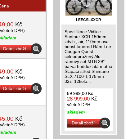
Cena
LEECSLXXCR
49,00
Kč
(včetně DPH)
Specifikace Vidlice
Suntour XCR 150mm
skladem
zdvih , air, 110mm osa
boost,tapered Rám Lee
Detail zboží
Cougan Quest
celoodpružený Alu
rámový set MTB 29"
barva hnědozlatá matná
49,00
Kč
Šlapací střed Shimano
SLX 7100-1 175mm
(včetně DPH)
32z 12kolo...
Detail zboží
59 999,00 Kč
28 999,00
Kč
včetně DPH
skladem
45,00
Kč
Detail zboží
(včetně DPH)
skladem