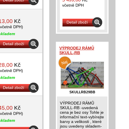
Detail zboží
včetně DPH
13,00
Kč
Detail zboží
(včetně DPH)
skladem
Detail zboží
VÝPRODEJ RÁMŮ
SKULL-RB
28,00
Kč
(včetně DPH)
skladem
Detail zboží
SKULLRB29BB
VÝPRODEJ RÁMŮ
45,00
Kč
SKULL-RB -uvedená
cena je bez osy Tohle je
(včetně DPH)
informační text-vybírejte
skladem
barvy a velikosti , které
jsou uvedeny skladem-