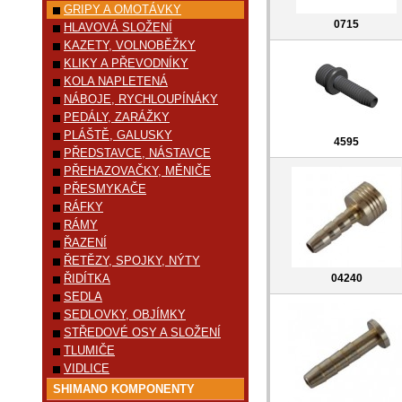
GRIPY A OMOTÁVKY
0715
HLAVOVÁ SLOŽENÍ
KAZETY, VOLNOBĚŽKY
KLIKY A PŘEVODNÍKY
KOLA NAPLETENÁ
NÁBOJE, RYCHLOUPÍNÁKY
PEDÁLY, ZARÁŽKY
PLÁŠTĚ, GALUSKY
4595
PŘEDSTAVCE, NÁSTAVCE
PŘEHAZOVAČKY, MĚNIČE
PŘESMYKAČE
RÁFKY
RÁMY
ŘAZENÍ
ŘETĚZY, SPOJKY, NÝTY
ŘIDÍTKA
04240
SEDLA
SEDLOVKY, OBJÍMKY
STŘEDOVÉ OSY A SLOŽENÍ
TLUMIČE
VIDLICE
SHIMANO KOMPONENTY