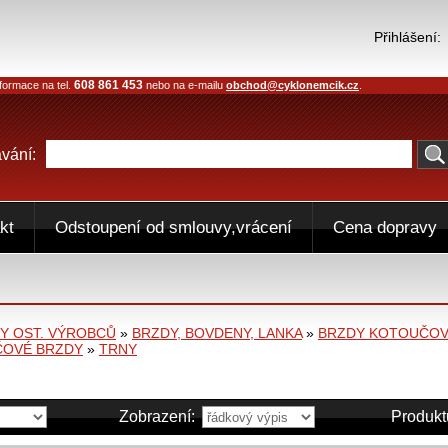
Přihlášení:
608 861 453
formace na tel.
nebo na e-mailu
obchod@cyklonemcik.cz
.
vání:
kt
Odstoupení od smlouvy,vrácení
Cena dopravy
 OST. VÝROBCŮ
»
BRZDY, BOVDENY, LANKA
»
BRZDY KOTOUČO
OVÉ BRZDY
»
TRNY
Zobrazení:
Produkt