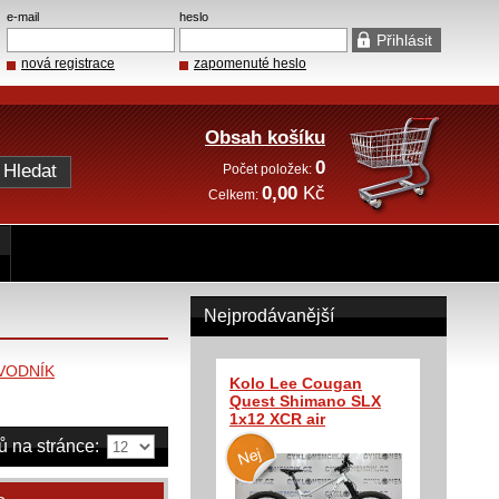
e-mail
heslo
nová registrace
zapomenuté heslo
Obsah košíku
0
Počet položek:
0,00
Kč
Celkem:
Nejprodávanější
VODNÍK
Kolo Lee Cougan
Quest Shimano SLX
1x12 XCR air
ů na stránce: