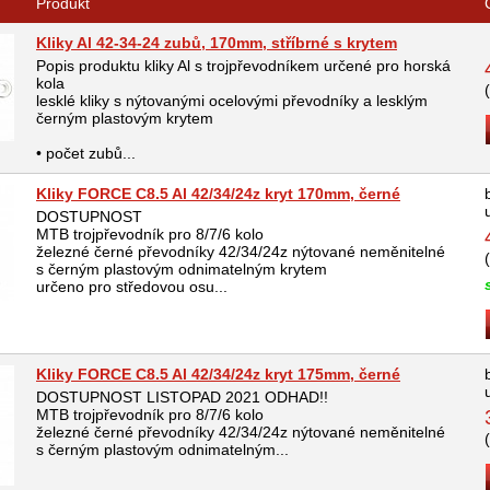
Produkt
Kliky Al 42-34-24 zubů, 170mm, stříbrné s krytem
Popis produktu kliky Al s trojpřevodníkem určené pro horská
kola
lesklé kliky s nýtovanými ocelovými převodníky a lesklým
černým plastovým krytem
• počet zubů...
Kliky FORCE C8.5 Al 42/34/24z kryt 170mm, černé
DOSTUPNOST
MTB trojpřevodník pro 8/7/6 kolo
železné černé převodníky 42/34/24z nýtované neměnitelné
s černým plastovým odnimatelným krytem
určeno pro středovou osu...
Kliky FORCE C8.5 Al 42/34/24z kryt 175mm, černé
DOSTUPNOST LISTOPAD 2021 ODHAD!!
MTB trojpřevodník pro 8/7/6 kolo
železné černé převodníky 42/34/24z nýtované neměnitelné
s černým plastovým odnimatelným...