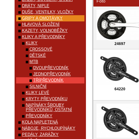
Foto
DRÁTY, NIPLE
DUŠE, VENTILKY, VLOŽKY
GRIPY A OMOTÁVKY
HLAVOVÁ SLOŽENÍ
KAZETY, VOLNOBĚŽKY
KLIKY A PŘEVODNÍKY
KLIKY
24697
CROSSOVÉ
DĚTSKÉ
MTB
DVOUPŘEVODNÍK
JEDNOPŘEVODNÍK
TŘÍPŘEVODNÍK
SILNIČNÍ
64220
KLIKY LEVÉ
KRYTY PŘEVODNÍKU
NAPÍNÁKY,ŠROUBY
PŘEVODNÍKŮ, OSTATNÍ
PŘEVODNÍKY
KOLA NAPLETENÁ
NÁBOJE, RYCHLOUPÍNÁKY
PEDÁLY, ZARÁŽKY