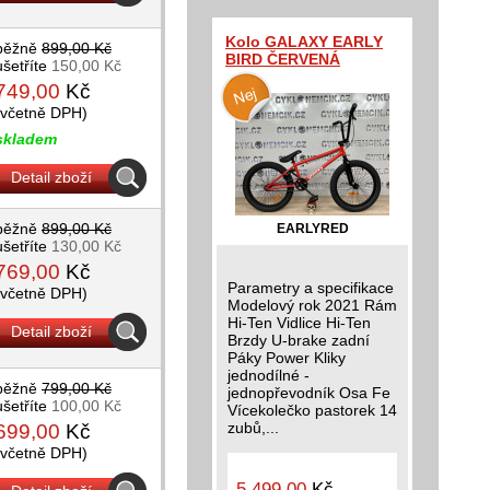
Kolo GALAXY EARLY
běžně
899,00 Kč
BIRD ČERVENÁ
ušetříte
150,00 Kč
749,00
Kč
(včetně DPH)
skladem
Detail zboží
běžně
899,00 Kč
EARLYRED
ušetříte
130,00 Kč
769,00
Kč
Parametry a specifikace
(včetně DPH)
Modelový rok 2021 Rám
Hi-Ten Vidlice Hi-Ten
Detail zboží
Brzdy U-brake zadní
Páky Power Kliky
jednodílné -
běžně
799,00 Kč
jednopřevodník Osa Fe
ušetříte
100,00 Kč
Vícekolečko pastorek 14
zubů,...
699,00
Kč
(včetně DPH)
5 499,00
Kč