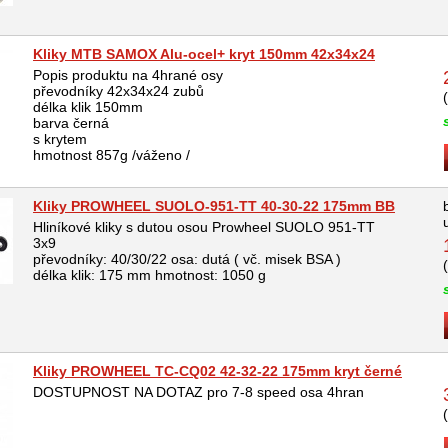
Kliky MTB SAMOX Alu-ocel+ kryt 150mm 42x34x24
Popis produktu na 4hrané osy
převodníky 42x34x24 zubů
délka klik 150mm
barva černá
s krytem
hmotnost 857g /váženo /
Kliky PROWHEEL SUOLO-951-TT 40-30-22 175mm BB
Hliníkové kliky s dutou osou Prowheel SUOLO 951-TT
3x9
převodníky: 40/30/22 osa: dutá ( vč. misek BSA )
délka klik: 175 mm hmotnost: 1050 g
Kliky PROWHEEL TC-CQ02 42-32-22 175mm kryt černé
DOSTUPNOST NA DOTAZ pro 7-8 speed osa 4hran