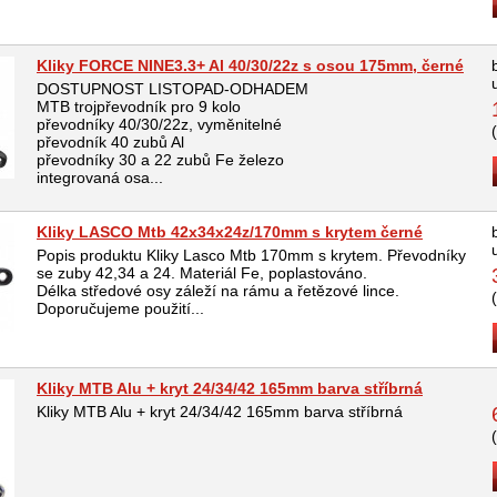
Kliky FORCE NINE3.3+ Al 40/30/22z s osou 175mm, černé
DOSTUPNOST LISTOPAD-ODHADEM
MTB trojpřevodník pro 9 kolo
převodníky 40/30/22z, vyměnitelné
převodník 40 zubů Al
převodníky 30 a 22 zubů Fe železo
integrovaná osa...
Kliky LASCO Mtb 42x34x24z/170mm s krytem černé
Popis produktu Kliky Lasco Mtb 170mm s krytem. Převodníky
se zuby 42,34 a 24. Materiál Fe, poplastováno.
Délka středové osy záleží na rámu a řetězové lince.
Doporučujeme použití...
Kliky MTB Alu + kryt 24/34/42 165mm barva stříbrná
Kliky MTB Alu + kryt 24/34/42 165mm barva stříbrná