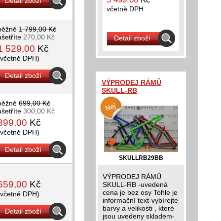
Detail zboží
včetně DPH
běžně
1 799,00 Kč
ušetříte
270,00 Kč
Detail zboží
1 529,00
Kč
(včetně DPH)
Detail zboží
VÝPRODEJ RÁMŮ
SKULL-RB
běžně
699,00 Kč
ušetříte
300,00 Kč
399,00
Kč
(včetně DPH)
Detail zboží
SKULLRB29BB
VÝPRODEJ RÁMŮ
659,00
Kč
SKULL-RB -uvedená
cena je bez osy Tohle je
(včetně DPH)
informační text-vybírejte
barvy a velikosti , které
Detail zboží
jsou uvedeny skladem-