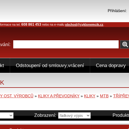
Přihlášení:
608 861 453
formace na tel.
nebo na e-mailu
obchod@cyklonemcik.cz
.
vání:
kt
Odstoupení od smlouvy,vrácení
Cena dopravy
ÍK
 OST. VÝROBCŮ
»
KLIKY A PŘEVODNÍKY
»
KLIKY
»
MTB
»
TŘÍPŘE
Zobrazení:
Produkt