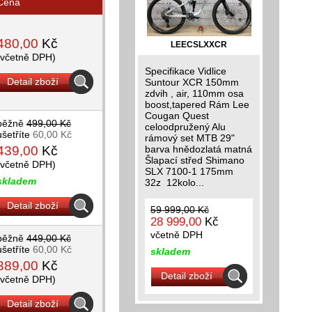
Cena
480,00
Kč
LEECSLXXCR
(včetně DPH)
Specifikace Vidlice
Detail zboží
Suntour XCR 150mm
zdvih , air, 110mm osa
boost,tapered Rám Lee
Cougan Quest
běžně
499,00 Kč
celoodpružený Alu
ušetříte
60,00 Kč
rámový set MTB 29"
439,00
Kč
barva hnědozlatá matná
Šlapací střed Shimano
(včetně DPH)
SLX 7100-1 175mm
skladem
32z 12kolo...
Detail zboží
59 999,00 Kč
28 999,00
Kč
včetně DPH
běžně
449,00 Kč
ušetříte
60,00 Kč
skladem
389,00
Kč
Detail zboží
(včetně DPH)
Detail zboží