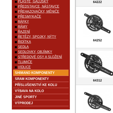
PLÁŠTĚ, GALUSKY
64222
PŘEDSTAVCE, NÁSTAVCE
PŘEHAZOVAČKY, MĚNIČE
PŘESMYKAČE
RÁFKY
RÁMY
ŘAZENÍ
ŘETĚZY, SPOJKY, NÝTY
64252
ŘIDÍTKA
SEDLA
SEDLOVKY, OBJÍMKY
STŘEDOVÉ OSY A SLOŽENÍ
TLUMIČE
VIDLICE
SHIMANO KOMPONENTY
SRAM KOMPONENTY
64312
PŘÍSLUŠENSTVÍ KE KOLU
VÝBAVA NA KOLO
JINÉ SPORTY
VÝPRODEJ