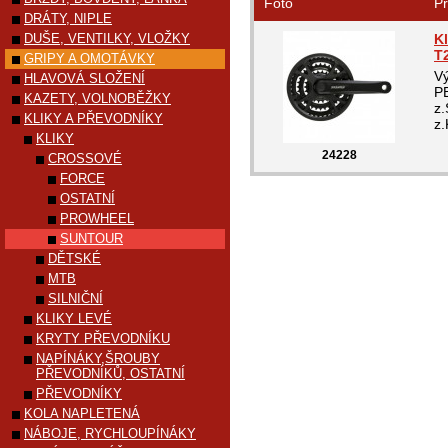
Foto
Pr
DRÁTY, NIPLE
DUŠE, VENTILKY, VLOŽKY
K
T
GRIPY A OMOTÁVKY
V
HLAVOVÁ SLOŽENÍ
P
KAZETY, VOLNOBĚŽKY
z.
KLIKY A PŘEVODNÍKY
z.
KLIKY
24228
CROSSOVÉ
FORCE
OSTATNÍ
PROWHEEL
SUNTOUR
DĚTSKÉ
MTB
SILNIČNÍ
KLIKY LEVÉ
KRYTY PŘEVODNÍKU
NAPÍNÁKY,ŠROUBY
PŘEVODNÍKŮ, OSTATNÍ
PŘEVODNÍKY
KOLA NAPLETENÁ
NÁBOJE, RYCHLOUPÍNÁKY