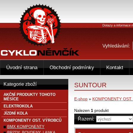
Dotazy a informace n
Vyhledávání:
Úvodní strana
Obchodní podmínky
Kontakt
SUNTOUR
Kategorie zboží
AKČNÍ PRODUKTY TOHOTO
E-shop
»
KOMPONENTY OST.
MĚSÍCE
ELEKTROKOLA
Nalezen
1
produkt
JÍZDNÍ KOLA
Řazení:
KOMPONENTY OST. VÝROBCŮ
BMX KOMPONENTY
BRZDY, BOVDENY, LANKA