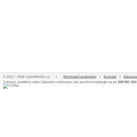
© 2012 - 2026 CykloNěmčík.cz
•
Obchodní podmínky
|
Kontakt
|
Odstoup
S dotazy, problémy nebo žádostmi o informace nás prosím kontaktujte na tel.
608 861 453