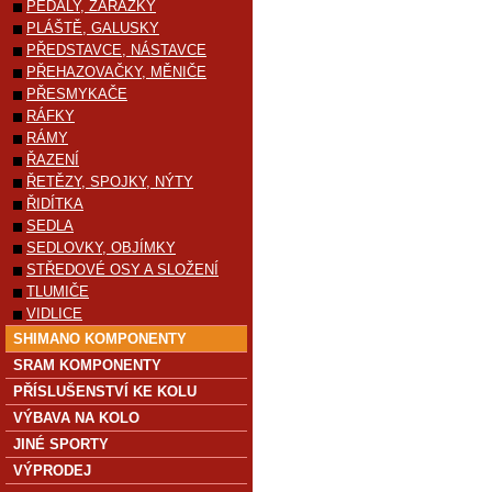
PEDÁLY, ZARÁŽKY
PLÁŠTĚ, GALUSKY
PŘEDSTAVCE, NÁSTAVCE
PŘEHAZOVAČKY, MĚNIČE
PŘESMYKAČE
RÁFKY
RÁMY
ŘAZENÍ
ŘETĚZY, SPOJKY, NÝTY
ŘIDÍTKA
SEDLA
SEDLOVKY, OBJÍMKY
STŘEDOVÉ OSY A SLOŽENÍ
TLUMIČE
VIDLICE
SHIMANO KOMPONENTY
SRAM KOMPONENTY
PŘÍSLUŠENSTVÍ KE KOLU
VÝBAVA NA KOLO
JINÉ SPORTY
VÝPRODEJ