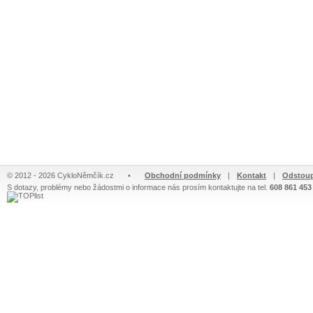
© 2012 - 2026 CykloNěmčík.cz
•
Obchodní podmínky
|
Kontakt
|
Odstoup
S dotazy, problémy nebo žádostmi o informace nás prosím kontaktujte na tel.
608 861 453