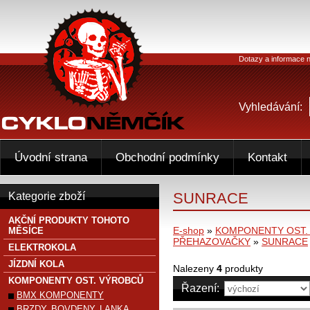
Dotazy a informace n
Vyhledávání:
Úvodní strana
Obchodní podmínky
Kontakt
SUNRACE
Kategorie zboží
AKČNÍ PRODUKTY TOHOTO
E-shop
»
KOMPONENTY OST.
MĚSÍCE
PŘEHAZOVAČKY
»
SUNRACE
ELEKTROKOLA
JÍZDNÍ KOLA
Nalezeny
4
produkty
KOMPONENTY OST. VÝROBCŮ
Řazení:
BMX KOMPONENTY
BRZDY, BOVDENY, LANKA