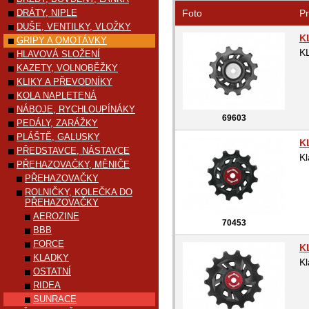
DRÁTY, NIPLE
Foto
Pr
DUŠE, VENTILKY, VLOŽKY
K
GRIPY A OMOTÁVKY
K
HLAVOVÁ SLOŽENÍ
KAZETY, VOLNOBĚŽKY
KLIKY A PŘEVODNÍKY
KOLA NAPLETENÁ
NÁBOJE, RYCHLOUPÍNÁKY
69603
PEDÁLY, ZARÁŽKY
PLÁŠTĚ, GALUSKY
K
PŘEDSTAVCE, NÁSTAVCE
Kl
PŘEHAZOVAČKY, MĚNIČE
PŘEHAZOVAČKY
ROLNIČKY, KOLEČKA DO
PŘEHAZOVAČKY
AEROZINE
70453
BBB
FORCE
K
KLADKY
Kl
OSTATNÍ
RIDEA
SUNRACE