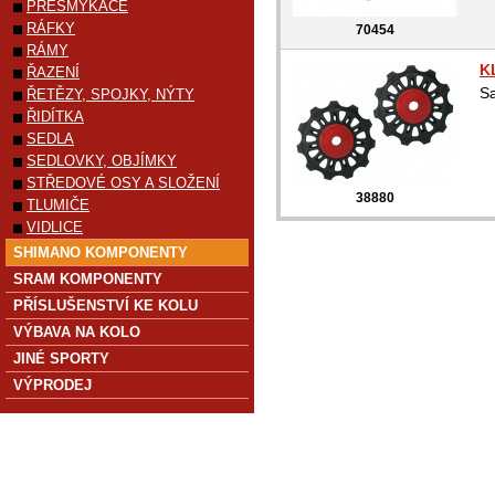
PŘESMYKAČE
RÁFKY
70454
RÁMY
K
ŘAZENÍ
Sa
ŘETĚZY, SPOJKY, NÝTY
ŘIDÍTKA
SEDLA
SEDLOVKY, OBJÍMKY
STŘEDOVÉ OSY A SLOŽENÍ
38880
TLUMIČE
VIDLICE
SHIMANO KOMPONENTY
SRAM KOMPONENTY
PŘÍSLUŠENSTVÍ KE KOLU
VÝBAVA NA KOLO
JINÉ SPORTY
VÝPRODEJ