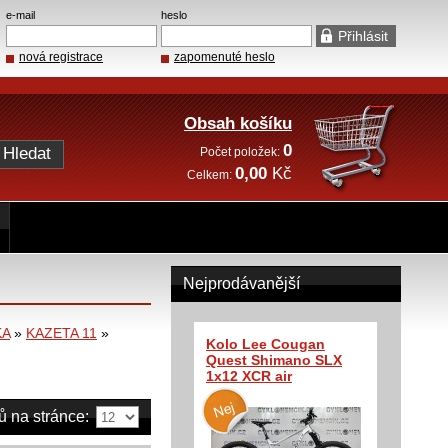
e-mail
heslo
nová registrace
zapomenuté heslo
Obsah košíku
0
Počet položek:
0,00
Kč
Celkem:
Nejprodávanější
KA
»
KAZETA 11
»
Kolo Lee Cougan
Quest Shimano SLX
1x12 XCR air
ů na stránce: