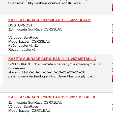
trvanlivost. Díky veškeré ocelové konstrukci a...
KAZETA SUNRACE CSRS3EAU 11 11-32Z BLACK
DOSTUPNOST
11-r. kazeta SunRace CSRS3EAU
Výrobce: SunRace
Model kazety: CSRS3EAU
Počet pastorků: 11
Rozsah pastorků:...
KAZETA SUNRACE CSRX1EAS 11 11-28Z METALLIC
SPECIFIKACE 11-r. kazeta s červeným eloxovaným ALU
unašečem
složení: 11-12–13–14–15–17–19–21–23–25–28
patentovaná technologie Fluid Drive Plus pro plynulé...
KAZETA SUNRACE CSRX1EAU 11 11-32Z METALLIC
11-r. kazeta SunRace CSRX1EAU
Výrobce: SunRace
Model kazety: CSRX1EAU