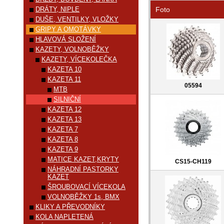
DRÁTY, NIPLE
Foto
DUŠE, VENTILKY, VLOŽKY
GRIPY A OMOTÁVKY
HLAVOVÁ SLOŽENÍ
KAZETY, VOLNOBĚŽKY
KAZETY, VÍCEKOLEČKA
KAZETA 10
KAZETA 11
05594
MTB
SILNIČNÍ
KAZETA 12
KAZETA 13
KAZETA 7
KAZETA 8
KAZETA 9
MATICE KAZET,KRYTY
CS15-CH119
NÁHRADNÍ PASTORKY
KAZET
ŠROUBOVACÍ VÍCEKOLA
VOLNOBĚŽKY 1s, BMX
KLIKY A PŘEVODNÍKY
KOLA NAPLETENÁ