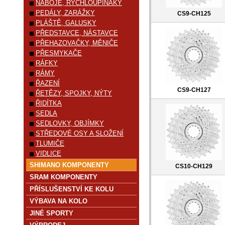
NÁBOJE, RYCHLOUPÍNÁKY
PEDÁLY, ZARÁŽKY
CS9-CH125
PLÁŠTĚ, GALUSKY
PŘEDSTAVCE, NÁSTAVCE
PŘEHAZOVAČKY, MĚNIČE
PŘESMYKAČE
RÁFKY
RÁMY
ŘAZENÍ
CS9-CH127
ŘETĚZY, SPOJKY, NÝTY
ŘIDÍTKA
SEDLA
SEDLOVKY, OBJÍMKY
STŘEDOVÉ OSY A SLOŽENÍ
TLUMIČE
VIDLICE
SHIMANO KOMPONENTY
CS10-CH129
SRAM KOMPONENTY
PŘÍSLUŠENSTVÍ KE KOLU
VÝBAVA NA KOLO
JINÉ SPORTY