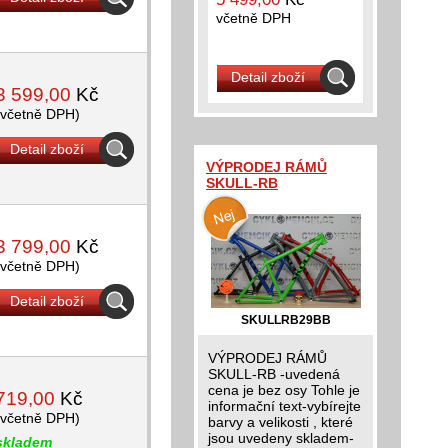
včetně DPH
Detail zboží
3 599,00
Kč
(včetně DPH)
Detail zboží
VÝPRODEJ RÁMŮ
SKULL-RB
3 799,00
Kč
(včetně DPH)
Detail zboží
SKULLRB29BB
VÝPRODEJ RÁMŮ
SKULL-RB -uvedená
cena je bez osy Tohle je
719,00
Kč
informační text-vybírejte
(včetně DPH)
barvy a velikosti , které
jsou uvedeny skladem-
skladem