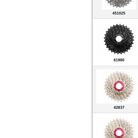
451025
61980
42837