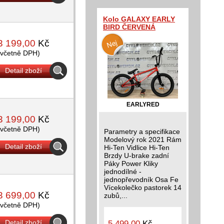
Kolo GALAXY EARLY
BIRD ČERVENÁ
3 199,00
Kč
(včetně DPH)
Detail zboží
EARLYRED
3 199,00
Kč
(včetně DPH)
Parametry a specifikace
Modelový rok 2021 Rám
Detail zboží
Hi-Ten Vidlice Hi-Ten
Brzdy U-brake zadní
Páky Power Kliky
jednodílné -
jednopřevodník Osa Fe
Vícekolečko pastorek 14
3 699,00
Kč
zubů,...
(včetně DPH)
Detail zboží
5 499,00
Kč