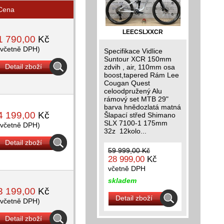
Cena
LEECSLXXCR
1 790,00
Kč
(včetně DPH)
Specifikace Vidlice
Suntour XCR 150mm
Detail zboží
zdvih , air, 110mm osa
boost,tapered Rám Lee
Cougan Quest
celoodpružený Alu
rámový set MTB 29"
barva hnědozlatá matná
4 199,00
Kč
Šlapací střed Shimano
SLX 7100-1 175mm
(včetně DPH)
32z 12kolo...
Detail zboží
59 999,00 Kč
28 999,00
Kč
včetně DPH
skladem
3 199,00
Kč
Detail zboží
(včetně DPH)
Detail zboží