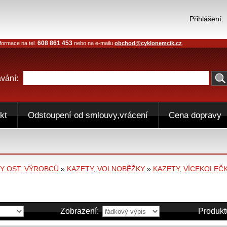
Přihlášení:
608 861 453
formace na tel.
nebo na e-mailu
obchod@cyklonemcik.cz
.
vání:
kt
Odstoupení od smlouvy,vrácení
Cena dopravy
 OST. VÝROBCŮ
»
KAZETY, VOLNOBĚŽKY
»
KAZETY, VÍCEKOLEČ
Zobrazení:
Produkt