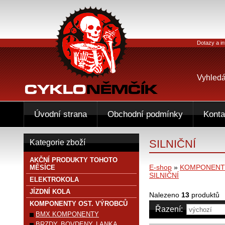
Dotazy a in
Vyhledá
Úvodní strana
Obchodní podmínky
Konta
SILNIČNÍ
Kategorie zboží
AKČNÍ PRODUKTY TOHOTO
E-shop
»
KOMPONENTY
MĚSÍCE
SILNIČNÍ
ELEKTROKOLA
JÍZDNÍ KOLA
Nalezeno
13
produktů
KOMPONENTY OST. VÝROBCŮ
Řazení:
BMX KOMPONENTY
BRZDY, BOVDENY, LANKA