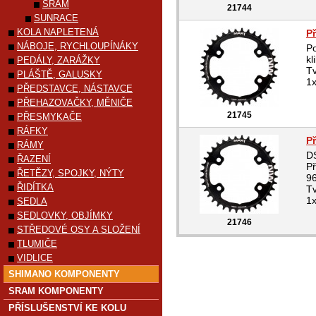
SRAM
21744
SUNRACE
KOLA NAPLETENÁ
P
NÁBOJE, RYCHLOUPÍNÁKY
P
kl
PEDÁLY, ZARÁŽKY
Tv
PLÁŠTĚ, GALUSKY
1x
PŘEDSTAVCE, NÁSTAVCE
PŘEHAZOVAČKY, MĚNIČE
21745
PŘESMYKAČE
RÁFKY
P
RÁMY
D
ŘAZENÍ
Př
ŘETĚZY, SPOJKY, NÝTY
9
ŘIDÍTKA
Tv
1x
SEDLA
SEDLOVKY, OBJÍMKY
21746
STŘEDOVÉ OSY A SLOŽENÍ
TLUMIČE
VIDLICE
SHIMANO KOMPONENTY
SRAM KOMPONENTY
PŘÍSLUŠENSTVÍ KE KOLU