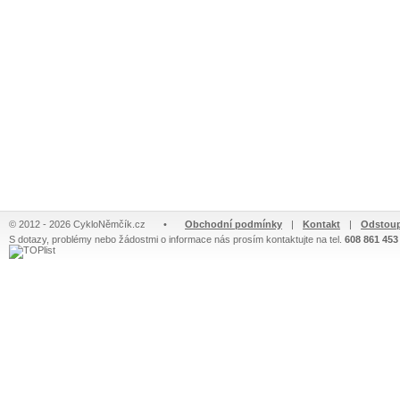
© 2012 - 2026 CykloNěmčík.cz
•
Obchodní podmínky
|
Kontakt
|
Odstoup
S dotazy, problémy nebo žádostmi o informace nás prosím kontaktujte na tel.
608 861 453