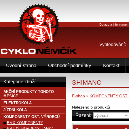
Dotazy a informace n
Vyhledávání:
Úvodní strana
Obchodní podmínky
Kontakt
SHIMANO
Kategorie zboží
AKČNÍ PRODUKTY TOHOTO
E-shop
»
KOMPONENTY OST.
MĚSÍCE
ELEKTROKOLA
Nalezeno
5
produktů
JÍZDNÍ KOLA
Řazení:
KOMPONENTY OST. VÝROBCŮ
BMX KOMPONENTY
BRZDY, BOVDENY, LANKA