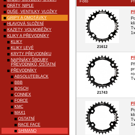
Foto
Pr
DRÁTY, NIPLE
DUŠE, VENTILKY, VLOŽKY
P
GRIPY A OMOTÁVKY
P
kl
HLAVOVÁ SLOŽENÍ
Tv
KAZETY, VOLNOBĚŽKY
1x
KLIKY A PŘEVODNÍKY
KLIKY
21612
KLIKY LEVÉ
KRYTY PŘEVODNÍKU
P
NAPÍNÁKY,ŠROUBY
P
PŘEVODNÍKŮ, OSTATNÍ
pr
PŘEVODNÍKY
ro
ABSOLUTEBLACK
Tv
BBB
BOSCH
21743
CONNEX
FORCE
P
KMC
P
MAX1
kl
OSTATNÍ
Tv
1x
RACE FACE
SHIMANO