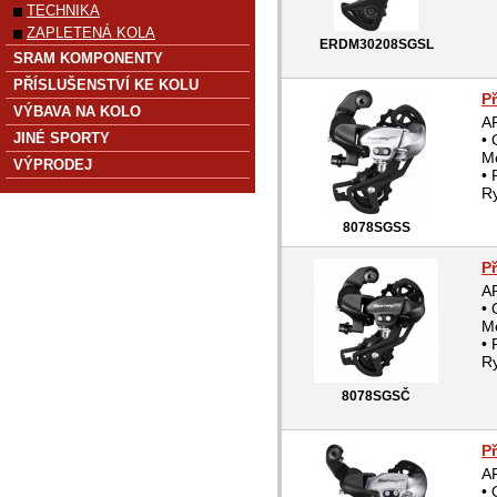
TECHNIKA
ZAPLETENÁ KOLA
ERDM30208SGSL
SRAM KOMPONENTY
PŘÍSLUŠENSTVÍ KE KOLU
P
VÝBAVA NA KOLO
A
JINÉ SPORTY
• 
M
VÝPRODEJ
• 
Ry
8078SGSS
P
A
• 
M
• 
Ry
8078SGSČ
P
A
• 