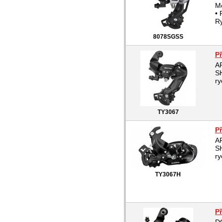
M
• 
Ry
8078SGSS
P
A
S
ry
TY3067
P
A
S
ry
TY3067H
P