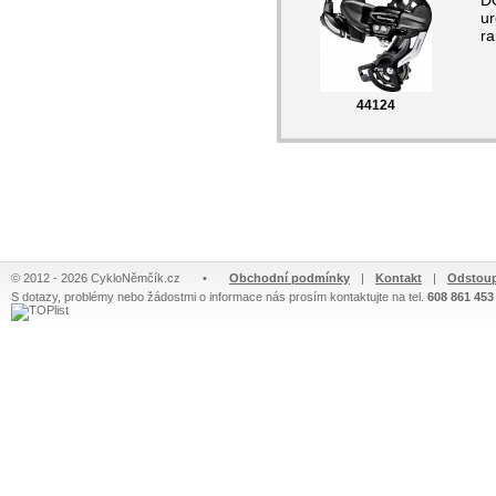
D
ur
r
44124
© 2012 - 2026 CykloNěmčík.cz
•
Obchodní podmínky
|
Kontakt
|
Odstoup
S dotazy, problémy nebo žádostmi o informace nás prosím kontaktujte na tel.
608 861 453