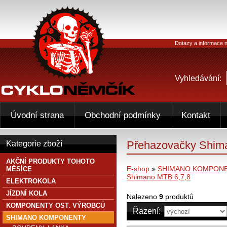
Dotazy a informace n
Vyhledávání:
Úvodní strana
Obchodní podmínky
Kontakt
Přehazovačky Shim
Kategorie zboží
AKČNÍ PRODUKTY TOHOTO
E-shop
»
SHIMANO KOMPON
MĚSÍCE
Shimano MTB 6,7,8
ELEKTROKOLA
JÍZDNÍ KOLA
Nalezeno
9
produktů
KOMPONENTY OST. VÝROBCŮ
Řazení:
SHIMANO KOMPONENTY