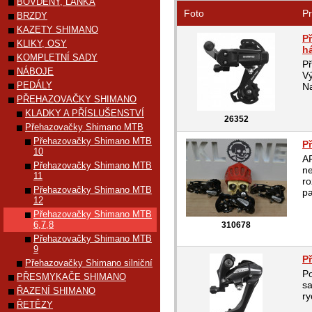
BOVDENY, LANKA
Foto
Pr
BRZDY
KAZETY SHIMANO
P
KLIKY, OSY
h
KOMPLETNÍ SADY
P
NÁBOJE
Vý
PEDÁLY
Na
PŘEHAZOVAČKY SHIMANO
KLADKY A PŘÍSLUŠENSTVÍ
26352
Přehazovačky Shimano MTB
Přehazovačky Shimano MTB
P
10
A
Přehazovačky Shimano MTB
ne
11
ro
Přehazovačky Shimano MTB
pa
12
Přehazovačky Shimano MTB
6,7,8
310678
Přehazovačky Shimano MTB
9
P
Přehazovačky Shimano silniční
P
PŘESMYKAČE SHIMANO
sa
ŘAZENÍ SHIMANO
ry
ŘETĚZY