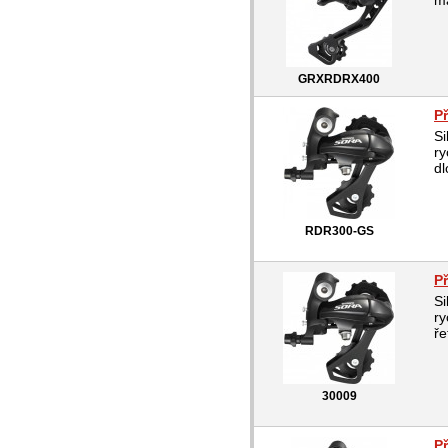
ma
GRXRDRX400
P
Si
ry
dl
RDR300-GS
P
Si
ry
ře
30009
P