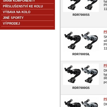
SRAM KOMPONENTY
ty
Př
PŘÍSLUŠENSTVÍ KE KOLU
11
VÝBAVA NA KOLO
RDR7000SS
JINÉ SPORTY
VÝPRODEJ
P
S
si
Př
11
RDR7000SIL
P
D
ty
I
po
RDR7000GS
P
D