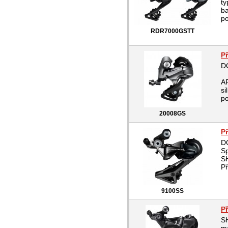
ty
ba
po
RDR7000GSTT
P
D
A
si
po
20008GS
P
D
S
S
Př
9100SS
P
S