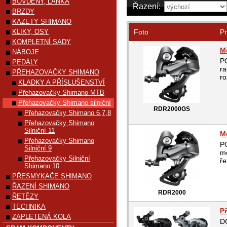
BOVDENY, LANKA
Řazení:
BRZDY
KAZETY SHIMANO
KLIKY, OSY
Foto
Pr
KOMPLETNÍ SADY
M
NÁBOJE
P
PEDÁLY
ra
PŘEHAZOVAČKY SHIMANO
ro
KLADKY A PŘÍSLUŠENSTVÍ
Přehazovačky Shimano MTB
Přehazovačky Shimano silniční
RDR2000GS
Přehazovačky Shimano 6,7,8
Přehazovačky Shimano
Silniční 11
M
Přehazovačky Shimano
PO
Silniční 9
mě
Přehazovačky Silniční
ře
Shimano 10
PŘESMYKAČE SHIMANO
ŘAZENÍ SHIMANO
RDR2000
ŘETĚZY
TECHNIKA
P
ZAPLETENÁ KOLA
D