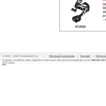
D
IR
st
pr
- 
4710GS
© 2012 - 2026 CykloNěmčík.cz
•
Obchodní podmínky
|
Kontakt
|
Odstoup
S dotazy, problémy nebo žádostmi o informace nás prosím kontaktujte na tel.
608 861 453