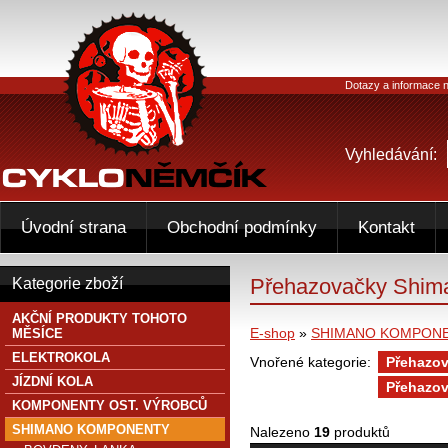
Dotazy a informace n
Vyhledávání:
Úvodní strana
Obchodní podmínky
Kontakt
Přehazovačky Shiman
Kategorie zboží
AKČNÍ PRODUKTY TOHOTO
E-shop
»
SHIMANO KOMPON
MĚSÍCE
ELEKTROKOLA
Vnořené kategorie:
Přehazov
JÍZDNÍ KOLA
Přehazov
KOMPONENTY OST. VÝROBCŮ
SHIMANO KOMPONENTY
Nalezeno
19
produktů