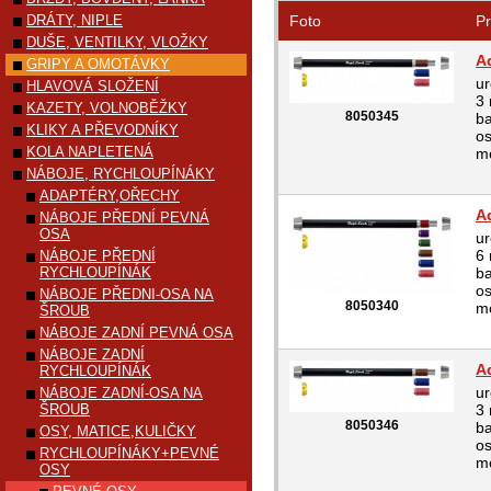
DRÁTY, NIPLE
Foto
Pr
DUŠE, VENTILKY, VLOŽKY
A
GRIPY A OMOTÁVKY
ur
HLAVOVÁ SLOŽENÍ
3 
KAZETY, VOLNOBĚŽKY
8050345
ba
KLIKY A PŘEVODNÍKY
o
KOLA NAPLETENÁ
mo
NÁBOJE, RYCHLOUPÍNÁKY
ADAPTÉRY,OŘECHY
A
NÁBOJE PŘEDNÍ PEVNÁ
OSA
ur
6 
NÁBOJE PŘEDNÍ
RYCHLOUPÍNÁK
ba
os
NÁBOJE PŘEDNI-OSA NA
8050340
mo
ŠROUB
NÁBOJE ZADNÍ PEVNÁ OSA
NÁBOJE ZADNÍ
A
RYCHLOUPÍNÁK
ur
NÁBOJE ZADNÍ-OSA NA
ŠROUB
3 
8050346
ba
OSY, MATICE,KULIČKY
o
RYCHLOUPÍNÁKY+PEVNÉ
mo
OSY