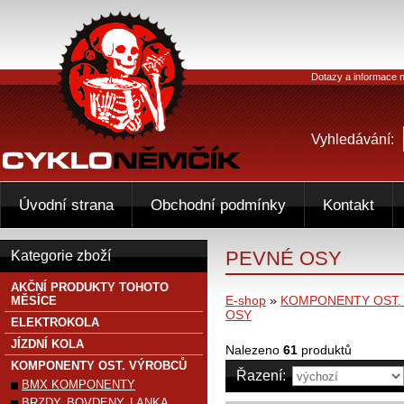
Dotazy a informace n
Vyhledávání:
Úvodní strana
Obchodní podmínky
Kontakt
PEVNÉ OSY
Kategorie zboží
AKČNÍ PRODUKTY TOHOTO
E-shop
»
KOMPONENTY OST.
MĚSÍCE
OSY
ELEKTROKOLA
JÍZDNÍ KOLA
Nalezeno
61
produktů
KOMPONENTY OST. VÝROBCŮ
Řazení:
BMX KOMPONENTY
BRZDY, BOVDENY, LANKA