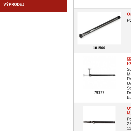
VÝPRODEJ
O
Po
181500
O
P
Sc
Ma
R
Ur
St
78377
Dé
Ba
O
M
P
Z
1