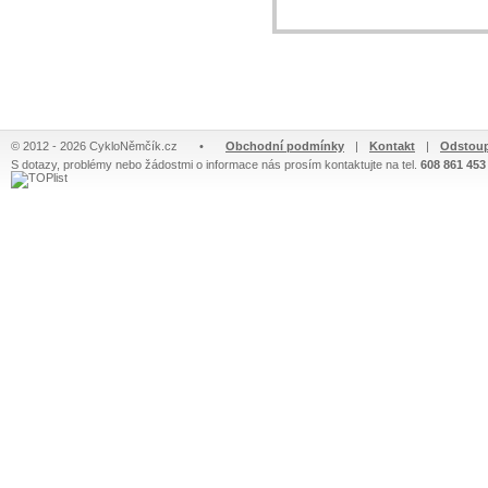
© 2012 - 2026 CykloNěmčík.cz
•
Obchodní podmínky
|
Kontakt
|
Odstoup
S dotazy, problémy nebo žádostmi o informace nás prosím kontaktujte na tel.
608 861 453