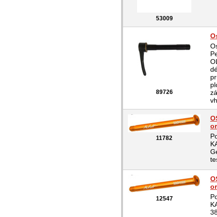
53009
O
O
Pe
O
d
p
pl
89726
zá
vh
O
o
P
11782
K
G
te
O
o
P
12547
K
38