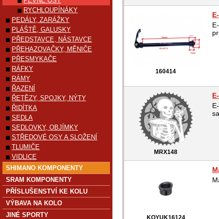
PEVNÉ OSY
RYCHLOUPÍNÁKY
E
PEDÁLY, ZARÁŽKY
E
PLÁŠTĚ, GALUSKY
pr
PŘEDSTAVCE, NÁSTAVCE
PŘEHAZOVAČKY, MĚNIČE
PŘESMYKAČE
RÁFKY
160414
RÁMY
ŘAZENÍ
E
ŘETĚZY, SPOJKY, NÝTY
E
ŘIDÍTKA
sa
SEDLA
SEDLOVKY, OBJÍMKY
STŘEDOVÉ OSY A SLOŽENÍ
TLUMIČE
MRX148
VIDLICE
SHIMANO KOMPONENTY
M
SRAM KOMPONENTY
M
PŘÍSLUŠENSTVÍ KE KOLU
VÝBAVA NA KOLO
JINÉ SPORTY
KOYUK16124