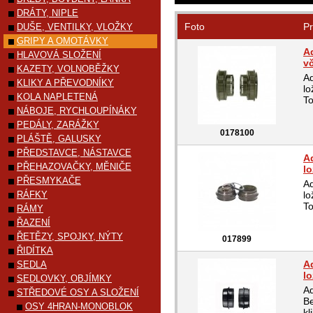
DRÁTY, NIPLE
Foto
Pr
DUŠE, VENTILKY, VLOŽKY
GRIPY A OMOTÁVKY
A
HLAVOVÁ SLOŽENÍ
vč
KAZETY, VOLNOBĚŽKY
A
KLIKY A PŘEVODNÍKY
lo
KOLA NAPLETENÁ
To
NÁBOJE, RYCHLOUPÍNÁKY
PEDÁLY, ZARÁŽKY
0178100
PLÁŠTĚ, GALUSKY
PŘEDSTAVCE, NÁSTAVCE
A
PŘEHAZOVAČKY, MĚNIČE
lo
PŘESMYKAČE
A
RÁFKY
lo
To
RÁMY
ŘAZENÍ
ŘETĚZY, SPOJKY, NÝTY
017899
ŘIDÍTKA
A
SEDLA
lo
SEDLOVKY, OBJÍMKY
Ad
STŘEDOVÉ OSY A SLOŽENÍ
Be
OSY 4HRAN-MONOBLOK
kl