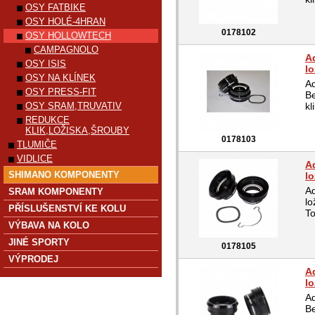
OSY FATBIKE
OSY HOLÉ-4HRAN
0178102
OSY HOLLOWTECH
CAMPAGNOLO
A
OSY ISIS
lo
OSY NA KLÍNEK
Ad
OSY PRESS-FIT
Be
OSY SRAM,TRUVATIV
kl
REDUKCE
KLIK,LOŽISKA,ŠROUBY
0178103
TLUMIČE
VIDLICE
A
SHIMANO KOMPONENTY
lo
Ad
SRAM KOMPONENTY
lo
PŘÍSLUŠENSTVÍ KE KOLU
To
VÝBAVA NA KOLO
JINÉ SPORTY
0178105
VÝPRODEJ
A
lo
Ad
Be