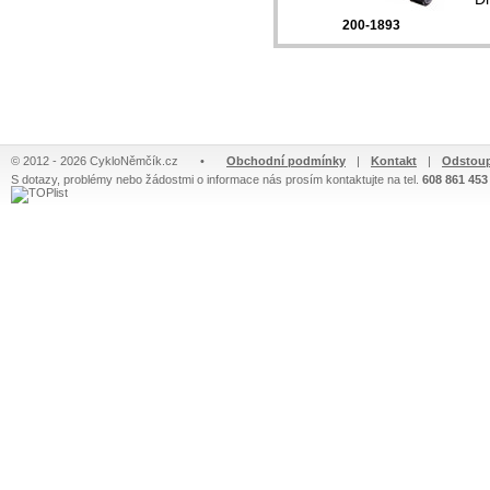
200-1893
© 2012 - 2026 CykloNěmčík.cz
•
Obchodní podmínky
|
Kontakt
|
Odstoup
S dotazy, problémy nebo žádostmi o informace nás prosím kontaktujte na tel.
608 861 453