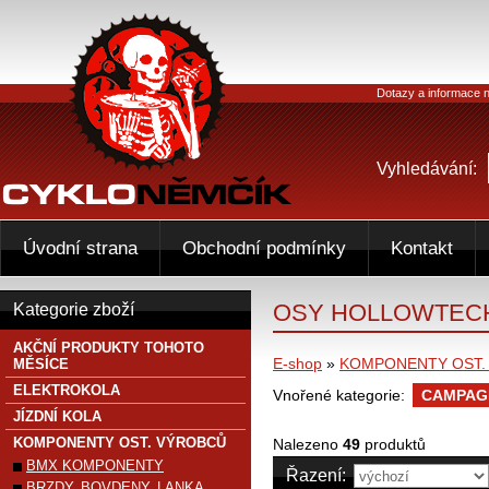
Dotazy a informace n
Vyhledávání:
Úvodní strana
Obchodní podmínky
Kontakt
OSY HOLLOWTEC
Kategorie zboží
AKČNÍ PRODUKTY TOHOTO
E-shop
»
KOMPONENTY OST.
MĚSÍCE
ELEKTROKOLA
Vnořené kategorie:
CAMPAG
JÍZDNÍ KOLA
KOMPONENTY OST. VÝROBCŮ
Nalezeno
49
produktů
BMX KOMPONENTY
Řazení:
BRZDY, BOVDENY, LANKA