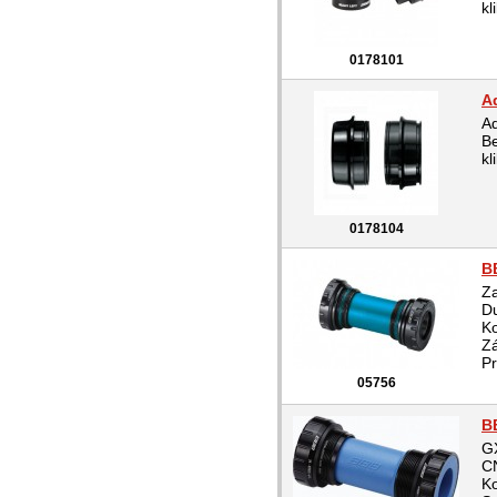
kl
0178101
A
Ad
Be
kl
0178104
B
Za
Du
Ko
Zá
Pr
05756
B
GX
CN
Ko