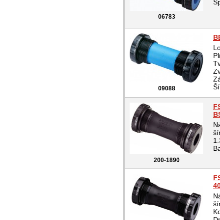
Sp
06783
B
Lo
Pl
Tv
Zv
Zá
Ší
09088
F
B
Ná
ší
1.
Ba
200-1890
F
4
Ná
ší
Ko
Dr