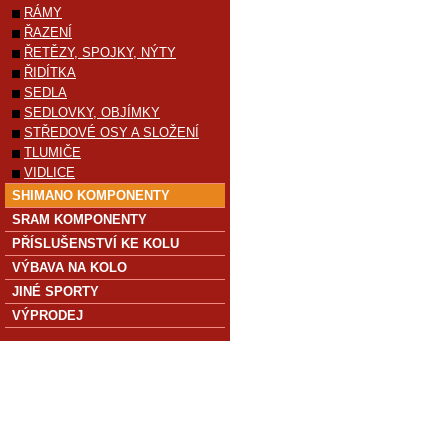
RÁMY
ŘAZENÍ
ŘETĚZY, SPOJKY, NÝTY
ŘIDÍTKA
SEDLA
SEDLOVKY, OBJÍMKY
STŘEDOVÉ OSY A SLOŽENÍ
TLUMIČE
VIDLICE
SHIMANO KOMPONENTY
SRAM KOMPONENTY
PŘÍSLUŠENSTVÍ KE KOLU
VÝBAVA NA KOLO
JINÉ SPORTY
VÝPRODEJ