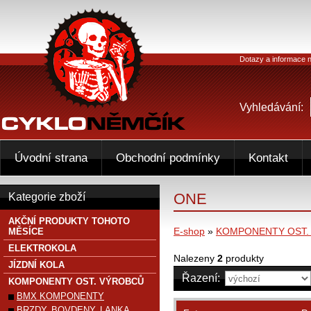
Dotazy a informace n
Vyhledávání:
Úvodní strana
Obchodní podmínky
Kontakt
ONE
Kategorie zboží
AKČNÍ PRODUKTY TOHOTO
E-shop
»
KOMPONENTY OST.
MĚSÍCE
ELEKTROKOLA
Nalezeny
2
produkty
JÍZDNÍ KOLA
Řazení:
KOMPONENTY OST. VÝROBCŮ
BMX KOMPONENTY
BRZDY, BOVDENY, LANKA