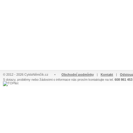
© 2012 - 2026 CykloNěmčík.cz
•
Obchodní podmínky
|
Kontakt
|
Odstoup
S dotazy, problémy nebo žádostmi o informace nás prosím kontaktujte na tel.
608 861 453