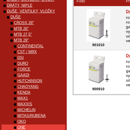
Foto
Pr
DRÁTY, NIPLE
DUŠE, VENTILKY, VLOŽKY
D
DUŠE
ro
r
CROSS 28"
ga
MTB 26"
vy
MTB 27,5"
ud
MTB 29"
ve
901010
CONTINENTAL
CST / MRX
D
DSI
ro
DURO
r
FORCE
ga
GAADI
vy
ud
HUTCHINSON
ve
CHAOYANG
900910
KENDA
MAX1
MAXXIS
MICHELIN
MITAS/RUBENA
OKO
ONE