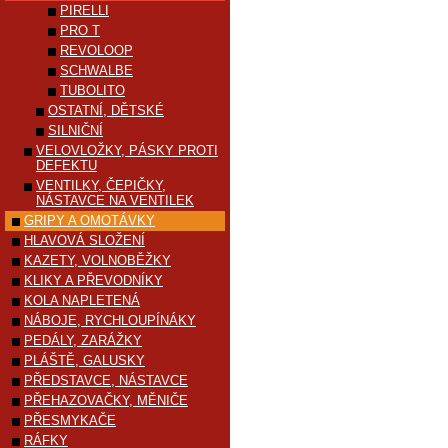
PIRELLI
PRO T
REVOLOOP
SCHWALBE
TUBOLITO
OSTATNÍ, DĚTSKÉ
SILNIČNÍ
VELOVLOŽKY, PÁSKY PROTI
DEFEKTU
VENTILKY, ČEPIČKY,
NÁSTAVCE NA VENTILEK
GRIPY A OMOTÁVKY
HLAVOVÁ SLOŽENÍ
KAZETY, VOLNOBĚŽKY
KLIKY A PŘEVODNÍKY
KOLA NAPLETENÁ
NÁBOJE, RYCHLOUPÍNÁKY
PEDÁLY, ZARÁŽKY
PLÁŠTĚ, GALUSKY
PŘEDSTAVCE, NÁSTAVCE
PŘEHAZOVAČKY, MĚNIČE
PŘESMYKAČE
RÁFKY