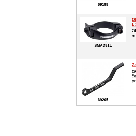
69199
O
L
O
m
SMAD91L
Z
z
če
pr
69205