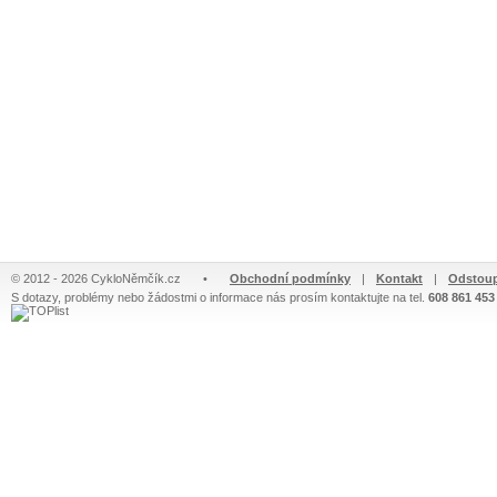
© 2012 - 2026 CykloNěmčík.cz
•
Obchodní podmínky
|
Kontakt
|
Odstoup
S dotazy, problémy nebo žádostmi o informace nás prosím kontaktujte na tel.
608 861 453