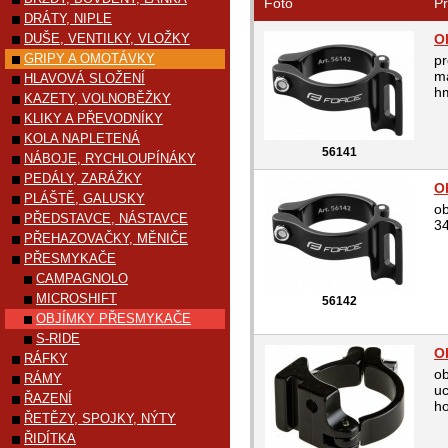
Foto
Pr
DRÁTY, NIPLE
DUŠE, VENTILKY, VLOŽKY
O
GRIPY A OMOTÁVKY
pr
ma
HLAVOVÁ SLOŽENÍ
hm
KAZETY, VOLNOBĚŽKY
KLIKY A PŘEVODNÍKY
KOLA NAPLETENÁ
56141
NÁBOJE, RYCHLOUPÍNÁKY
PEDÁLY, ZARÁŽKY
O
PLÁŠTĚ, GALUSKY
ob
PŘEDSTAVCE, NÁSTAVCE
3
PŘEHAZOVAČKY, MĚNIČE
PŘESMYKAČE
CAMPAGNOLO
MICROSHIFT
56142
OBJÍMKY PŘESMYKAČE
S-RIDE
O
RÁFKY
o
RÁMY
u
ŘAZENÍ
h
ŘETĚZY, SPOJKY, NÝTY
ŘIDÍTKA