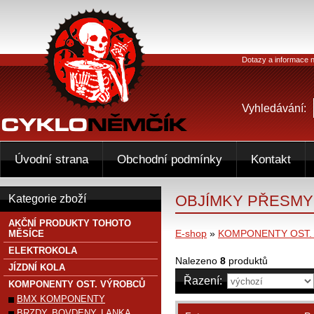
Dotazy a informace n
Vyhledávání:
Úvodní strana
Obchodní podmínky
Kontakt
OBJÍMKY PŘESM
Kategorie zboží
AKČNÍ PRODUKTY TOHOTO
E-shop
»
KOMPONENTY OST.
MĚSÍCE
ELEKTROKOLA
Nalezeno
8
produktů
JÍZDNÍ KOLA
Řazení:
KOMPONENTY OST. VÝROBCŮ
BMX KOMPONENTY
BRZDY, BOVDENY, LANKA