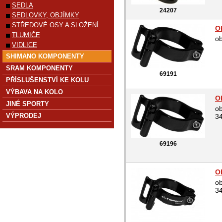
SEDLA
24207
SEDLOVKY, OBJÍMKY
STŘEDOVÉ OSY A SLOŽENÍ
O
TLUMIČE
o
VIDLICE
SHIMANO KOMPONENTY
SRAM KOMPONENTY
69191
PŘÍSLUŠENSTVÍ KE KOLU
VÝBAVA NA KOLO
O
JINÉ SPORTY
ob
VÝPRODEJ
3
69196
O
ob
3