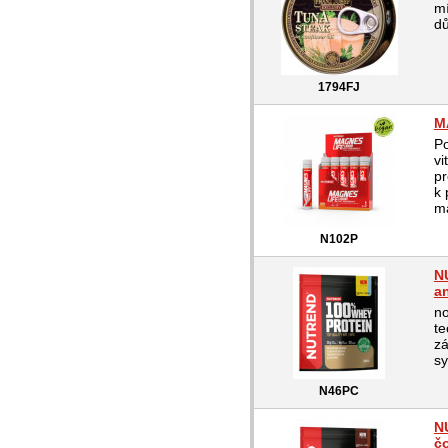
mí
dů
1794FJ
M
Po
v
pr
k 
ma
N102P
N
a
no
te
zá
sy
N46PC
N
č