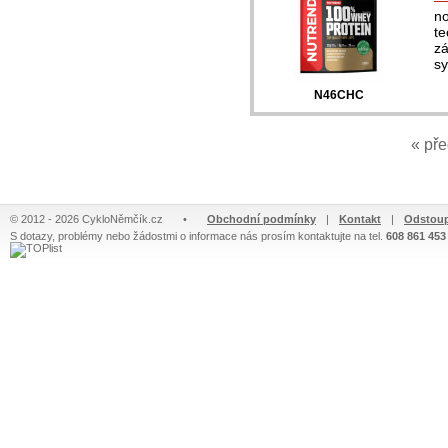
no
te
zá
sy
N46CHC
« př
© 2012 - 2026 CykloNěmčík.cz
•
Obchodní podmínky
|
Kontakt
|
Odstoup
S dotazy, problémy nebo žádostmi o informace nás prosím kontaktujte na tel.
608 861 453