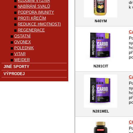
KLOUBNÍ VÝŽIVA
dr
NABÍRÁNÍ SVALŮ
k 
PODPORA IMUNITY
PROTI KŘEČÍM
N40YM
REDUKCE HMOTNOSTI
REGENERACE
C
OSTATNÍ
Po
OVONEX
s
ho
POLEDNIK
př
VITAR
po
WEIDER
N281CIT
JINÉ SPORTY
VÝPRODEJ
C
Po
s
ho
př
po
N281MEL
C
P