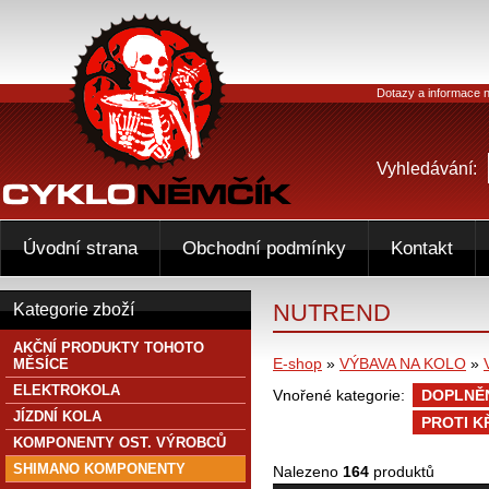
Dotazy a informace n
Vyhledávání:
Úvodní strana
Obchodní podmínky
Kontakt
NUTREND
Kategorie zboží
AKČNÍ PRODUKTY TOHOTO
E-shop
»
VÝBAVA NA KOLO
»
MĚSÍCE
ELEKTROKOLA
Vnořené kategorie:
DOPLNĚN
JÍZDNÍ KOLA
PROTI K
KOMPONENTY OST. VÝROBCŮ
SHIMANO KOMPONENTY
Nalezeno
164
produktů