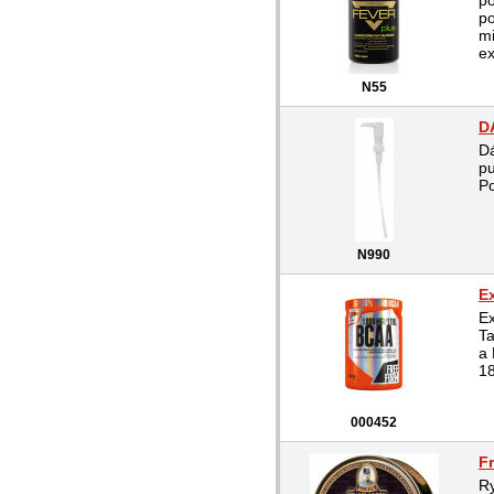
po
po
mi
ex
N55
D
Dá
p
Po
N990
Ex
Ex
Ta
a 
18
000452
Fr
Ry