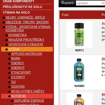
SRAM KOMPONENTY
Řazení:
PŘÍSLUŠENSTVÍ KE KOLU
VÝBAVA NA KOLO
Foto
Pr
HELMY, CHRÁNIČE, BRÝLE
OBLEČENÍ, TRETRY, BATOHY
A
VÝŽIVA , SPORTOVNÍ VÝBAVA,
Po
KOSMETIKA
pr
KOSMETIKA
vy
pr
MASÁŽNÍ PROSTŘEDKY
SPORTOVNÍ VYBAVENÍ
VÝŽIVA
N0971
APPLIED NUTRICION
BORN
B
ENERGY
P
ko
ENERVIT
dr
ETHICSPORT
k 
EXTRIFIT
GU
N40MO
ISOSTAR
MYSLI,FITNES SMĚSY
B
NUTREND
P
DOPLNĚNÍ ENERGIE
ko