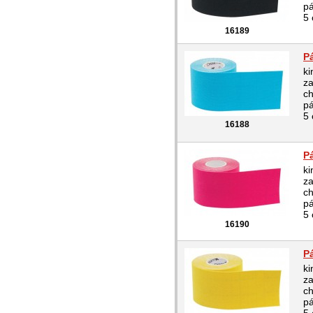
pá
5 
16189
P
ki
za
ch
pá
5 
16188
P
ki
za
ch
pá
5 
16190
P
ki
za
ch
pá