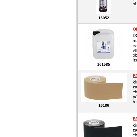
ob
16052
O
D
m
re
vh
o
lz
161585
P
ki
za
ch
pá
5 
16186
P
ki
za
ch