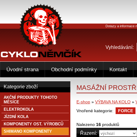
Dotazy a informace n
Vyhledávání:
Úvodní strana
Obchodní podmínky
Kontakt
MASÁŽNÍ PROST
Kategorie zboží
AKČNÍ PRODUKTY TOHOTO
E-shop
»
VÝBAVA NA KOLO
»
MĚSÍCE
ELEKTROKOLA
Vnořené kategorie:
FORCE
JÍZDNÍ KOLA
KOMPONENTY OST. VÝROBCŮ
Nalezeno
16
produktů
SHIMANO KOMPONENTY
Řazení: