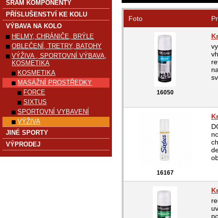
SRAM KOMPONENTY
PŘÍSLUŠENSTVÍ KE KOLU
Foto
Pr
VÝBAVA NA KOLO
K
HELMY, CHRÁNIČE, BRÝLE
OBLEČENÍ, TRETRY, BATOHY
vy
vh
VÝŽIVA , SPORTOVNÍ VÝBAVA,
re
KOSMETIKA
na
KOSMETIKA
sv
MASÁŽNÍ PROSTŘEDKY
FORCE
16050
SIXTUS
SPORTOVNÍ VYBAVENÍ
K
VÝŽIVA
D
JINÉ SPORTY
no
ch
VÝPRODEJ
de
ob
16167
K
re
uv
po