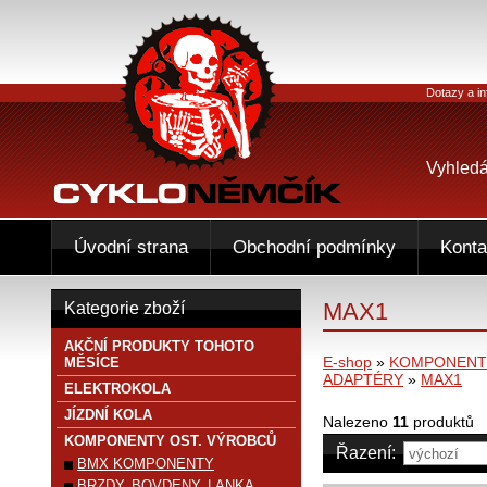
Dotazy a in
Vyhledá
Úvodní strana
Obchodní podmínky
Konta
MAX1
Kategorie zboží
AKČNÍ PRODUKTY TOHOTO
E-shop
»
KOMPONENTY
MĚSÍCE
ADAPTÉRY
»
MAX1
ELEKTROKOLA
JÍZDNÍ KOLA
Nalezeno
11
produktů
KOMPONENTY OST. VÝROBCŮ
Řazení:
BMX KOMPONENTY
BRZDY, BOVDENY, LANKA