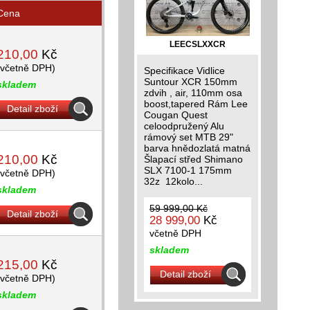
Cena
LEECSLXXCR
210,00
Kč
(včetně DPH)
Specifikace Vidlice
Suntour XCR 150mm
skladem
zdvih , air, 110mm osa
boost,tapered Rám Lee
Detail zboží
Cougan Quest
celoodpružený Alu
rámový set MTB 29"
barva hnědozlatá matná
210,00
Kč
Šlapací střed Shimano
SLX 7100-1 175mm
(včetně DPH)
32z 12kolo...
skladem
59 999,00 Kč
Detail zboží
28 999,00
Kč
včetně DPH
skladem
215,00
Kč
Detail zboží
(včetně DPH)
skladem