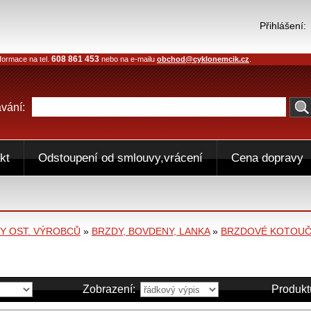
Přihlášení:
608 861 453
formace na tel.
nebo na e-mailu
obchod@cyklonemcik.cz
.
vání:
kt
Odstoupení od smlouvy,vrácení
Cena dopravy
 OST. VÝROBCŮ
»
BRZDY, BOVDENY, LANKA
»
BRZDOVÉ KOTOUČ
Zobrazení:
Produkt