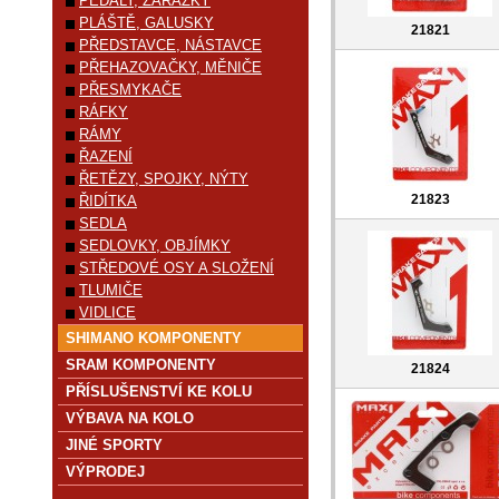
PEDÁLY, ZARÁŽKY
PLÁŠTĚ, GALUSKY
21821
PŘEDSTAVCE, NÁSTAVCE
PŘEHAZOVAČKY, MĚNIČE
PŘESMYKAČE
RÁFKY
RÁMY
ŘAZENÍ
ŘETĚZY, SPOJKY, NÝTY
21823
ŘIDÍTKA
SEDLA
SEDLOVKY, OBJÍMKY
STŘEDOVÉ OSY A SLOŽENÍ
TLUMIČE
VIDLICE
SHIMANO KOMPONENTY
SRAM KOMPONENTY
21824
PŘÍSLUŠENSTVÍ KE KOLU
VÝBAVA NA KOLO
JINÉ SPORTY
VÝPRODEJ