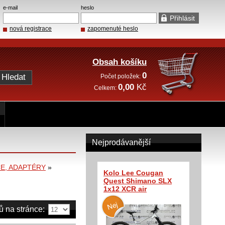
e-mail
heslo
nová registrace
zapomenuté heslo
Obsah košíku
0
Počet položek:
0,00
Kč
Celkem:
Nejprodávanější
E, ADAPTÉRY
»
Kolo Lee Cougan
Quest Shimano SLX
1x12 XCR air
ů na stránce: