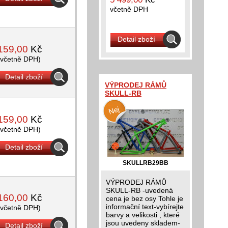
včetně DPH
Detail zboží
159,00
Kč
(včetně DPH)
Detail zboží
VÝPRODEJ RÁMŮ
SKULL-RB
159,00
Kč
(včetně DPH)
Detail zboží
SKULLRB29BB
VÝPRODEJ RÁMŮ
SKULL-RB -uvedená
160,00
Kč
cena je bez osy Tohle je
informační text-vybírejte
(včetně DPH)
barvy a velikosti , které
jsou uvedeny skladem-
Detail zboží