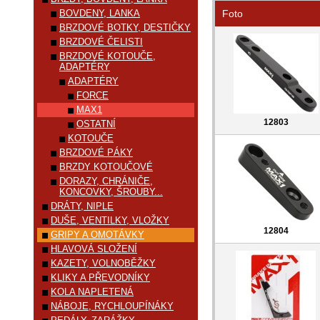
BOVDENY, LANKA
Foto
BRZDOVÉ BOTKY, DESTIČKY
BRZDOVÉ ČELISTI
BRZDOVÉ KOTOUČE,
ADAPTÉRY
ADAPTÉRY
FORCE
MAX1
12803
OSTATNÍ
KOTOUČE
BRZDOVÉ PÁKY
BRZDY KOTOUČOVÉ
DORAZY, CHRÁNIČE,
KONCOVKY, ŠROUBY...
DRÁTY, NIPLE
DUŠE, VENTILKY, VLOŽKY
12804
GRIPY A OMOTÁVKY
HLAVOVÁ SLOŽENÍ
KAZETY, VOLNOBĚŽKY
KLIKY A PŘEVODNÍKY
KOLA NAPLETENÁ
NÁBOJE, RYCHLOUPÍNÁKY