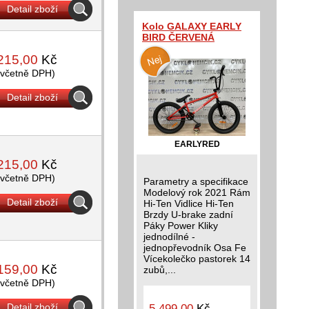
Detail zboží
Kolo GALAXY EARLY
BIRD ČERVENÁ
215,00
Kč
(včetně DPH)
Detail zboží
EARLYRED
215,00
Kč
(včetně DPH)
Parametry a specifikace
Modelový rok 2021 Rám
Detail zboží
Hi-Ten Vidlice Hi-Ten
Brzdy U-brake zadní
Páky Power Kliky
jednodílné -
jednopřevodník Osa Fe
Vícekolečko pastorek 14
159,00
Kč
zubů,...
(včetně DPH)
Detail zboží
5 499,00
Kč