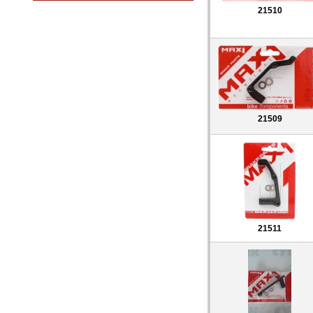
21510
21509
21511