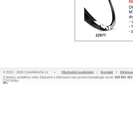
R
D
M
do
- 
- 
- 
22977
© 2012 - 2026 CykloNěmčík.cz
•
Obchodní podmínky
|
Kontakt
|
Odstoup
S dotazy, problémy nebo žádostmi o informace nás prosím kontaktujte na tel.
608 861 453