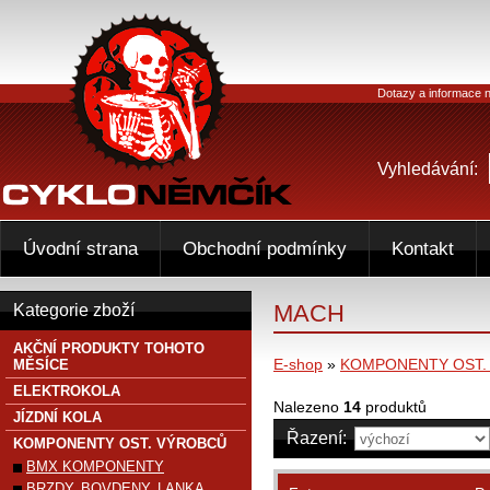
Dotazy a informace n
Vyhledávání:
Úvodní strana
Obchodní podmínky
Kontakt
MACH
Kategorie zboží
AKČNÍ PRODUKTY TOHOTO
E-shop
»
KOMPONENTY OST.
MĚSÍCE
ELEKTROKOLA
Nalezeno
14
produktů
JÍZDNÍ KOLA
Řazení:
KOMPONENTY OST. VÝROBCŮ
BMX KOMPONENTY
BRZDY, BOVDENY, LANKA