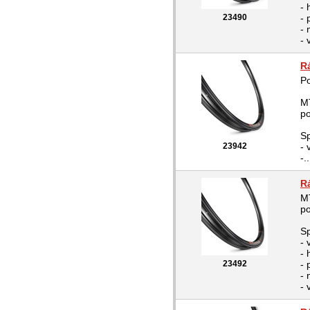
- 
23490
- 
- 
- 
R
Po
MT
po
Sp
23942
- 
-..
R
MT
po
Sp
- 
- 
23492
- 
- 
- 