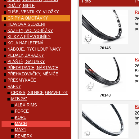
Foto
Pr
DRÁTY, NIPLE
DUŠE, VENTILKY, VLOŽKY
R
GRIPY A OMOTÁVKY
26
hm
HLAVOVÁ SLOŽENÍ
po
KAZETY, VOLNOBĚŽKY
KLIKY A PŘEVODNÍKY
KOLA NAPLETENÁ
70145
NÁBOJE, RYCHLOUPÍNÁKY
PEDÁLY, ZARÁŽKY
R
PLÁŠTĚ, GALUSKY
26
PŘEDSTAVCE, NÁSTAVCE
E
PŘEHAZOVAČKY, MĚNIČE
hm
PŘESMYKAČE
po
RÁFKY
CROSS, SILNICE,GRAVEL 28"
70143
MTB 26"
ALEX RIMS
R
FORCE
26
KORE
h
pr
MACH
MAX1
REMERX