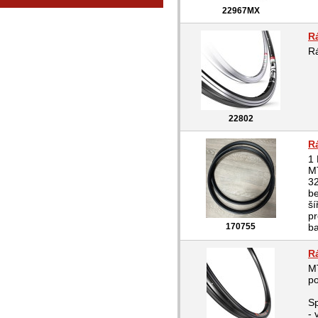
22967MX
R
Rá
22802
R
1 
MT
32
be
š
pr
170755
ba
R
MT
po
Sp
- 