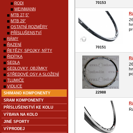
70153
RODI
WEINMANN
R
MTB 27,5"
26
MTB 29"
h
OSTATNÍ ROZMĚRY
pr
PŘÍSLUŠENSTVÍ
RÁMY
ŘAZENÍ
70151
ŘETĚZY, SPOJKY, NÝTY
ŘIDÍTKA
R
SEDLA
26
SEDLOVKY, OBJÍMKY
hm
po
STŘEDOVÉ OSY A SLOŽENÍ
TLUMIČE
VIDLICE
22988
SHIMANO KOMPONENTY
SRAM KOMPONENTY
R
PŘÍSLUŠENSTVÍ KE KOLU
R
VÝBAVA NA KOLO
JINÉ SPORTY
VÝPRODEJ