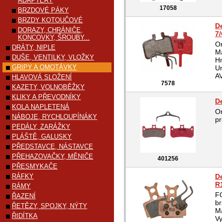
ADAPTÉRY
17058
BRZDOVÉ PÁKY
BRZDY KOTOUČOVÉ
De
DORAZY, CHRÁNIČE,
7/
KONCOVKY, ŠROUBY...
Or
DRÁTY, NIPLE
Ma
DUŠE, VENTILKY, VLOŽKY
Hm
GRIPY A OMOTÁVKY
Ur
AV
HLAVOVÁ SLOŽENÍ
7578
KAZETY, VOLNOBĚŽKY
KLIKY A PŘEVODNÍKY
D
KOLA NAPLETENÁ
O
NÁBOJE, RYCHLOUPÍNÁKY
pr
PEDÁLY, ZARÁŽKY
PLÁŠTĚ, GALUSKY
PŘEDSTAVCE, NÁSTAVCE
PŘEHAZOVAČKY, MĚNIČE
401256
PŘESMYKAČE
RÁFKY
D
R1
RÁMY
F
ŘAZENÍ
br
ŘETĚZY, SPOJKY, NÝTY
Ma
ŘIDÍTKA
Vy