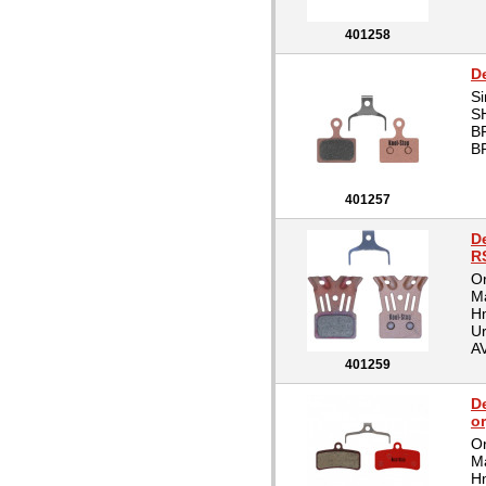
401258
D
Si
S
B
B
401257
D
RS
Or
Ma
Hm
Ur
AV
401259
D
o
Or
Ma
Hm