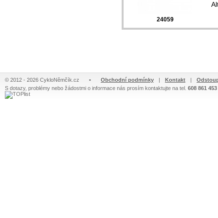
Al
24059
© 2012 - 2026 CykloNěmčík.cz
•
Obchodní podmínky
|
Kontakt
|
Odstoup
S dotazy, problémy nebo žádostmi o informace nás prosím kontaktujte na tel.
608 861 453