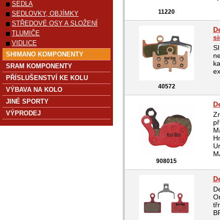
SEDLA
11220
SEDLOVKY, OBJÍMKY
STŘEDOVÉ OSY A SLOŽENÍ
D
TLUMIČE
si
VIDLICE
SI
SHIMANO KOMPONENTY
ne
ka
SRAM KOMPONENTY
ex
PŘÍSLUŠENSTVÍ KE KOLU
40572
VÝBAVA NA KOLO
JINÉ SPORTY
D
VÝPRODEJ
Zn
př
Ma
Hm
Ur
M
908015
D
De
Or
t
B