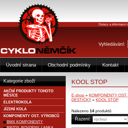
Dotazy a informace n
Vyhledávání:
Úvodní strana
Obchodní podmínky
Kontakt
KOOL STOP
Kategorie zboží
AKČNÍ PRODUKTY TOHOTO
E-shop
»
KOMPONENTY OST.
MĚSÍCE
DESTIČKY
»
KOOL STOP
ELEKTROKOLA
JÍZDNÍ KOLA
Nalezeno
14
produktů
KOMPONENTY OST. VÝROBCŮ
Řazení:
BMX KOMPONENTY
BRZDY, BOVDENY, LANKA