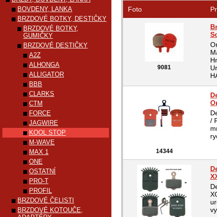
BOVDENY, LANKA
Foto
Pr
BRZDOVÉ BOTKY, DESTIČKY
B
BRZDOVÉ BOTKY,
S
GUMIČKY
Or
BRZDOVÉ DESTIČKY
Ma
A2Z
Hm
ALHONGA
9081
Ur
ALLIGATOR
HA
BBB
CLARKS
D
On
CTM
D
FORCE
/ 
JAGWIRE
mn
KOOL STOP
ry
M-WAVE
14344
MAX 1
ONE
De
OSTATNÍ
X
PRO-T
De
PROFIL
XO
BRZDOVÉ ČELISTI
ur
vy
BRZDOVÉ KOTOUČE,