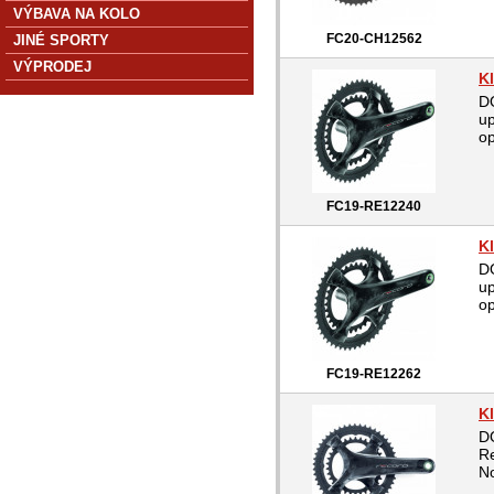
VÝBAVA NA KOLO
FC20-CH12562
JINÉ SPORTY
VÝPRODEJ
K
D
up
op
FC19-RE12240
K
D
up
op
FC19-RE12262
K
D
Re
No