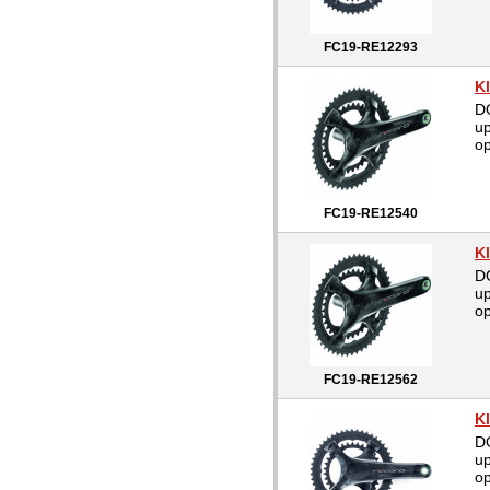
FC19-RE12293
K
D
up
op
FC19-RE12540
K
D
up
op
FC19-RE12562
K
D
up
op