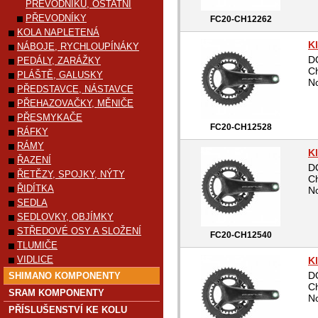
PŘEVODNÍKŮ, OSTATNÍ
PŘEVODNÍKY
FC20-CH12262
KOLA NAPLETENÁ
K
NÁBOJE, RYCHLOUPÍNÁKY
D
PEDÁLY, ZARÁŽKY
Ch
PLÁŠTĚ, GALUSKY
No
PŘEDSTAVCE, NÁSTAVCE
PŘEHAZOVAČKY, MĚNIČE
PŘESMYKAČE
FC20-CH12528
RÁFKY
RÁMY
K
ŘAZENÍ
D
ŘETĚZY, SPOJKY, NÝTY
Ch
ŘIDÍTKA
No
SEDLA
SEDLOVKY, OBJÍMKY
STŘEDOVÉ OSY A SLOŽENÍ
FC20-CH12540
TLUMIČE
VIDLICE
K
D
SHIMANO KOMPONENTY
Ch
SRAM KOMPONENTY
No
PŘÍSLUŠENSTVÍ KE KOLU