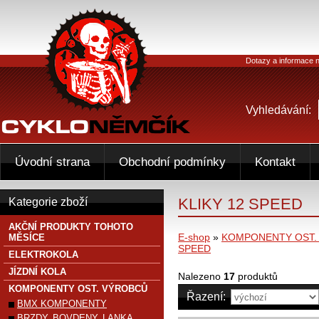
Dotazy a informace n
Vyhledávání:
Úvodní strana
Obchodní podmínky
Kontakt
KLIKY 12 SPEED
Kategorie zboží
AKČNÍ PRODUKTY TOHOTO
E-shop
»
KOMPONENTY OST.
MĚSÍCE
SPEED
ELEKTROKOLA
JÍZDNÍ KOLA
Nalezeno
17
produktů
KOMPONENTY OST. VÝROBCŮ
Řazení:
BMX KOMPONENTY
BRZDY, BOVDENY, LANKA