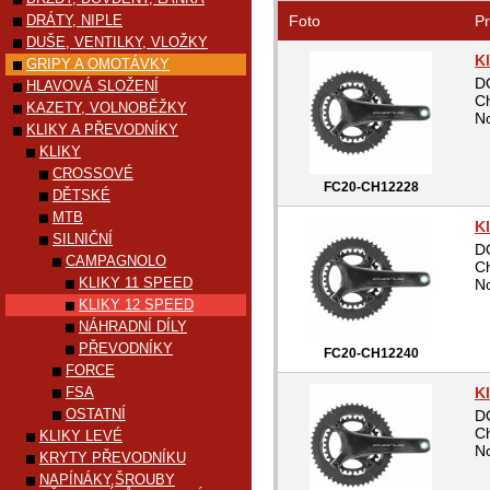
DRÁTY, NIPLE
Foto
Pr
DUŠE, VENTILKY, VLOŽKY
K
GRIPY A OMOTÁVKY
D
HLAVOVÁ SLOŽENÍ
Ch
KAZETY, VOLNOBĚŽKY
No
KLIKY A PŘEVODNÍKY
KLIKY
CROSSOVÉ
FC20-CH12228
DĚTSKÉ
MTB
K
SILNIČNÍ
D
CAMPAGNOLO
Ch
KLIKY 11 SPEED
No
KLIKY 12 SPEED
NÁHRADNÍ DÍLY
PŘEVODNÍKY
FC20-CH12240
FORCE
FSA
K
OSTATNÍ
D
Ch
KLIKY LEVÉ
No
KRYTY PŘEVODNÍKU
NAPÍNÁKY,ŠROUBY