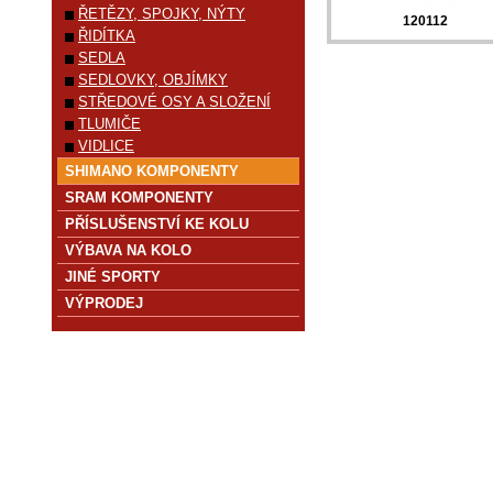
ŘETĚZY, SPOJKY, NÝTY
120112
ŘIDÍTKA
SEDLA
SEDLOVKY, OBJÍMKY
STŘEDOVÉ OSY A SLOŽENÍ
TLUMIČE
VIDLICE
SHIMANO KOMPONENTY
SRAM KOMPONENTY
PŘÍSLUŠENSTVÍ KE KOLU
VÝBAVA NA KOLO
JINÉ SPORTY
VÝPRODEJ