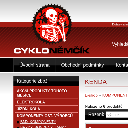
Dotazy a in
Vyhledá
Úvodní strana
Obchodní podmínky
Konta
KENDA
Kategorie zboží
AKČNÍ PRODUKTY TOHOTO
E-shop
»
KOMPONENTY
MĚSÍCE
ELEKTROKOLA
Nalezeno
6
produktů
JÍZDNÍ KOLA
Řazení:
KOMPONENTY OST. VÝROBCŮ
BMX KOMPONENTY
BRZDY, BOVDENY, LANKA