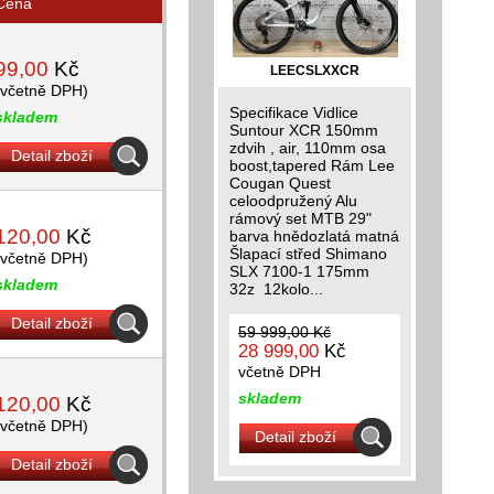
Cena
99,00
Kč
LEECSLXXCR
(včetně DPH)
Specifikace Vidlice
skladem
Suntour XCR 150mm
zdvih , air, 110mm osa
Detail zboží
boost,tapered Rám Lee
Cougan Quest
celoodpružený Alu
rámový set MTB 29"
120,00
Kč
barva hnědozlatá matná
Šlapací střed Shimano
(včetně DPH)
SLX 7100-1 175mm
skladem
32z 12kolo...
Detail zboží
59 999,00 Kč
28 999,00
Kč
včetně DPH
skladem
120,00
Kč
(včetně DPH)
Detail zboží
Detail zboží