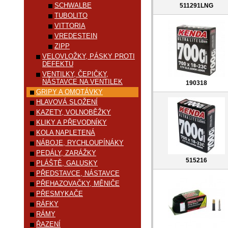
SCHWALBE
511291LNG
TUBOLITO
VITTORIA
VREDESTEIN
ZIPP
VELOVLOŽKY, PÁSKY PROTI
DEFEKTU
VENTILKY, ČEPIČKY,
NÁSTAVCE NA VENTILEK
190318
GRIPY A OMOTÁVKY
HLAVOVÁ SLOŽENÍ
KAZETY, VOLNOBĚŽKY
KLIKY A PŘEVODNÍKY
KOLA NAPLETENÁ
NÁBOJE, RYCHLOUPÍNÁKY
PEDÁLY, ZARÁŽKY
515216
PLÁŠTĚ, GALUSKY
PŘEDSTAVCE, NÁSTAVCE
PŘEHAZOVAČKY, MĚNIČE
PŘESMYKAČE
RÁFKY
RÁMY
ŘAZENÍ