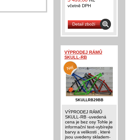
včetně DPH
Detail zboží
VÝPRODEJ RÁMŮ
SKULL-RB
SKULLRB29BB
VÝPRODEJ RÁMŮ
SKULL-RB -uvedená
cena je bez osy Tohle je
informační text-vybírejte
barvy a velikosti , které
jsou uvedeny skladem-