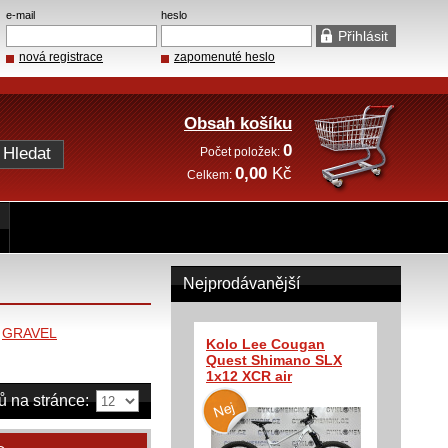
e-mail
heslo
nová registrace
zapomenuté heslo
Obsah košíku
0
Počet položek:
0,00
Kč
Celkem:
Nejprodávanější
»
GRAVEL
Kolo Lee Cougan
Quest Shimano SLX
1x12 XCR air
ů na stránce: