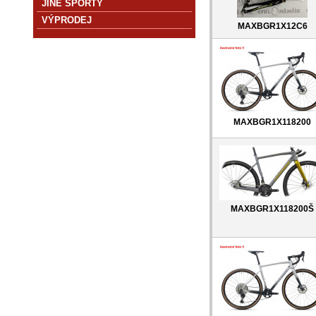
JINÉ SPORTY
VÝPRODEJ
MAXBGR1X12C6
MAXBGR1X118200
MAXBGR1X118200Š