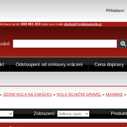
Přihlášení:
608 861 453
formace na tel.
nebo na e-mailu
obchod@cyklonemcik.cz
.
vání:
kt
Odstoupení od smlouvy,vrácení
Cena dopravy
»
JÍZDNÍ KOLA NA ZAKÁZKU
»
KOLA SILNIČNÍ,GRAVEL
»
MAXBIKE
Zobrazení:
Produkt