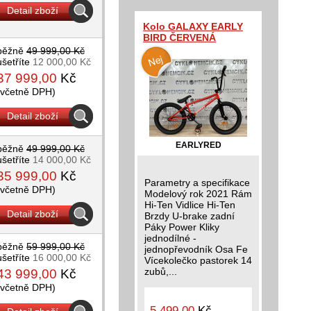
Detail zboží
Kolo GALAXY EARLY
BIRD ČERVENÁ
běžně
49 999,00 Kč
ušetříte
12 000,00 Kč
37 999,00
Kč
(včetně DPH)
Detail zboží
EARLYRED
běžně
49 999,00 Kč
ušetříte
14 000,00 Kč
35 999,00
Kč
Parametry a specifikace
(včetně DPH)
Modelový rok 2021 Rám
Hi-Ten Vidlice Hi-Ten
Detail zboží
Brzdy U-brake zadní
Páky Power Kliky
jednodílné -
běžně
59 999,00 Kč
jednopřevodník Osa Fe
ušetříte
16 000,00 Kč
Vícekolečko pastorek 14
zubů,...
43 999,00
Kč
(včetně DPH)
5 499,00
Kč