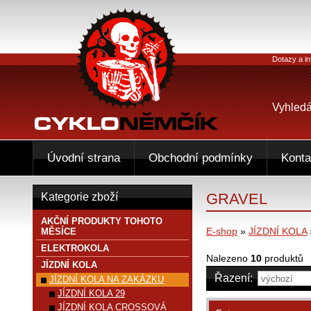
Dotazy a in
Vyhledá
Úvodní strana
Obchodní podmínky
Konta
GRAVEL
Kategorie zboží
AKČNÍ PRODUKTY TOHOTO
E-shop
»
JÍZDNÍ KOLA
MĚSÍCE
ELEKTROKOLA
Nalezeno
10
produktů
JÍZDNÍ KOLA
Řazení:
JÍZDNÍ KOLA NA ZAKÁZKU
JÍZDNÍ KOLA 29
JÍZDNÍ KOLA CROSSOVÁ