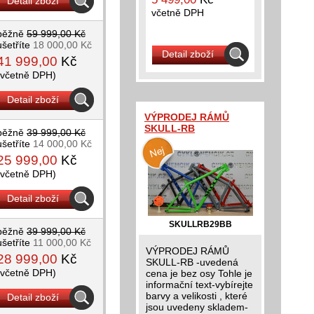
Detail zboží
včetně DPH
běžně
59 999,00 Kč
ušetříte
18 000,00 Kč
Detail zboží
41 999,00
Kč
(včetně DPH)
Detail zboží
VÝPRODEJ RÁMŮ
SKULL-RB
běžně
39 999,00 Kč
ušetříte
14 000,00 Kč
25 999,00
Kč
(včetně DPH)
Detail zboží
SKULLRB29BB
běžně
39 999,00 Kč
ušetříte
11 000,00 Kč
VÝPRODEJ RÁMŮ
28 999,00
Kč
SKULL-RB -uvedená
(včetně DPH)
cena je bez osy Tohle je
informační text-vybírejte
barvy a velikosti , které
Detail zboží
jsou uvedeny skladem-