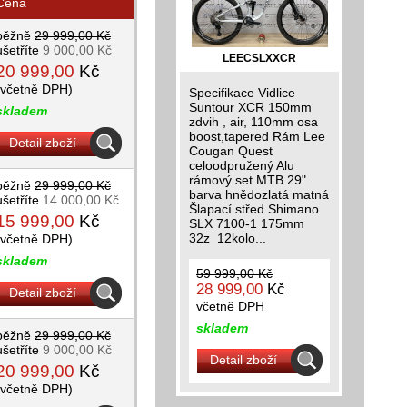
Cena
běžně
29 999,00 Kč
ušetříte
9 000,00 Kč
LEECSLXXCR
20 999,00
Kč
(včetně DPH)
Specifikace Vidlice
Suntour XCR 150mm
skladem
zdvih , air, 110mm osa
boost,tapered Rám Lee
Detail zboží
Cougan Quest
celoodpružený Alu
rámový set MTB 29"
běžně
29 999,00 Kč
barva hnědozlatá matná
ušetříte
14 000,00 Kč
Šlapací střed Shimano
15 999,00
Kč
SLX 7100-1 175mm
32z 12kolo...
(včetně DPH)
skladem
59 999,00 Kč
28 999,00
Kč
Detail zboží
včetně DPH
skladem
běžně
29 999,00 Kč
ušetříte
9 000,00 Kč
Detail zboží
20 999,00
Kč
(včetně DPH)