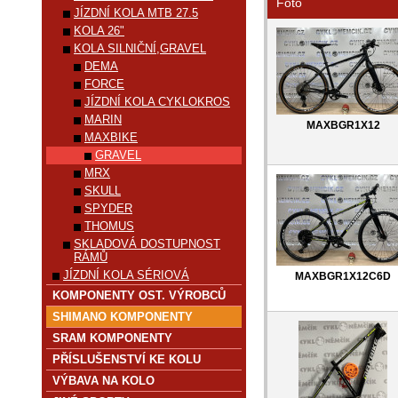
Foto
JÍZDNÍ KOLA MTB 27.5
KOLA 26"
KOLA SILNIČNÍ,GRAVEL
DEMA
FORCE
JÍZDNÍ KOLA CYKLOKROS
MARIN
MAXBGR1X12
MAXBIKE
GRAVEL
MRX
SKULL
SPYDER
THOMUS
SKLADOVÁ DOSTUPNOST
RÁMŮ
JÍZDNÍ KOLA SÉRIOVÁ
MAXBGR1X12C6D
KOMPONENTY OST. VÝROBCŮ
SHIMANO KOMPONENTY
SRAM KOMPONENTY
PŘÍSLUŠENSTVÍ KE KOLU
VÝBAVA NA KOLO