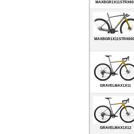
MAXBGR1X11STRX60
MAXBGR1X11STRX60
GRAVELMAX1X11
GRAVELMAX1X12