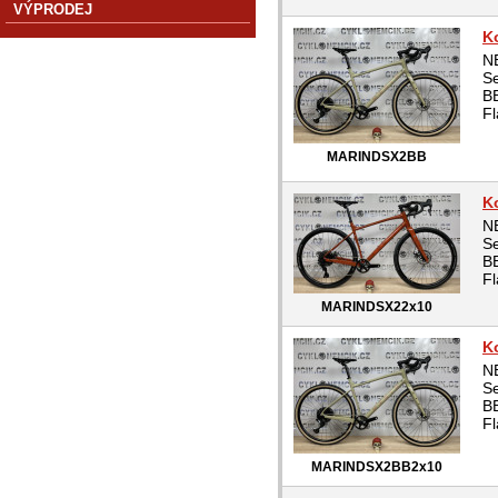
VÝPRODEJ
K
N
Se
BB
Fl
MARINDSX2BB
K
N
Se
BB
Fl
MARINDSX22x10
K
N
Se
BB
Fl
MARINDSX2BB2x10