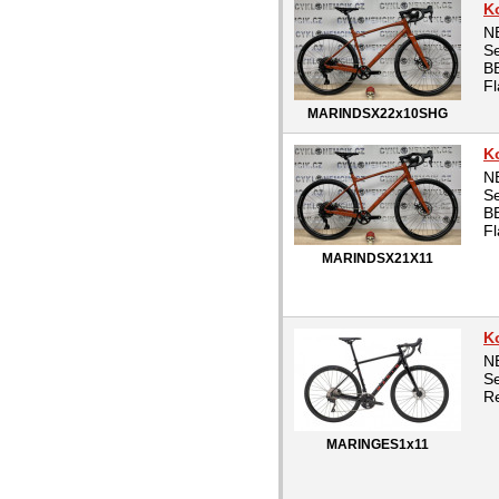
K
N
Se
BB
Fl
MARINDSX22x10SHG
K
N
Se
BB
Fl
MARINDSX21X11
K
N
S
Re
MARINGES1x11