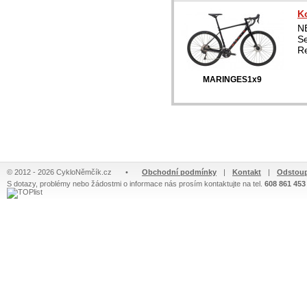
Ko
N
S
Re
MARINGES1x9
© 2012 - 2026 CykloNěmčík.cz
•
Obchodní podmínky
|
Kontakt
|
Odstoup
S dotazy, problémy nebo žádostmi o informace nás prosím kontaktujte na tel.
608 861 453