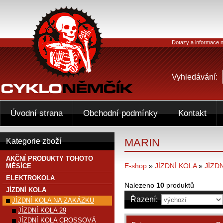
Dotazy a informace n
Vyhledávání:
Úvodní strana
Obchodní podmínky
Kontakt
MARIN
Kategorie zboží
AKČNÍ PRODUKTY TOHOTO
E-shop
»
JÍZDNÍ KOLA
»
JÍZD
MĚSÍCE
ELEKTROKOLA
Nalezeno
10
produktů
JÍZDNÍ KOLA
Řazení:
JÍZDNÍ KOLA NA ZAKÁZKU
JÍZDNÍ KOLA 29
JÍZDNÍ KOLA CROSSOVÁ