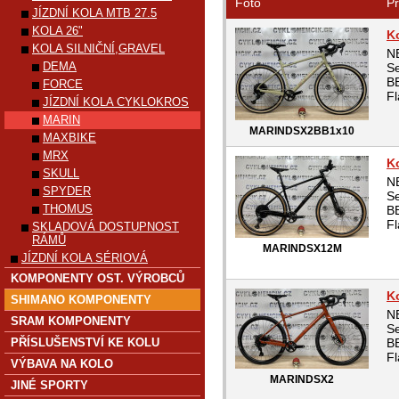
Foto
Pr
JÍZDNÍ KOLA MTB 27.5
KOLA 26"
K
KOLA SILNIČNÍ,GRAVEL
N
DEMA
Se
BB
FORCE
Fl
JÍZDNÍ KOLA CYKLOKROS
MARIN
MARINDSX2BB1x10
MAXBIKE
MRX
K
SKULL
N
SPYDER
Se
THOMUS
BB
Fl
SKLADOVÁ DOSTUPNOST
RÁMŮ
MARINDSX12M
JÍZDNÍ KOLA SÉRIOVÁ
KOMPONENTY OST. VÝROBCŮ
K
SHIMANO KOMPONENTY
N
SRAM KOMPONENTY
Se
PŘÍSLUŠENSTVÍ KE KOLU
BB
Fl
VÝBAVA NA KOLO
MARINDSX2
JINÉ SPORTY