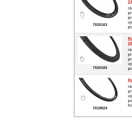
2
rá
pr
pr
vý
7020163
po
R
2
rá
pr
pr
vý
7020165
po
R
rá
pr
vý
p
hm
7019924