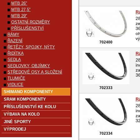
MTB 26"
MTB 27,5"
R
MTB 29"
28
OSTATNÍ ROZMĚRY
ze
PŘÍSLUŠENSTVÍ
36
ot
RÁMY
vý
ŘAZENÍ
702400
ŘETĚZY, SPOJKY, NÝTY
ŘIDÍTKA
R
SEDLA
28
in
SEDLOVKY, OBJÍMKY
za
STŘEDOVÉ OSY A SLOŽENÍ
36
TLUMIČE
VIDLICE
702333
SHIMANO KOMPONENTY
R
SRAM KOMPONENTY
28
PŘÍSLUŠENSTVÍ KE KOLU
in
VÝBAVA NA KOLO
za
32
JINÉ SPORTY
VÝPRODEJ
702334