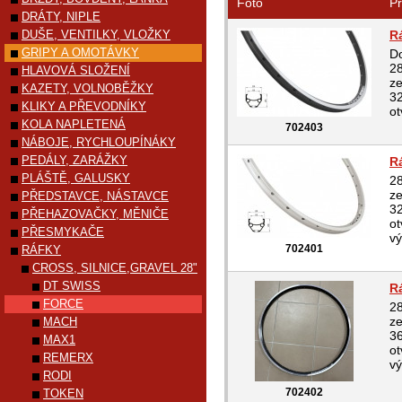
Foto
Pr
DRÁTY, NIPLE
DUŠE, VENTILKY, VLOŽKY
R
GRIPY A OMOTÁVKY
Do
28
HLAVOVÁ SLOŽENÍ
ze
KAZETY, VOLNOBĚŽKY
32
KLIKY A PŘEVODNÍKY
ot
KOLA NAPLETENÁ
702403
NÁBOJE, RYCHLOUPÍNÁKY
PEDÁLY, ZARÁŽKY
R
PLÁŠTĚ, GALUSKY
28
ze
PŘEDSTAVCE, NÁSTAVCE
32
PŘEHAZOVAČKY, MĚNIČE
ot
PŘESMYKAČE
vý
702401
RÁFKY
CROSS, SILNICE,GRAVEL 28"
DT SWISS
R
FORCE
28
ze
MACH
36
MAX1
ot
REMERX
vý
RODI
702402
TOKEN