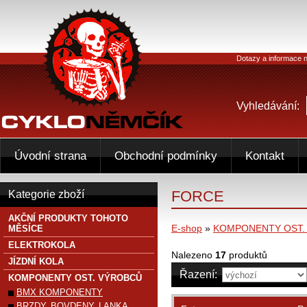
Dotazy a informace n
Vyhledávání:
Úvodní strana
Obchodní podmínky
Kontakt
FORCE
Kategorie zboží
AKČNÍ PRODUKTY TOHOTO
E-shop
»
KOMPONENTY OST.
MĚSÍCE
ELEKTROKOLA
Nalezeno
17
produktů
JÍZDNÍ KOLA
Řazení:
KOMPONENTY OST. VÝROBCŮ
BMX KOMPONENTY
BRZDY, BOVDENY, LANKA