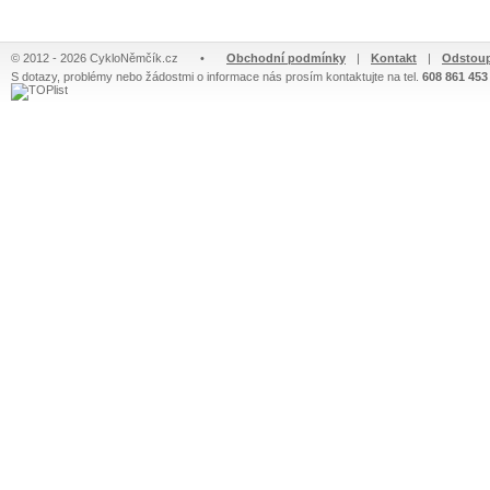
© 2012 - 2026 CykloNěmčík.cz
•
Obchodní podmínky
|
Kontakt
|
Odstoup
S dotazy, problémy nebo žádostmi o informace nás prosím kontaktujte na tel.
608 861 453