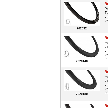
R
Po
Tu
pr
vý
702032
R
rá
s 
pr
vý
po
7020140
R
rá
s 
pr
vý
po
7020180
R