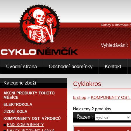
Dotazy a informace n
Vyhledávání:
Úvodní strana
Obchodní podmínky
Kontakt
Cyklokros
Kategorie zboží
AKČNÍ PRODUKTY TOHOTO
E-shop
»
KOMPONENTY OST.
MĚSÍCE
ELEKTROKOLA
Nalezeny
2
produkty
JÍZDNÍ KOLA
Řazení:
KOMPONENTY OST. VÝROBCŮ
BMX KOMPONENTY
BRZDY, BOVDENY, LANKA