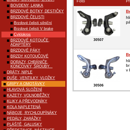
Foto
Pr
BOVDENY, LANKA
BRZDOVÉ BOTKY, DESTIČKY
B
BRZDOVÉ ČELISTI
hl
pá
Brzdové čelisti silniční
Brzdové čelisti V brake
Cyklokros
30507
BRZDOVÉ KOTOUČE,
ADAPTÉRY
BRZDOVÉ PÁKY
Br
BRZDY KOTOUČOVÉ
hl
DORAZY, CHRÁNIČE,
br
KONCOVKY, ŠROUBY...
v 
DRÁTY, NIPLE
DUŠE, VENTILKY, VLOŽKY
GRIPY A OMOTÁVKY
30506
HLAVOVÁ SLOŽENÍ
KAZETY, VOLNOBĚŽKY
KLIKY A PŘEVODNÍKY
KOLA NAPLETENÁ
NÁBOJE, RYCHLOUPÍNÁKY
PEDÁLY, ZARÁŽKY
PLÁŠTĚ, GALUSKY