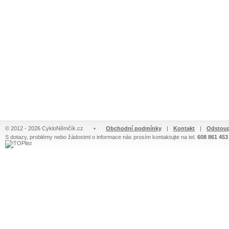
© 2012 - 2026 CykloNěmčík.cz
•
Obchodní podmínky
|
Kontakt
|
Odstoup
S dotazy, problémy nebo žádostmi o informace nás prosím kontaktujte na tel.
608 861 453