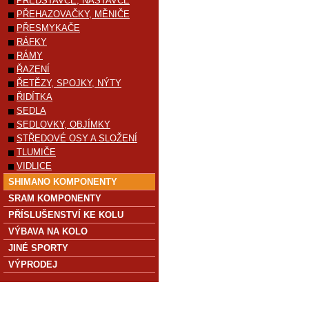
PŘEDSTAVCE, NÁSTAVCE
PŘEHAZOVAČKY, MĚNIČE
PŘESMYKAČE
RÁFKY
RÁMY
ŘAZENÍ
ŘETĚZY, SPOJKY, NÝTY
ŘIDÍTKA
SEDLA
SEDLOVKY, OBJÍMKY
STŘEDOVÉ OSY A SLOŽENÍ
TLUMIČE
VIDLICE
SHIMANO KOMPONENTY
SRAM KOMPONENTY
PŘÍSLUŠENSTVÍ KE KOLU
VÝBAVA NA KOLO
JINÉ SPORTY
VÝPRODEJ