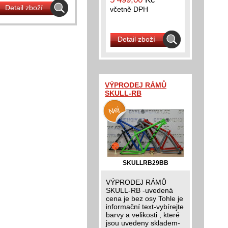
Detail zboží
včetně DPH
Detail zboží
VÝPRODEJ RÁMŮ
SKULL-RB
SKULLRB29BB
VÝPRODEJ RÁMŮ
SKULL-RB -uvedená
cena je bez osy Tohle je
informační text-vybírejte
barvy a velikosti , které
jsou uvedeny skladem-