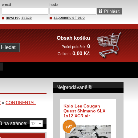
e-mail
heslo
nová registrace
zapomenuté heslo
Obsah košíku
0
Počet položek:
0,00
Kč
Celkem:
Nejprodávanější
"
»
CONTINENTAL
Kolo Lee Cougan
Quest Shimano SLX
1x12 XCR air
ů na stránce: