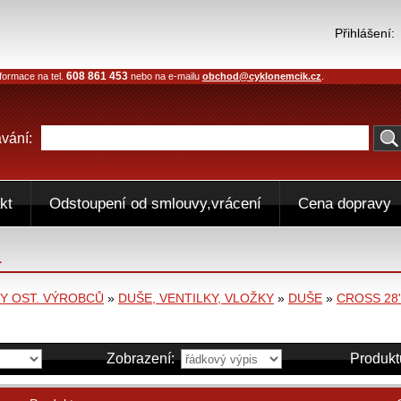
Přihlášení:
608 861 453
formace na tel.
nebo na e-mailu
obchod@cyklonemcik.cz
.
vání:
kt
Odstoupení od smlouvy,vrácení
Cena dopravy
L
 OST. VÝROBCŮ
»
DUŠE, VENTILKY, VLOŽKY
»
DUŠE
»
CROSS 28
Zobrazení:
Produkt