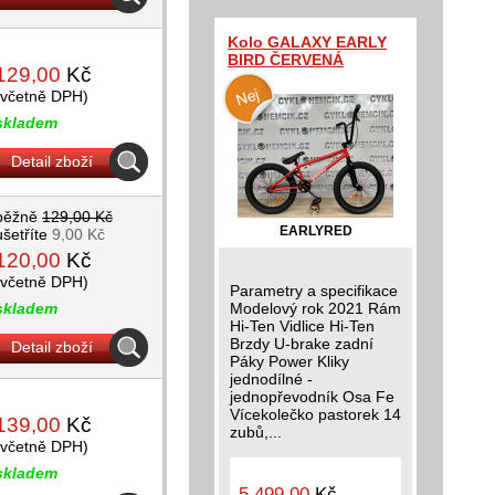
Kolo GALAXY EARLY
BIRD ČERVENÁ
129,00
Kč
(včetně DPH)
skladem
Detail zboží
běžně
129,00 Kč
EARLYRED
ušetříte
9,00 Kč
120,00
Kč
(včetně DPH)
Parametry a specifikace
skladem
Modelový rok 2021 Rám
Hi-Ten Vidlice Hi-Ten
Brzdy U-brake zadní
Detail zboží
Páky Power Kliky
jednodílné -
jednopřevodník Osa Fe
Vícekolečko pastorek 14
139,00
Kč
zubů,...
(včetně DPH)
skladem
5 499,00
Kč