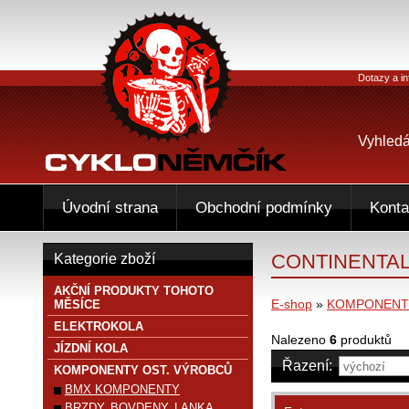
Dotazy a in
Vyhledá
Úvodní strana
Obchodní podmínky
Konta
CONTINENTA
Kategorie zboží
AKČNÍ PRODUKTY TOHOTO
E-shop
»
KOMPONENTY
MĚSÍCE
ELEKTROKOLA
Nalezeno
6
produktů
JÍZDNÍ KOLA
Řazení:
KOMPONENTY OST. VÝROBCŮ
BMX KOMPONENTY
BRZDY, BOVDENY, LANKA