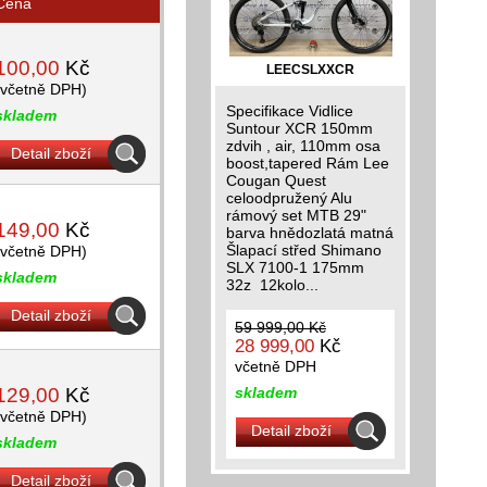
Cena
100,00
Kč
LEECSLXXCR
(včetně DPH)
Specifikace Vidlice
skladem
Suntour XCR 150mm
zdvih , air, 110mm osa
Detail zboží
boost,tapered Rám Lee
Cougan Quest
celoodpružený Alu
rámový set MTB 29"
149,00
Kč
barva hnědozlatá matná
Šlapací střed Shimano
(včetně DPH)
SLX 7100-1 175mm
skladem
32z 12kolo...
Detail zboží
59 999,00 Kč
28 999,00
Kč
včetně DPH
129,00
Kč
skladem
(včetně DPH)
Detail zboží
skladem
Detail zboží