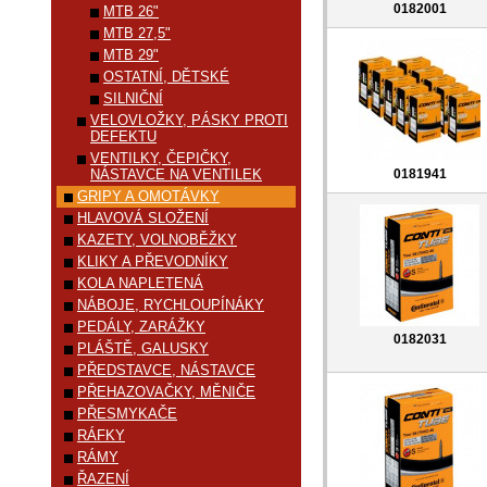
0182001
MTB 26"
MTB 27,5"
MTB 29"
OSTATNÍ, DĚTSKÉ
SILNIČNÍ
VELOVLOŽKY, PÁSKY PROTI
DEFEKTU
VENTILKY, ČEPIČKY,
NÁSTAVCE NA VENTILEK
0181941
GRIPY A OMOTÁVKY
HLAVOVÁ SLOŽENÍ
KAZETY, VOLNOBĚŽKY
KLIKY A PŘEVODNÍKY
KOLA NAPLETENÁ
NÁBOJE, RYCHLOUPÍNÁKY
PEDÁLY, ZARÁŽKY
0182031
PLÁŠTĚ, GALUSKY
PŘEDSTAVCE, NÁSTAVCE
PŘEHAZOVAČKY, MĚNIČE
PŘESMYKAČE
RÁFKY
RÁMY
ŘAZENÍ