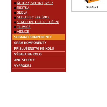
ŘETĚZY, SPOJKY, NÝTY
0182121
ŘIDÍTKA
SEDLA
SEDLOVKY, OBJÍMKY
STŘEDOVÉ OSY A SLOŽENÍ
TLUMIČE
VIDLICE
SHIMANO KOMPONENTY
SRAM KOMPONENTY
PŘÍSLUŠENSTVÍ KE KOLU
VÝBAVA NA KOLO
JINÉ SPORTY
VÝPRODEJ