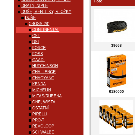
Foto
DRÁTY, NIPLE
DUŠE, VENTILKY, VLOŽKY
DUŠE
CROSS 28"
CONTINENTAL
CST
DSI
39668
FORCE
FOSS
GAADI
HUTCHINSON
CHALLENGE
CHAOYANG
KENDA
MICHELIN
0180000
MITAS/RUBENA
ONE, WISTA
OSTATNÍ
PIRELLI
PRO-T
REVOLOOP
SCHWALBE