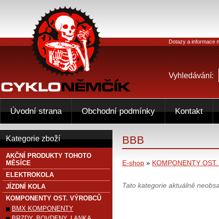
Dotazy a informace n
Vyhledávání:
Úvodní strana
Obchodní podmínky
Kontakt
BBB
Kategorie zboží
AKČNÍ PRODUKTY TOHOTO
E-shop
»
KOMPONENTY OST.
MĚSÍCE
ELEKTROKOLA
Tato kategorie aktuálně neobs
JÍZDNÍ KOLA
KOMPONENTY OST. VÝROBCŮ
BMX KOMPONENTY
BRZDY, BOVDENY, LANKA