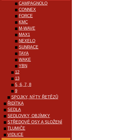
CAMPAGNOLO
CONNEX
FORCE
KMC
M-WAVE
MAX1
NEXELO
SUNRACE
TAYA
WAKE
YBN
12
13
5, 6, 7, 8
9
SPOJKY, NÝTY ŘETĚZŮ
ŘIDÍTKA
SEDLA
SEDLOVKY, OBJÍMKY
STŘEDOVÉ OSY A SLOŽENÍ
TLUMIČE
VIDLICE