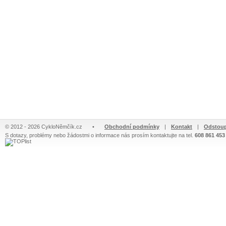
© 2012 - 2026 CykloNěmčík.cz
•
Obchodní podmínky
|
Kontakt
|
Odstoup
S dotazy, problémy nebo žádostmi o informace nás prosím kontaktujte na tel.
608 861 453