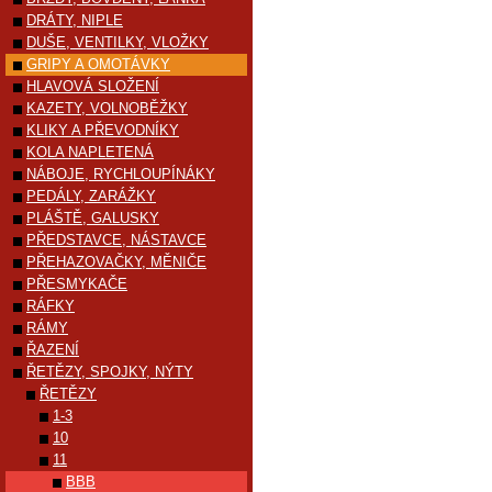
DRÁTY, NIPLE
DUŠE, VENTILKY, VLOŽKY
GRIPY A OMOTÁVKY
HLAVOVÁ SLOŽENÍ
KAZETY, VOLNOBĚŽKY
KLIKY A PŘEVODNÍKY
KOLA NAPLETENÁ
NÁBOJE, RYCHLOUPÍNÁKY
PEDÁLY, ZARÁŽKY
PLÁŠTĚ, GALUSKY
PŘEDSTAVCE, NÁSTAVCE
PŘEHAZOVAČKY, MĚNIČE
PŘESMYKAČE
RÁFKY
RÁMY
ŘAZENÍ
ŘETĚZY, SPOJKY, NÝTY
ŘETĚZY
1-3
10
11
BBB