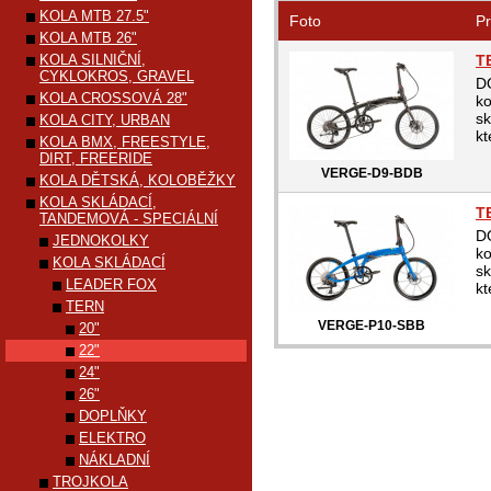
KOLA MTB 27.5"
Foto
Pr
KOLA MTB 26"
KOLA SILNIČNÍ,
T
CYKLOKROS, GRAVEL
D
KOLA CROSSOVÁ 28"
ko
sk
KOLA CITY, URBAN
kt
KOLA BMX, FREESTYLE,
DIRT, FREERIDE
VERGE-D9-BDB
KOLA DĚTSKÁ, KOLOBĚŽKY
KOLA SKLÁDACÍ,
T
TANDEMOVÁ - SPECIÁLNÍ
D
JEDNOKOLKY
ko
KOLA SKLÁDACÍ
sk
LEADER FOX
kt
TERN
VERGE-P10-SBB
20"
22"
24"
26"
DOPLŇKY
ELEKTRO
NÁKLADNÍ
TROJKOLA