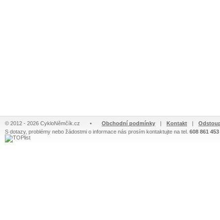
© 2012 - 2026 CykloNěmčík.cz
•
Obchodní podmínky
|
Kontakt
|
Odstoup
S dotazy, problémy nebo žádostmi o informace nás prosím kontaktujte na tel.
608 861 453