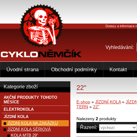
Dotazy a informace n
Vyhledávání:
Úvodní strana
Obchodní podmínky
Kontakt
22"
Kategorie zboží
AKČNÍ PRODUKTY TOHOTO
E-shop
»
JÍZDNÍ KOLA
»
JÍZD
MĚSÍCE
TERN
»
22"
ELEKTROKOLA
JÍZDNÍ KOLA
Nalezeny
2
produkty
JÍZDNÍ KOLA NA ZAKÁZKU
Řazení:
JÍZDNÍ KOLA SÉRIOVÁ
KOLA MTB 29"