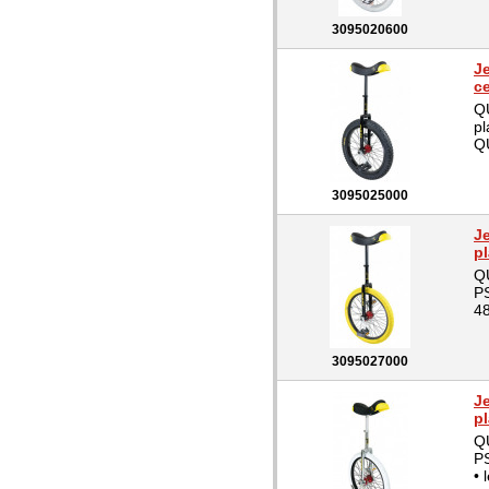
3095020600
Je
c
QU
pl
QU
3095025000
Je
pl
QU
PS
48
3095027000
Je
pl
QU
PS
• 