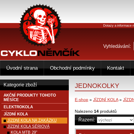
Dotazy a informace n
Vyhledávání:
Úvodní strana
Obchodní podmínky
Kontakt
JEDNOKOLKY
Kategorie zboží
AKČNÍ PRODUKTY TOHOTO
E-shop
»
JÍZDNÍ KOLA
»
JÍZD
MĚSÍCE
ELEKTROKOLA
Nalezeno
14
produktů
JÍZDNÍ KOLA
Řazení:
JÍZDNÍ KOLA NA ZAKÁZKU
JÍZDNÍ KOLA SÉRIOVÁ
KOLA MTB 29"