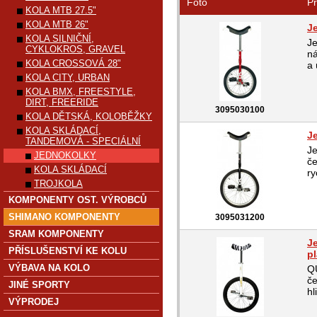
Foto
Pr
KOLA MTB 27.5"
KOLA MTB 26"
J
KOLA SILNIČNÍ,
Je
CYKLOKROS, GRAVEL
ná
KOLA CROSSOVÁ 28"
a 
KOLA CITY, URBAN
KOLA BMX, FREESTYLE,
DIRT, FREERIDE
3095030100
KOLA DĚTSKÁ, KOLOBĚŽKY
KOLA SKLÁDACÍ,
J
TANDEMOVÁ - SPECIÁLNÍ
Je
JEDNOKOLKY
če
KOLA SKLÁDACÍ
ry
TROJKOLA
KOMPONENTY OST. VÝROBCŮ
SHIMANO KOMPONENTY
3095031200
SRAM KOMPONENTY
J
PŘÍSLUŠENSTVÍ KE KOLU
pl
VÝBAVA NA KOLO
QU
če
JINÉ SPORTY
hl
VÝPRODEJ