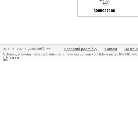
3095027100
© 2012 - 2026 CykloNěmčík.cz
•
Obchodní podmínky
|
Kontakt
|
Odstoup
S dotazy, problémy nebo žádostmi o informace nás prosím kontaktujte na tel.
608 861 453