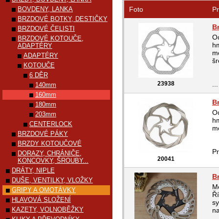
BOVDENY, LANKA
Foto
Pr
BRZDOVÉ BOTKY, DESTIČKY
B
BRZDOVÉ ČELISTI
Oc
BRZDOVÉ KOTOUČE,
hm
ADAPTÉRY
mo
ADAPTÉRY
š
KOTOUČE
6 DĚR
23938
...
140mm
160mm
B
180mm
Oc
203mm
hm
CENTERLOCK
mo
BRZDOVÉ PÁKY
BRZDY KOTOUČOVÉ
P
DORAZY, CHRÁNIČE,
20041
KONCOVKY, ŠROUBY...
DRÁTY, NIPLE
B
DUŠE, VENTILKY, VLOŽKY
Mé
GRIPY A OMOTÁVKY
Ří
HLAVOVÁ SLOŽENÍ
sy
KAZETY, VOLNOBĚŽKY
na