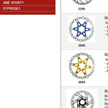
JINÉ SPORTY
VÝPRODEJ
2290
B
b
-
- 
- 
2608
B
b
-
- 
- 
2609
B
Br
P
Ba
Vá