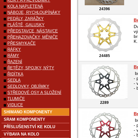
KLIKY A PŘEVODNÍKY
KOLA NAPLETENÁ
24396
NÁBOJE, RYCHLOUPÍNÁKY
PEDÁLY, ZARÁŽKY
Br
PLÁŠTĚ, GALUSKY
Dv
PŘEDSTAVCE, NÁSTAVCE
vý
br
PŘEHAZOVAČKY, MĚNIČE
K.
PŘESMYKAČE
RÁFKY
RÁMY
24485
ŘAZENÍ
B
ŘETĚZY, SPOJKY, NÝTY
b
ŘIDÍTKA
-
SEDLA
- 
SEDLOVKY, OBJÍMKY
- 
STŘEDOVÉ OSY A SLOŽENÍ
TLUMIČE
2289
VIDLICE
SHIMANO KOMPONENTY
B
SRAM KOMPONENTY
b
-
PŘÍSLUŠENSTVÍ KE KOLU
- 
VÝBAVA NA KOLO
- 