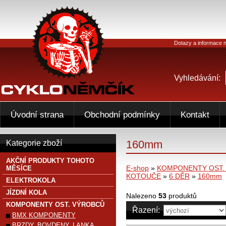
Dotazy a informace n
Vyhledávání:
Úvodní strana
Obchodní podmínky
Kontakt
160mm
Kategorie zboží
AKČNÍ PRODUKTY TOHOTO
E-shop
»
KOMPONENTY OST.
MĚSÍCE
KOTOUČE
»
6 DĚR
»
160mm
ELEKTROKOLA
JÍZDNÍ KOLA
Nalezeno
53
produktů
KOMPONENTY OST. VÝROBCŮ
Řazení:
BMX KOMPONENTY
BRZDY, BOVDENY, LANKA