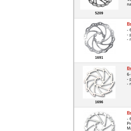
na
5209
B
- 
-
- 
1691
B
6-
-
- 
1696
B
- 
P
Ma