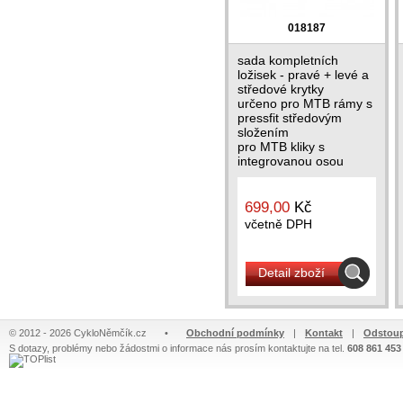
018187
sada kompletních
ložisek - pravé + levé a
středové krytky
určeno pro MTB rámy s
pressfit středovým
složením
pro MTB kliky s
integrovanou osou
pro sadu XTR na dotaz
699,00
Kč
včetně DPH
Detail zboží
© 2012 - 2026 CykloNěmčík.cz
•
Obchodní podmínky
|
Kontakt
|
Odstoup
S dotazy, problémy nebo žádostmi o informace nás prosím kontaktujte na tel.
608 861 453