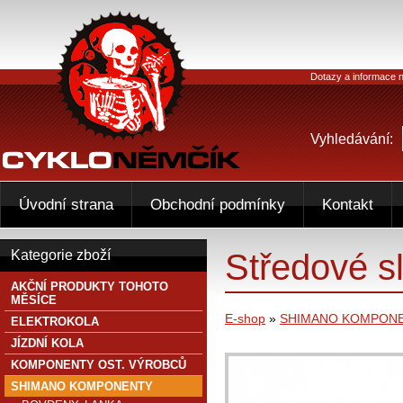
Dotazy a informace n
Vyhledávání:
Úvodní strana
Obchodní podmínky
Kontakt
Středové s
Kategorie zboží
AKČNÍ PRODUKTY TOHOTO
MĚSÍCE
E-shop
»
SHIMANO KOMPON
ELEKTROKOLA
JÍZDNÍ KOLA
KOMPONENTY OST. VÝROBCŮ
SHIMANO KOMPONENTY