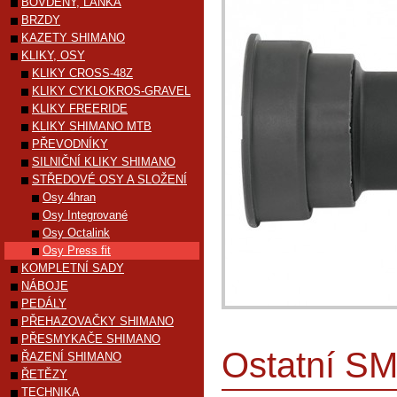
BOVDENY, LANKA
BRZDY
KAZETY SHIMANO
KLIKY, OSY
KLIKY CROSS-48Z
KLIKY CYKLOKROS-GRAVEL
KLIKY FREERIDE
KLIKY SHIMANO MTB
PŘEVODNÍKY
SILNIČNÍ KLIKY SHIMANO
STŘEDOVÉ OSY A SLOŽENÍ
Osy 4hran
Osy Integrované
Osy Octalink
Osy Press fit
KOMPLETNÍ SADY
NÁBOJE
PEDÁLY
PŘEHAZOVAČKY SHIMANO
PŘESMYKAČE SHIMANO
Ostatní SM
ŘAZENÍ SHIMANO
ŘETĚZY
TECHNIKA