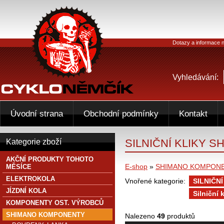
Dotazy a informace n
Vyhledávání:
Úvodní strana
Obchodní podmínky
Kontakt
SILNIČNÍ KLIKY S
Kategorie zboží
AKČNÍ PRODUKTY TOHOTO
E-shop
»
SHIMANO KOMPON
MĚSÍCE
ELEKTROKOLA
Vnořené kategorie:
SILNIČNÍ
JÍZDNÍ KOLA
Silniční
KOMPONENTY OST. VÝROBCŮ
SHIMANO KOMPONENTY
Nalezeno
49
produktů