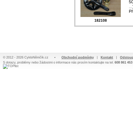
50
..
P
182108
© 2012 - 2026 CykloNěmčík.cz
•
Obchodní podmínky
|
Kontakt
|
Odstoup
S dotazy, problémy nebo žádostmi o informace nás prosím kontaktujte na tel.
608 861 453