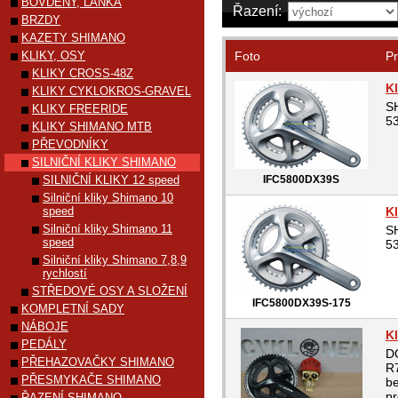
BOVDENY, LANKA
Řazení:
BRZDY
KAZETY SHIMANO
KLIKY, OSY
Foto
Pr
KLIKY CROSS-48Z
K
KLIKY CYKLOKROS-GRAVEL
SH
KLIKY FREERIDE
53
KLIKY SHIMANO MTB
PŘEVODNÍKY
SILNIČNÍ KLIKY SHIMANO
SILNIČNÍ KLIKY 12 speed
IFC5800DX39S
Silniční kliky Shimano 10
speed
K
Silniční kliky Shimano 11
SH
speed
53
Silniční kliky Shimano 7,8,9
rychlostí
STŘEDOVÉ OSY A SLOŽENÍ
IFC5800DX39S-175
KOMPLETNÍ SADY
NÁBOJE
K
PEDÁLY
D
PŘEHAZOVAČKY SHIMANO
R7
PŘESMYKAČE SHIMANO
be
pr
ŘAZENÍ SHIMANO