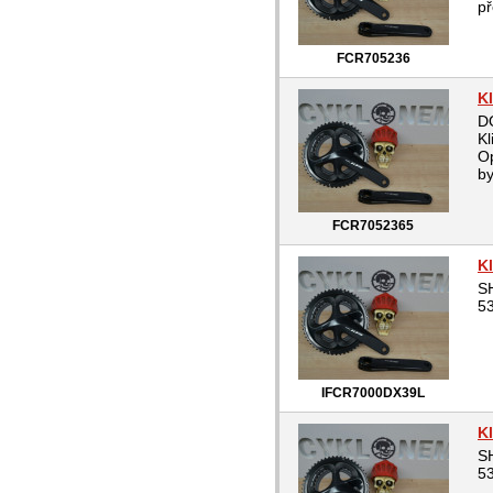
př
FCR705236
K
D
Kl
Op
by
FCR7052365
K
SH
53
IFCR7000DX39L
K
SH
53