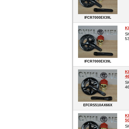
IFCR7000EX39L
K
SH
53
IFCR7000EX39L
K
4
SH
46
EFCRS510AX66X
K
5
SH