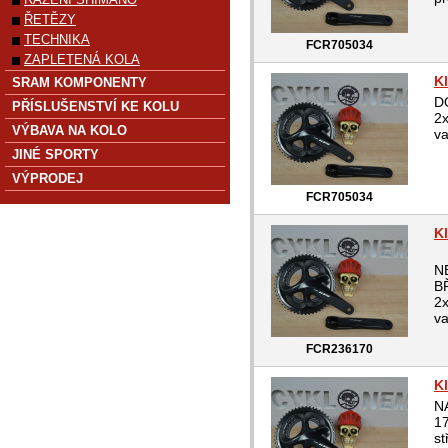
ŘETĚZY
TECHNIKA
FCR705034
ZAPLETENÁ KOLA
K
SRAM KOMPONENTY
D
PŘÍSLUŠENSTVÍ KE KOLU
2
VÝBAVA NA KOLO
va
JINÉ SPORTY
VÝPRODEJ
FCR705034
K
N
B
2
va
FCR236170
K
NA
17
s