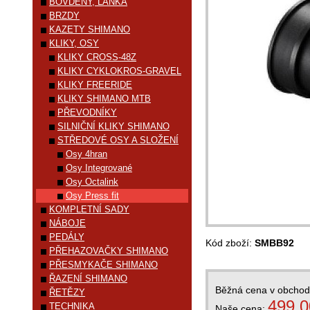
BOVDENY, LANKA
BRZDY
KAZETY SHIMANO
KLIKY, OSY
KLIKY CROSS-48Z
KLIKY CYKLOKROS-GRAVEL
KLIKY FREERIDE
KLIKY SHIMANO MTB
PŘEVODNÍKY
SILNIČNÍ KLIKY SHIMANO
STŘEDOVÉ OSY A SLOŽENÍ
Osy 4hran
Osy Integrované
Osy Octalink
Osy Press fit
KOMPLETNÍ SADY
NÁBOJE
PEDÁLY
Kód zboží:
SMBB92
PŘEHAZOVAČKY SHIMANO
PŘESMYKAČE SHIMANO
ŘAZENÍ SHIMANO
Běžná cena v obcho
ŘETĚZY
499,0
TECHNIKA
Naše cena: