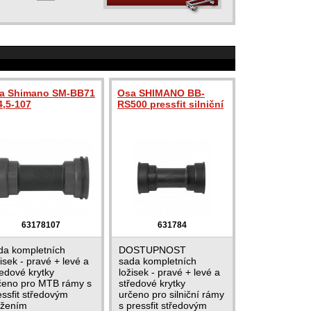
a Shimano SM-BB71
Osa SHIMANO BB-
4,5-107
RS500 pressfit silniční
63178107
631784
da kompletních
DOSTUPNOST
žisek - pravé + levé a
sada kompletních
ředové krytky
ložisek - pravé + levé a
čeno pro MTB rámy s
středové krytky
essfit středovým
určeno pro silniční rámy
ožením
s pressfit středovým