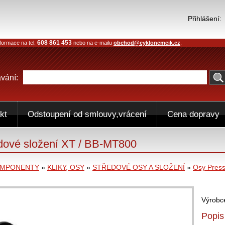
Přihlášení:
608 861 453
formace na tel.
nebo na e-mailu
obchod@cyklonemcik.cz
.
vání:
kt
Odstoupení od smlouvy,vrácení
Cena dopravy
ové složení XT / BB-MT800
OMPONENTY
»
KLIKY, OSY
»
STŘEDOVÉ OSY A SLOŽENÍ
»
Osy Press 
Výrobc
Popis