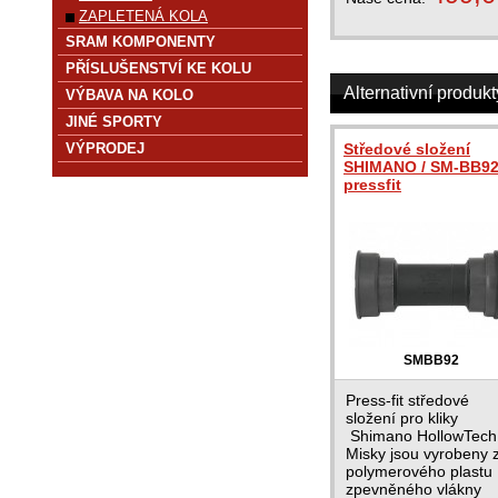
ZAPLETENÁ KOLA
SRAM KOMPONENTY
PŘÍSLUŠENSTVÍ KE KOLU
Alternativní produkt
VÝBAVA NA KOLO
JINÉ SPORTY
VÝPRODEJ
Středové složení
SHIMANO / SM-BB9
pressfit
SMBB92
Press-fit středové
složení pro kliky
Shimano HollowTech 
Misky jsou vyrobeny 
polymerového plastu
zpevněného vlákny