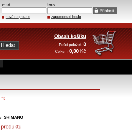
e-mail
heslo
nová registrace
zapomenuté heslo
Obsah košíku
0
Počet položek:
0,00
Kč
Celkem:
fit
e:
SHIMANO
 produktu