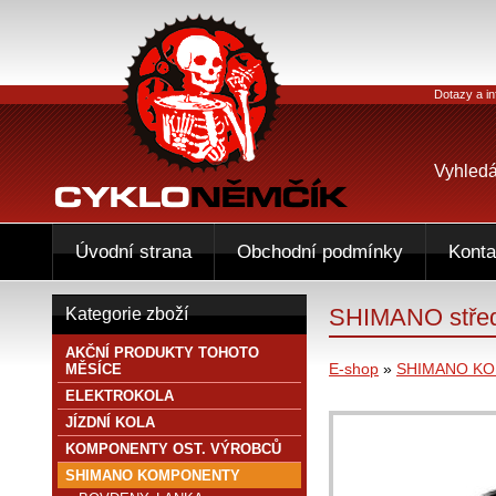
Dotazy a in
Vyhledá
Úvodní strana
Obchodní podmínky
Konta
SHIMANO střed
Kategorie zboží
AKČNÍ PRODUKTY TOHOTO
E-shop
»
SHIMANO K
MĚSÍCE
ELEKTROKOLA
JÍZDNÍ KOLA
KOMPONENTY OST. VÝROBCŮ
SHIMANO KOMPONENTY