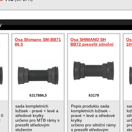
y
Osa Shimano SM-BB71
Osa SHIMANO SH
Os
2
86,5
BB72 pressfit silniční
10
6317886,5
63179
sada kompletních
Popis produktu sada
sa
ložisek - pravé + levé a
kompletních ložisek -
lo
II
středové krytky
pravé + levé a středové
st
z
určeno pro MTB rámy s
krytky
ur
pressfit středovým
určeno pro silniční rámy
pr
složením
s pressfit středovým
sl