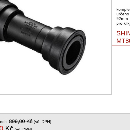
komplet
určeno 
92mm
pro kli
SHIM
MT80
899,00 Kč
dech:
(vč. DPH)
0
Kč
(vč. DPH)