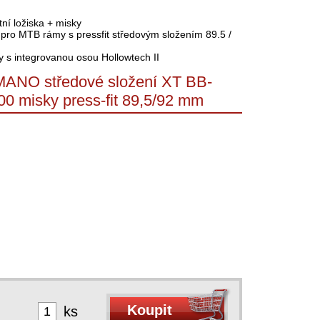
ní ložiska + misky
pro MTB rámy s pressfit středovým složením 89.5 /
ky s integrovanou osou Hollowtech II
ANO středové složení XT BB-
0 misky press-fit 89,5/92 mm
ks