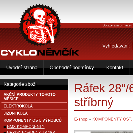
Dotazy a informace n
Vyhledávání:
Úvodní strana
Obchodní podmínky
Kontakt
Ráfek 28"
Kategorie zboží
AKČNÍ PRODUKTY TOHOTO
stříbrný
MĚSÍCE
ELEKTROKOLA
JÍZDNÍ KOLA
E-shop
»
KOMPONENTY OST.
KOMPONENTY OST. VÝROBCŮ
BMX KOMPONENTY
BRZDY, BOVDENY, LANKA