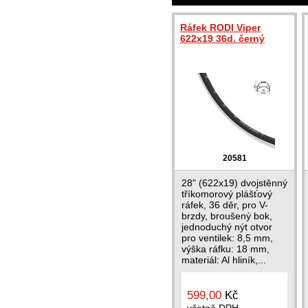
Ráfek RODI Viper
622x19 36d. černý
20581
28" (622x19) dvojstěnný
tříkomorový plášťový
ráfek, 36 děr, pro V-
brzdy, broušený bok,
jednoduchý nýt otvor
pro ventilek: 8,5 mm,
výška ráfku: 18 mm,
materiál: Al hliník,...
599,00
Kč