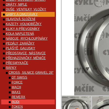
DRÁTY, NIPLE
DUŠE, VENTILKY, VLOŽKY
GRIPY A OMOTÁVKY
HLAVOVÁ SLOŽENÍ
KAZETY, VOLNOBĚŽKY
KLIKY A PŘEVODNÍKY
KOLA NAPLETENÁ
NÁBOJE, RYCHLOUPÍNÁKY
PEDÁLY, ZARÁŽKY
PLÁŠTĚ, GALUSKY
PŘEDSTAVCE, NÁSTAVCE
PŘEHAZOVAČKY, MĚNIČE
PŘESMYKAČE
RÁFKY
CROSS, SILNICE,GRAVEL 28"
DT SWISS
FORCE
MACH
MAX1
REMERX
RODI
TOKEN