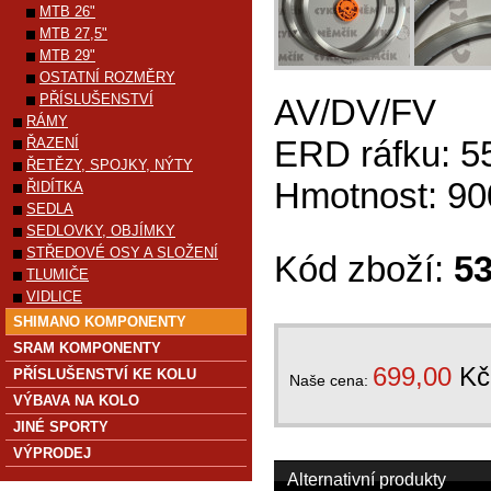
MTB 26"
MTB 27,5"
MTB 29"
OSTATNÍ ROZMĚRY
PŘÍSLUŠENSTVÍ
AV/DV/FV
RÁMY
ERD ráfku: 
ŘAZENÍ
ŘETĚZY, SPOJKY, NÝTY
Hmotnost: 90
ŘIDÍTKA
SEDLA
SEDLOVKY, OBJÍMKY
STŘEDOVÉ OSY A SLOŽENÍ
Kód zboží:
5
TLUMIČE
VIDLICE
SHIMANO KOMPONENTY
SRAM KOMPONENTY
699,00
Kč
PŘÍSLUŠENSTVÍ KE KOLU
Naše cena:
VÝBAVA NA KOLO
JINÉ SPORTY
VÝPRODEJ
Alternativní produkty