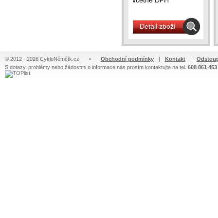
včetně DPH
Detail zboží
© 2012 - 2026 CykloNěmčík.cz
•
Obchodní podmínky
|
Kontakt
|
Odstoup
S dotazy, problémy nebo žádostmi o informace nás prosím kontaktujte na tel.
608 861 453