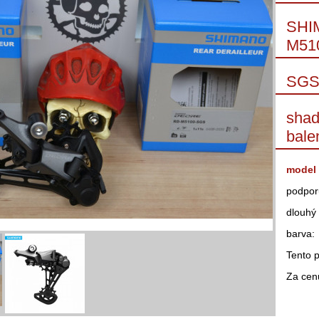
SHI
M51
SGS 
shad
bale
model
podpor
dlouhý
barva
Tento 
Za cenu