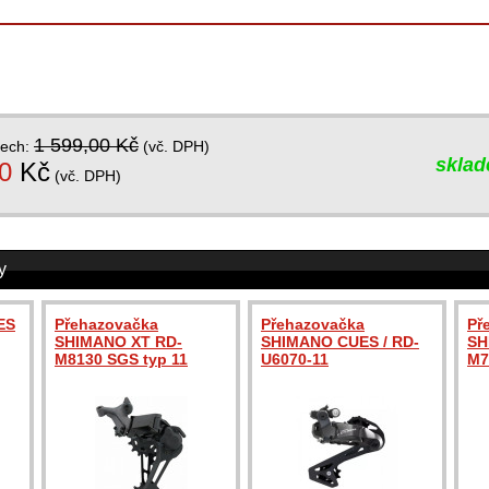
1 599,00 Kč
dech:
(vč. DPH)
skla
0
Kč
(vč. DPH)
y
ES
Přehazovačka
Přehazovačka
Př
SHIMANO XT RD-
SHIMANO CUES / RD-
SH
M8130 SGS typ 11
U6070-11
M7