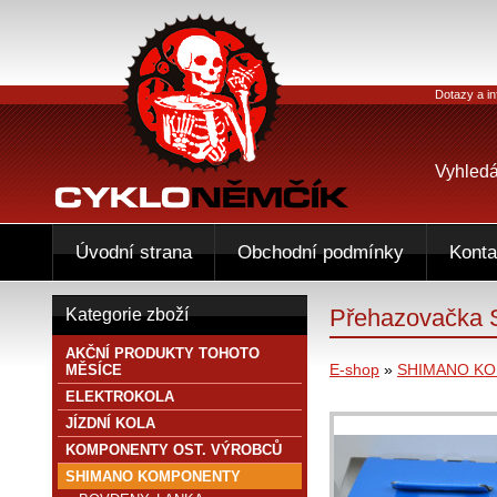
Dotazy a in
Vyhledá
Úvodní strana
Obchodní podmínky
Konta
Přehazovačka
Kategorie zboží
AKČNÍ PRODUKTY TOHOTO
E-shop
»
SHIMANO K
MĚSÍCE
ELEKTROKOLA
JÍZDNÍ KOLA
KOMPONENTY OST. VÝROBCŮ
SHIMANO KOMPONENTY