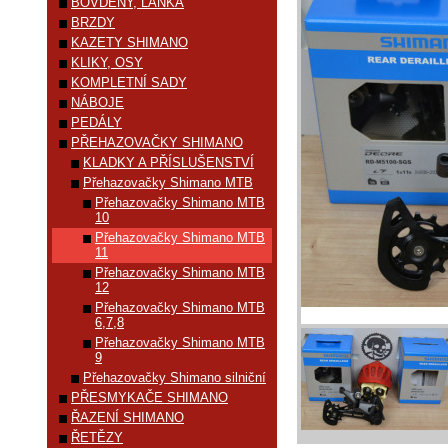
BOVDENY, LANKA
BRZDY
KAZETY SHIMANO
KLIKY, OSY
KOMPLETNÍ SADY
NÁBOJE
PEDÁLY
PŘEHAZOVAČKY SHIMANO
KLADKY A PŘÍSLUŠENSTVÍ
Přehazovačky Shimano MTB
Přehazovačky Shimano MTB
10
Přehazovačky Shimano MTB
11
Přehazovačky Shimano MTB
12
Přehazovačky Shimano MTB
6,7,8
Přehazovačky Shimano MTB
9
Přehazovačky Shimano silniční
PŘESMYKAČE SHIMANO
ŘAZENÍ SHIMANO
ŘETĚZY