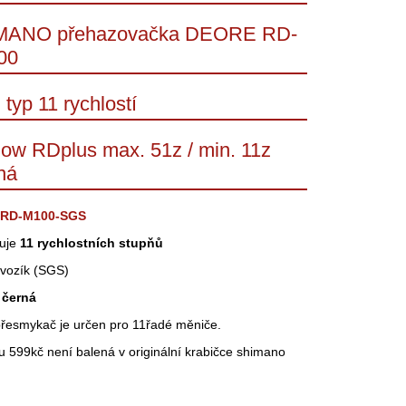
MANO přehazovačka DEORE RD-
00
typ 11 rychlostí
ow RDplus max. 51z / min. 11z
ná
 RD-M100-SGS
uje
11 rychlostních stupňů
 vozík (SGS)
:
černá
přesmykač je určen pro 11řadé měniče.
 599kč není balená v originální krabičce shimano