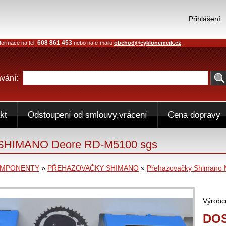
Přihlášení:
608 861 453
formace na tel.
nebo na e-mailu
obchod@cyklonemcik.cz
.
vání:
kt
Odstoupení od smlouvy,vrácení
Cena dopravy
 SHIMANO Deore RD-M5100 sgs
OMPONENTY
»
PŘEHAZOVAČKY SHIMANO
»
Přehazovačky Shimano
Výrobc
DO