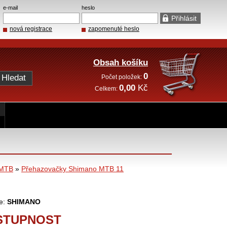
e-mail
heslo
nová registrace
zapomenuté heslo
Obsah košíku
0
Počet položek:
0,00
Kč
Celkem:
 MTB
»
Přehazovačky Shimano MTB 11
e:
SHIMANO
STUPNOST