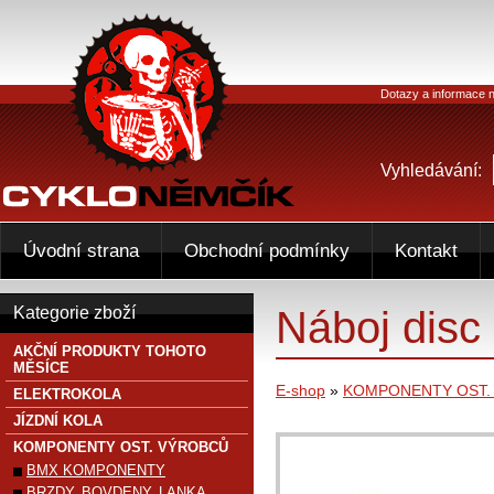
Dotazy a informace n
Vyhledávání:
Úvodní strana
Obchodní podmínky
Kontakt
Náboj disc
Kategorie zboží
AKČNÍ PRODUKTY TOHOTO
MĚSÍCE
E-shop
»
KOMPONENTY OST.
ELEKTROKOLA
JÍZDNÍ KOLA
KOMPONENTY OST. VÝROBCŮ
BMX KOMPONENTY
BRZDY, BOVDENY, LANKA