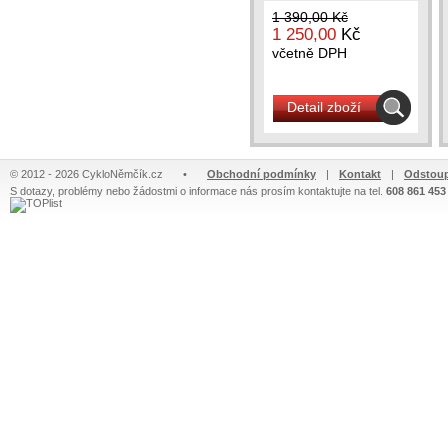
ložiska 2x 6804 -...
1 390,00 Kč
1 250,00
Kč
včetně DPH
Detail zboží
© 2012 - 2026 CykloNěmčík.cz
•
Obchodní podmínky
|
Kontakt
|
Odstoup
S dotazy, problémy nebo žádostmi o informace nás prosím kontaktujte na tel.
608 861 453