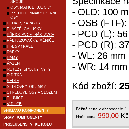
Specifikace n
ŠROUB
OSY, MATICE,KULIČKY
- OLD: 100 
RYCHLOUPÍNÁKY+PEVNÉ
OSY
- OSB (FTF)
PEDÁLY, ZARÁŽKY
PLÁŠTĚ, GALUSKY
- PCD (L): 5
PŘEDSTAVCE, NÁSTAVCE
PŘEHAZOVAČKY, MĚNIČE
- PCD (R): 3
PŘESMYKAČE
RÁFKY
- WL: 26 mm
RÁMY
ŘAZENÍ
- WR: 14 mm
ŘETĚZY, SPOJKY, NÝTY
ŘIDÍTKA
SEDLA
Kód zboží:
2
SEDLOVKY, OBJÍMKY
STŘEDOVÉ OSY A SLOŽENÍ
TLUMIČE
VIDLICE
1
Běžná cena v obchodech:
SHIMANO KOMPONENTY
990,00
Kč
Naše cena:
SRAM KOMPONENTY
PŘÍSLUŠENSTVÍ KE KOLU