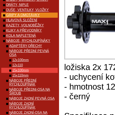
DRÁTY, NIPLE
DUŠE, VENTILKY, VLOŽKY
GRIPY A OMOTÁVKY
HLAVOVÁ SLOŽENÍ
KAZETY, VOLNOBĚŽKY
KLIKY A PŘEVODNÍKY
KOLA NAPLETENÁ
NÁBOJE, RYCHLOUPÍNÁKY
ADAPTÉRY,OŘECHY
NÁBOJE PŘEDNÍ PEVNÁ
OSA
12x100mm
ložiska 2x 1
12x110
15x100mm
- uchycení k
15x110mm
NÁBOJE PŘEDNÍ
- hmotnost 1
RYCHLOUPÍNÁK
NÁBOJE PŘEDNI-OSA NA
ŠROUB
- černý
NÁBOJE ZADNÍ PEVNÁ OSA
NÁBOJE ZADNÍ
RYCHLOUPÍNÁK
NÁBOJE ZADNÍ-OSA NA