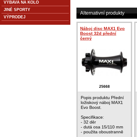
VÝBAVA NA KOLO
JINÉ SPORTY
Alternativní produkty
VÝPRODEJ
Náboj disc MAX1 Evo
Boost 32d přední
černý
25668
Popis produktu Přední
ložiskový náboj MAX1
Evo Boost.
Specifikace:
- 32 děr
- dutá osa 15/110 mm
- použita oboustranně
krytá průmyslová