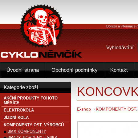
Dotazy a informace n
Vyhledávání:
Úvodní strana
Obchodní podmínky
Kontakt
KONCOVK
Kategorie zboží
AKČNÍ PRODUKTY TOHOTO
MĚSÍCE
E-shop
»
KOMPONENTY OST.
ELEKTROKOLA
JÍZDNÍ KOLA
KOMPONENTY OST. VÝROBCŮ
BMX KOMPONENTY
BRZDY, BOVDENY, LANKA