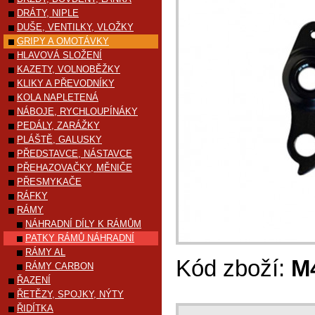
DRÁTY, NIPLE
DUŠE, VENTILKY, VLOŽKY
GRIPY A OMOTÁVKY
HLAVOVÁ SLOŽENÍ
KAZETY, VOLNOBĚŽKY
KLIKY A PŘEVODNÍKY
KOLA NAPLETENÁ
NÁBOJE, RYCHLOUPÍNÁKY
PEDÁLY, ZARÁŽKY
PLÁŠTĚ, GALUSKY
PŘEDSTAVCE, NÁSTAVCE
PŘEHAZOVAČKY, MĚNIČE
PŘESMYKAČE
RÁFKY
RÁMY
NÁHRADNÍ DÍLY K RÁMŮM
PATKY RÁMŮ NÁHRADNÍ
RÁMY AL
Kód zboží:
M
RÁMY CARBON
ŘAZENÍ
ŘETĚZY, SPOJKY, NÝTY
ŘIDÍTKA