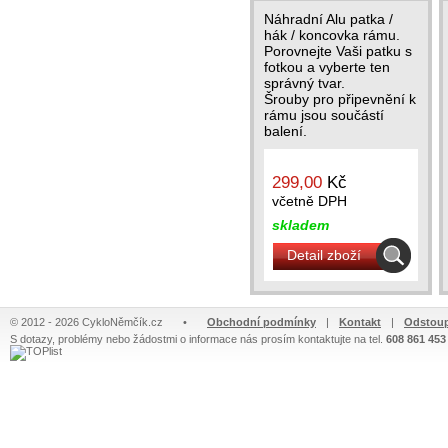
Náhradní Alu patka /
hák / koncovka rámu.
Porovnejte Vaši patku s
fotkou a vyberte ten
správný tvar.
Šrouby pro připevnění k
rámu jsou součástí
balení.
299,00
Kč
včetně DPH
skladem
Detail zboží
© 2012 - 2026 CykloNěmčík.cz
•
Obchodní podmínky
|
Kontakt
|
Odstoup
S dotazy, problémy nebo žádostmi o informace nás prosím kontaktujte na tel.
608 861 453