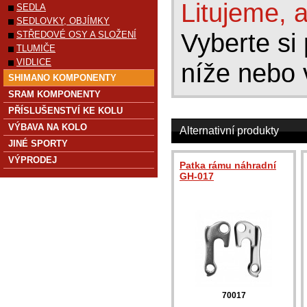
Litujeme, a
SEDLA
SEDLOVKY, OBJÍMKY
Vyberte si 
STŘEDOVÉ OSY A SLOŽENÍ
TLUMIČE
VIDLICE
níže nebo 
SHIMANO KOMPONENTY
SRAM KOMPONENTY
PŘÍSLUŠENSTVÍ KE KOLU
VÝBAVA NA KOLO
Alternativní produkty
JINÉ SPORTY
VÝPRODEJ
Patka rámu náhradní
GH-017
70017