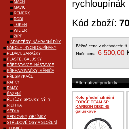
rychloupínák 
MACH
MAVIC
REMERX
RODI
Kód zboží:
7
TOKEN
WILIER
ZIPP
ADAPTÉRY, NÁHRADNÍ DÍLY
6
Běžná cena v obchodech:
NÁBOJE, RYCHLOUPÍNÁKY
6 500,00
PEDÁLY, ZARÁŽKY
Naše cena:
PLÁŠTĚ, GALUSKY
PŘEDSTAVCE, NÁSTAVCE
PŘEHAZOVAČKY, MĚNIČE
PŘESMYKAČE
RÁFKY
Alternativní produkty
RÁMY
ŘAZENÍ
Kolo přední silniční
ŘETĚZY, SPOJKY, NÝTY
FORCE TEAM SP
ŘIDÍTKA
KARBON DISC 45
SEDLA
galuskové
SEDLOVKY, OBJÍMKY
STŘEDOVÉ OSY A SLOŽENÍ
TLUMIČE