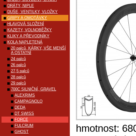
DRÁTY, NIPLE
DUŠE, VENTILKY, VLOŽKY
GRIPY A OMOTÁVKY
HLAVOVÁ SLOŽENÍ
KAZETY, VOLNOBĚŽKY
KLIKY A PŘEVODNÍKY
KOLA NAPLETENÁ
20 palců, KÁRKY, VŠE MENŠÍ
A OSTATNÍ
24 palců
26 palců
27,5 palců
28 palců
29 palců
700C SILNIČNÍ, GRAVEL
ALEXRIMS
CAMPAGNOLO
DEDA
DT SWISS
FORCE
hmotnost: 68
FULCRUM
GHOST