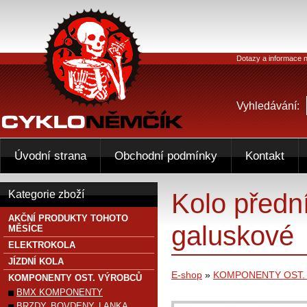
Dotazy a informace n
Vyhledávání:
Úvodní strana
Obchodní podmínky
Kontakt
Kolo před
Kategorie zboží
AKČNÍ PRODUKTY TOHOTO
galuskové
MĚSÍCE
ELEKTROKOLA
JÍZDNÍ KOLA
E-shop
»
KOMPONENTY OST.
KOMPONENTY OST. VÝROBCŮ
BMX KOMPONENTY
BRZDY, BOVDENY, LANKA