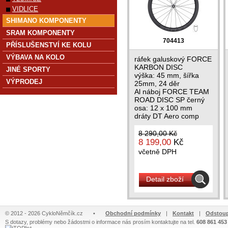
VIDLICE
SHIMANO KOMPONENTY
SRAM KOMPONENTY
704413
PŘÍSLUŠENSTVÍ KE KOLU
VÝBAVA NA KOLO
ráfek galuskový FORCE
KARBON DISC
JINÉ SPORTY
výška: 45 mm, šířka
VÝPRODEJ
25mm, 24 děr
Al náboj FORCE TEAM
ROAD DISC SP černý
osa: 12 x 100 mm
dráty DT Aero comp
straight pull
včetně...
8 290,00 Kč
8 199,00
Kč
včetně DPH
Detail zboží
© 2012 - 2026 CykloNěmčík.cz
•
Obchodní podmínky
|
Kontakt
|
Odstoup
S dotazy, problémy nebo žádostmi o informace nás prosím kontaktujte na tel.
608 861 453