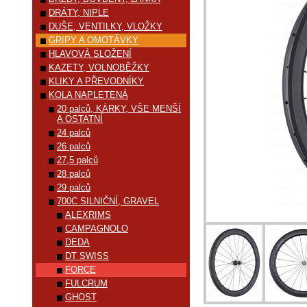
DRÁTY, NIPLE
DUŠE, VENTILKY, VLOŽKY
GRIPY A OMOTÁVKY
HLAVOVÁ SLOŽENÍ
KAZETY, VOLNOBĚŽKY
KLIKY A PŘEVODNÍKY
KOLA NAPLETENÁ
20 palců, KÁRKY, VŠE MENŠÍ
A OSTATNÍ
24 palců
26 palců
27,5 palců
28 palců
29 palců
700C SILNIČNÍ, GRAVEL
ALEXRIMS
CAMPAGNOLO
DEDA
DT SWISS
FORCE
FULCRUM
GHOST