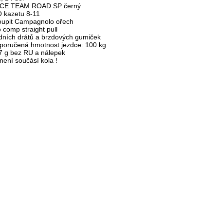
RCE TEAM ROAD SP černý
 kazetu 8-11
oupit Campagnolo ořech
 comp straight pull
dních drátů a brzdových gumiček
poručená hmotnost jezdce: 100 kg
7 g bez RU a nálepek
není součásí kola !