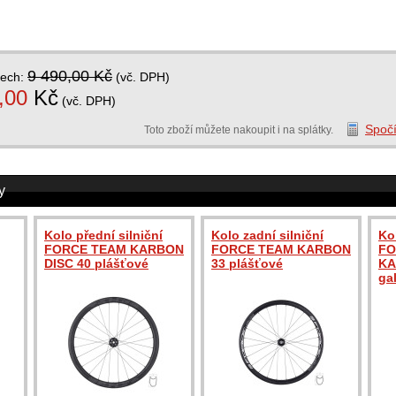
9 490,00 Kč
dech:
(vč. DPH)
,00
Kč
(vč. DPH)
Spočí
Toto zboží můžete nakoupit i na splátky.
y
Kolo přední silniční
Kolo zadní silniční
Ko
FORCE TEAM KARBON
FORCE TEAM KARBON
FO
DISC 40 plášťové
33 plášťové
KA
ga