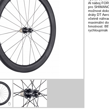
Al náboj FO
pro SHIMANO
možnost dok
dráty DT Aero
včetně náhra
maximální do
hmotnost: 88
rychloupínák 