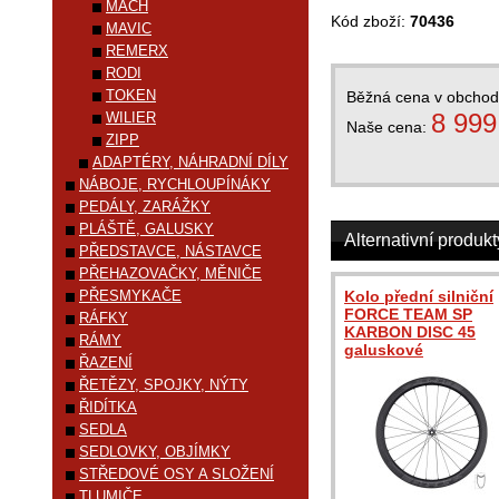
MACH
Kód zboží:
70436
MAVIC
REMERX
RODI
TOKEN
Běžná cena v obcho
8 999
WILIER
Naše cena:
ZIPP
ADAPTÉRY, NÁHRADNÍ DÍLY
NÁBOJE, RYCHLOUPÍNÁKY
PEDÁLY, ZARÁŽKY
PLÁŠTĚ, GALUSKY
Alternativní produkt
PŘEDSTAVCE, NÁSTAVCE
PŘEHAZOVAČKY, MĚNIČE
PŘESMYKAČE
Kolo přední silniční
FORCE TEAM SP
RÁFKY
KARBON DISC 45
RÁMY
galuskové
ŘAZENÍ
ŘETĚZY, SPOJKY, NÝTY
ŘIDÍTKA
SEDLA
SEDLOVKY, OBJÍMKY
STŘEDOVÉ OSY A SLOŽENÍ
TLUMIČE