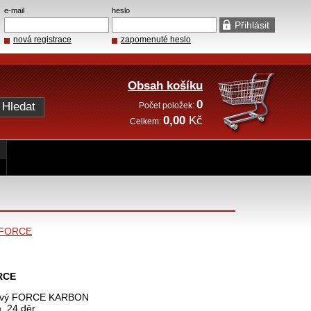
e-mail
heslo
nová registrace
zapomenuté heslo
Obsah košíku
0
Počet položek:
0,00
Kč
Celkem:
FORCE
RCE
kový FORCE KARBON
, 24 děr