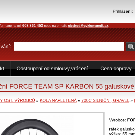
Přihlášení:
608 861 453
formace na tel.
nebo na e-mailu
obchod@cyklonemcik.cz
.
vání:
kt
Odstoupení od smlouvy,vrácení
Cena dopravy
lniční FORCE TEAM SP KARBON 55 galuskové
 OST. VÝROBCŮ
»
KOLA NAPLETENÁ
»
700C SILNIČNÍ, GRAVEL
»
Výrobce:
FO
ráfek galus
výška: 55 mm