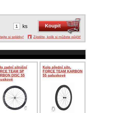
ks
tejte si splátky!
Zjistěte, kolik si můžete půjčit!
lo zadní silniční
Kolo přední siln.
RCE TEAM SP
FORCE TEAM KARBON
RBON DISC 55
55 galuskové
luskové