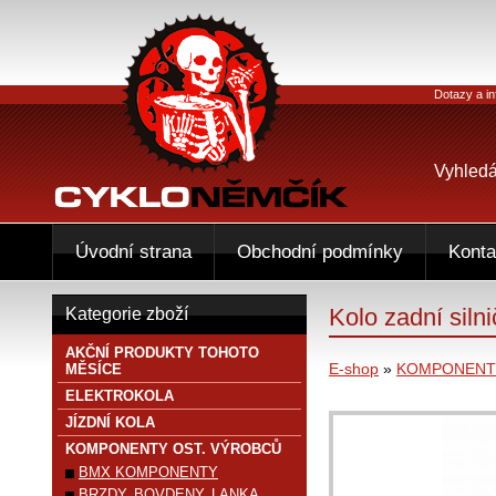
Dotazy a in
Vyhledá
Úvodní strana
Obchodní podmínky
Konta
Kolo zadní si
Kategorie zboží
AKČNÍ PRODUKTY TOHOTO
E-shop
»
KOMPONENTY
MĚSÍCE
ELEKTROKOLA
JÍZDNÍ KOLA
KOMPONENTY OST. VÝROBCŮ
BMX KOMPONENTY
BRZDY, BOVDENY, LANKA