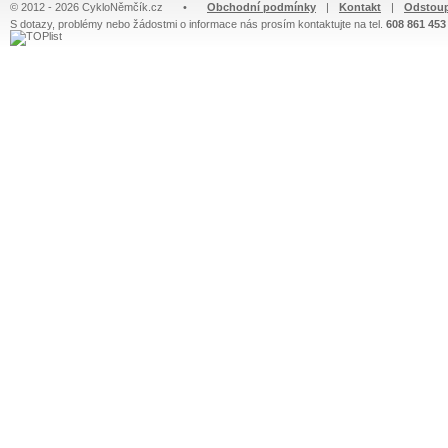
© 2012 - 2026 CykloNěmčík.cz
•
Obchodní podmínky
|
Kontakt
|
Odstoup
S dotazy, problémy nebo žádostmi o informace nás prosím kontaktujte na tel.
608 861 453