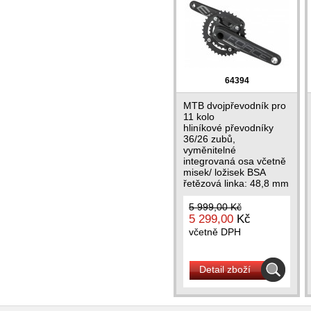
64394
MTB dvojpřevodník pro
11 kolo
hliníkové převodníky
36/26 zubů,
vyměnitelné
integrovaná osa včetně
misek/ ložisek BSA
řetězová linka: 48,8 mm
délka klik: 175 mm,...
5 999,00 Kč
5 299,00
Kč
včetně DPH
Detail zboží