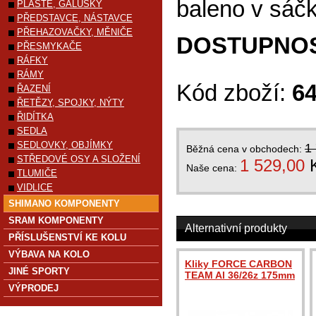
baleno v sáč
PLÁŠTĚ, GALUSKY
PŘEDSTAVCE, NÁSTAVCE
PŘEHAZOVAČKY, MĚNIČE
DOSTUPNOS
PŘESMYKAČE
RÁFKY
RÁMY
Kód zboží:
6
ŘAZENÍ
ŘETĚZY, SPOJKY, NÝTY
ŘIDÍTKA
SEDLA
SEDLOVKY, OBJÍMKY
1
Běžná cena v obchodech:
STŘEDOVÉ OSY A SLOŽENÍ
1 529,00
Naše cena:
TLUMIČE
VIDLICE
SHIMANO KOMPONENTY
SRAM KOMPONENTY
Alternativní produkty
PŘÍSLUŠENSTVÍ KE KOLU
VÝBAVA NA KOLO
Kliky FORCE CARBON
JINÉ SPORTY
TEAM Al 36/26z 175mm
VÝPRODEJ