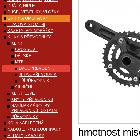
DRÁTY, NIPLE
DUŠE, VENTILKY, VLOŽKY
GRIPY A OMOTÁVKY
HLAVOVÁ SLOŽENÍ
KAZETY, VOLNOBĚŽKY
KLIKY A PŘEVODNÍKY
KLIKY
CROSSOVÉ
DĚTSKÉ
MTB
DVOUPŘEVODNÍK
JEDNOPŘEVODNÍK
TŘÍPŘEVODNÍK
SILNIČNÍ
KLIKY LEVÉ
KRYTY PŘEVODNÍKU
NAPÍNÁKY,ŠROUBY
PŘEVODNÍKŮ, OSTATNÍ
PŘEVODNÍKY
KOLA NAPLETENÁ
hmotnost mis
NÁBOJE, RYCHLOUPÍNÁKY
PEDÁLY, ZARÁŽKY