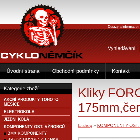
Dotazy a informace n
Vyhledávání:
Úvodní strana
Obchodní podmínky
Kontakt
Kliky FOR
Kategorie zboží
AKČNÍ PRODUKTY TOHOTO
175mm,čer
MĚSÍCE
ELEKTROKOLA
JÍZDNÍ KOLA
E-shop
»
KOMPONENTY OST.
KOMPONENTY OST. VÝROBCŮ
BMX KOMPONENTY
BRZDY, BOVDENY, LANKA