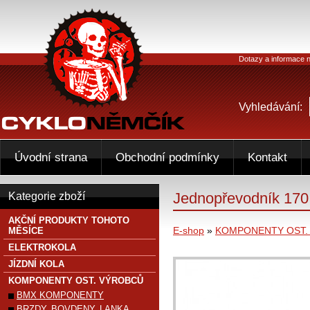
Dotazy a informace n
Vyhledávání:
Úvodní strana
Obchodní podmínky
Kontakt
Jednopřevodník 170
Kategorie zboží
AKČNÍ PRODUKTY TOHOTO
E-shop
»
KOMPONENTY OST.
MĚSÍCE
ELEKTROKOLA
JÍZDNÍ KOLA
KOMPONENTY OST. VÝROBCŮ
BMX KOMPONENTY
BRZDY, BOVDENY, LANKA