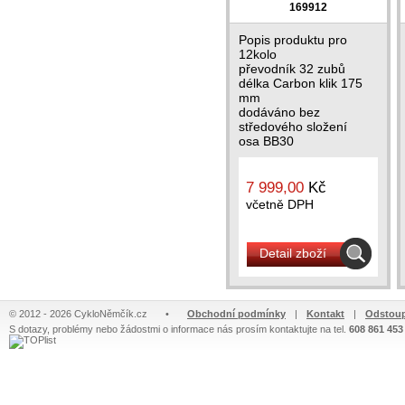
169912
Popis produktu pro
12kolo
převodník 32 zubů
délka Carbon klik 175
mm
dodáváno bez
středového složení
osa BB30
barva černá
hmotnost 460g /váženo
bez...
7 999,00
Kč
včetně DPH
Detail zboží
© 2012 - 2026 CykloNěmčík.cz
•
Obchodní podmínky
|
Kontakt
|
Odstoup
S dotazy, problémy nebo žádostmi o informace nás prosím kontaktujte na tel.
608 861 453