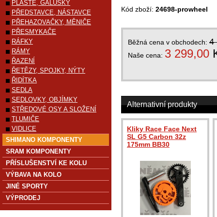
PLÁŠTĚ, GALUSKY
Kód zboží:
24698-prowheel
PŘEDSTAVCE, NÁSTAVCE
PŘEHAZOVAČKY, MĚNIČE
PŘESMYKAČE
4
RÁFKY
Běžná cena v obchodech:
3 299,00
RÁMY
Naše cena:
ŘAZENÍ
ŘETĚZY, SPOJKY, NÝTY
ŘIDÍTKA
SEDLA
SEDLOVKY, OBJÍMKY
Alternativní produkty
STŘEDOVÉ OSY A SLOŽENÍ
TLUMIČE
VIDLICE
Kliky Race Face Next
SL G5 Carbon 32z
SHIMANO KOMPONENTY
175mm BB30
SRAM KOMPONENTY
PŘÍSLUŠENSTVÍ KE KOLU
VÝBAVA NA KOLO
JINÉ SPORTY
VÝPRODEJ