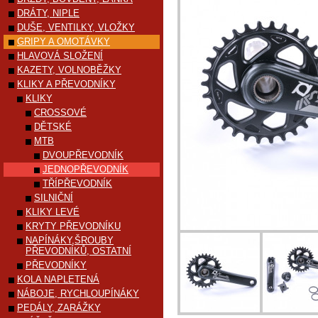
DRÁTY, NIPLE
DUŠE, VENTILKY, VLOŽKY
GRIPY A OMOTÁVKY
HLAVOVÁ SLOŽENÍ
KAZETY, VOLNOBĚŽKY
KLIKY A PŘEVODNÍKY
KLIKY
CROSSOVÉ
DĚTSKÉ
MTB
DVOUPŘEVODNÍK
JEDNOPŘEVODNÍK
TŘÍPŘEVODNÍK
SILNIČNÍ
KLIKY LEVÉ
KRYTY PŘEVODNÍKU
NAPÍNÁKY,ŠROUBY
PŘEVODNÍKŮ, OSTATNÍ
PŘEVODNÍKY
KOLA NAPLETENÁ
NÁBOJE, RYCHLOUPÍNÁKY
PEDÁLY, ZARÁŽKY