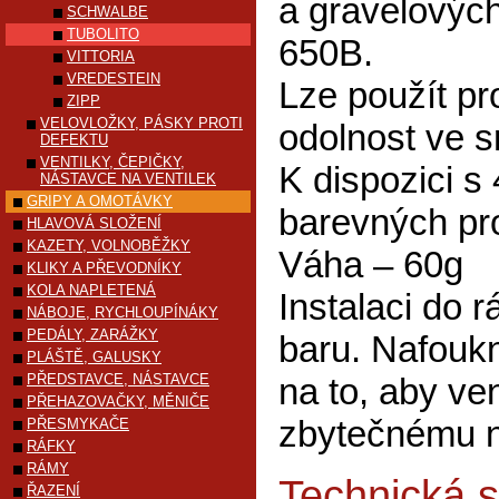
a gravelových
SCHWALBE
TUBOLITO
650B.
VITTORIA
VREDESTEIN
Lze použít pr
ZIPP
VELOVLOŽKY, PÁSKY PROTI
odolnost ve 
DEFEKTU
VENTILKY, ČEPIČKY,
K dispozici 
NÁSTAVCE NA VENTILEK
GRIPY A OMOTÁVKY
barevných pr
HLAVOVÁ SLOŽENÍ
KAZETY, VOLNOBĚŽKY
Váha – 60g
KLIKY A PŘEVODNÍKY
KOLA NAPLETENÁ
Instalaci do 
NÁBOJE, RYCHLOUPÍNÁKY
PEDÁLY, ZARÁŽKY
baru. Nafoukn
PLÁŠTĚ, GALUSKY
PŘEDSTAVCE, NÁSTAVCE
na to, aby ve
PŘEHAZOVAČKY, MĚNIČE
zbytečnému n
PŘESMYKAČE
RÁFKY
RÁMY
Technická s
ŘAZENÍ