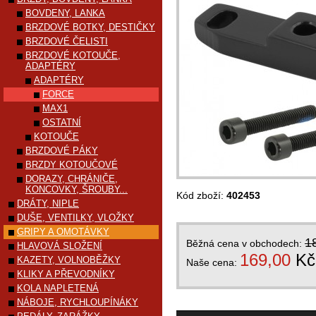
BOVDENY, LANKA
BRZDOVÉ BOTKY, DESTIČKY
BRZDOVÉ ČELISTI
BRZDOVÉ KOTOUČE,
ADAPTÉRY
ADAPTÉRY
FORCE
MAX1
OSTATNÍ
KOTOUČE
BRZDOVÉ PÁKY
BRZDY KOTOUČOVÉ
DORAZY, CHRÁNIČE,
KONCOVKY, ŠROUBY...
Kód zboží:
402453
DRÁTY, NIPLE
DUŠE, VENTILKY, VLOŽKY
GRIPY A OMOTÁVKY
1
Běžná cena v obchodech:
HLAVOVÁ SLOŽENÍ
169,00
Kč
KAZETY, VOLNOBĚŽKY
Naše cena:
KLIKY A PŘEVODNÍKY
KOLA NAPLETENÁ
NÁBOJE, RYCHLOUPÍNÁKY