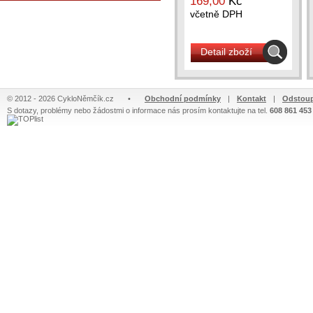
169,00
Kč
včetně DPH
Detail zboží
© 2012 - 2026 CykloNěmčík.cz
•
Obchodní podmínky
|
Kontakt
|
Odstoup
S dotazy, problémy nebo žádostmi o informace nás prosím kontaktujte na tel.
608 861 453