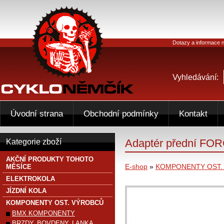
Dotazy a informace n
Vyhledávání:
Úvodní strana
Obchodní podmínky
Kontakt
Adaptér přední F
Kategorie zboží
AKČNÍ PRODUKTY TOHOTO
E-shop
»
KOMPONENTY OST.
MĚSÍCE
ELEKTROKOLA
JÍZDNÍ KOLA
KOMPONENTY OST. VÝROBCŮ
BMX KOMPONENTY
BRZDY, BOVDENY, LANKA