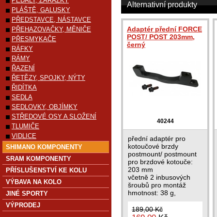
PEDÁLY, ZARÁŽKY
Alternativní produkty
PLÁŠTĚ, GALUSKY
PŘEDSTAVCE, NÁSTAVCE
Adaptér přední FORCE
PŘEHAZOVAČKY, MĚNIČE
POST/ POST 203mm,
PŘESMYKAČE
černý
RÁFKY
RÁMY
ŘAZENÍ
ŘETĚZY, SPOJKY, NÝTY
ŘIDÍTKA
SEDLA
SEDLOVKY, OBJÍMKY
STŘEDOVÉ OSY A SLOŽENÍ
40244
TLUMIČE
VIDLICE
přední adaptér pro
kotoučové brzdy
SHIMANO KOMPONENTY
postmount/ postmount
SRAM KOMPONENTY
pro brzdové kotouče:
203 mm
PŘÍSLUŠENSTVÍ KE KOLU
včetně 2 inbusových
VÝBAVA NA KOLO
šroubů pro montáž
hmotnost: 38 g,
JINÉ SPORTY
materiál: Al hliník
VÝPRODEJ
189,00 Kč