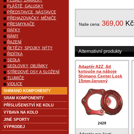
PEDÁLY, ZARÁŽKY
PLÁŠTĚ, GALUSKY
PŘEDSTAVCE, NÁSTAVCE
PŘEHAZOVAČKY, MĚNIČE
369,00
Kč
PŘESMYKAČE
Naše cena:
RÁFKY
RÁMY
ŘAZENÍ
ŘETĚZY, SPOJKY, NÝTY
Alternativní produkty
ŘIDÍTKA
SEDLA
SEDLOVKY, OBJÍMKY
Adaptér A2Z ,6d
kotouče na náboje
STŘEDOVÉ OSY A SLOŽENÍ
Shimano Center Lock
TLUMIČE
15mm,červený
VIDLICE
SHIMANO KOMPONENTY
SRAM KOMPONENTY
PŘÍSLUŠENSTVÍ KE KOLU
VÝBAVA NA KOLO
JINÉ SPORTY
2429
VÝPRODEJ