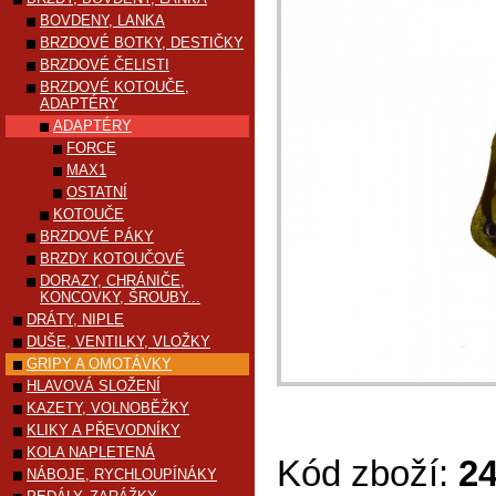
BOVDENY, LANKA
BRZDOVÉ BOTKY, DESTIČKY
BRZDOVÉ ČELISTI
BRZDOVÉ KOTOUČE,
ADAPTÉRY
ADAPTÉRY
FORCE
MAX1
OSTATNÍ
KOTOUČE
BRZDOVÉ PÁKY
BRZDY KOTOUČOVÉ
DORAZY, CHRÁNIČE,
KONCOVKY, ŠROUBY...
DRÁTY, NIPLE
DUŠE, VENTILKY, VLOŽKY
GRIPY A OMOTÁVKY
HLAVOVÁ SLOŽENÍ
KAZETY, VOLNOBĚŽKY
KLIKY A PŘEVODNÍKY
KOLA NAPLETENÁ
Kód zboží:
2
NÁBOJE, RYCHLOUPÍNÁKY