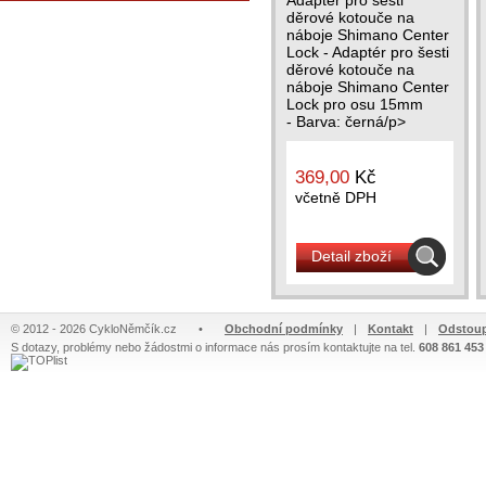
Adaptér pro šesti
děrové kotouče na
náboje Shimano Center
Lock - Adaptér pro šesti
děrové kotouče na
náboje Shimano Center
Lock pro osu 15mm
- Barva: černá/p>
369,00
Kč
včetně DPH
Detail zboží
© 2012 - 2026 CykloNěmčík.cz
•
Obchodní podmínky
|
Kontakt
|
Odstoup
S dotazy, problémy nebo žádostmi o informace nás prosím kontaktujte na tel.
608 861 453