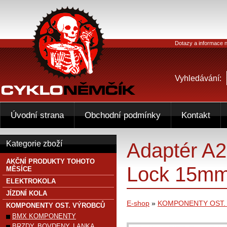
Dotazy a informace n
Vyhledávání:
Úvodní strana
Obchodní podmínky
Kontakt
Adaptér A2
Kategorie zboží
AKČNÍ PRODUKTY TOHOTO
Lock 15mm
MĚSÍCE
ELEKTROKOLA
JÍZDNÍ KOLA
E-shop
»
KOMPONENTY OST.
KOMPONENTY OST. VÝROBCŮ
BMX KOMPONENTY
BRZDY, BOVDENY, LANKA