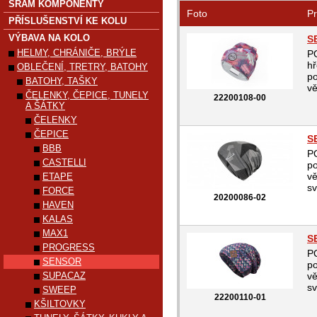
SRAM KOMPONENTY
Foto
Pr
PŘÍSLUŠENSTVÍ KE KOLU
VÝBAVA NA KOLO
S
HELMY, CHRÁNIČE, BRÝLE
P
hř
OBLEČENÍ, TRETRY, BATOHY
po
BATOHY, TAŠKY
vě
ČELENKY, ČEPICE, TUNELY
22200108-00
A ŠÁTKY
ČELENKY
ČEPICE
S
BBB
P
CASTELLI
po
vě
ETAPE
sv
FORCE
20200086-02
HAVEN
KALAS
MAX1
S
PROGRESS
P
SENSOR
po
SUPACAZ
vě
sv
SWEEP
22200110-01
KŠILTOVKY