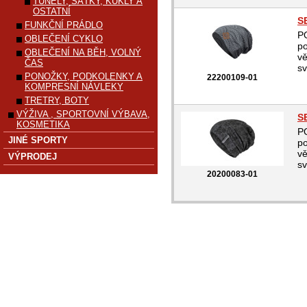
TUNELY, ŠÁTKY, KUKLY A
OSTATNÍ
S
FUNKČNÍ PRÁDLO
P
OBLEČENÍ CYKLO
po
OBLEČENÍ NA BĚH, VOLNÝ
vě
ČAS
sv
PONOŽKY, PODKOLENKY A
22200109-01
KOMPRESNÍ NÁVLEKY
TRETRY, BOTY
VÝŽIVA , SPORTOVNÍ VÝBAVA,
S
KOSMETIKA
P
JINÉ SPORTY
po
vě
VÝPRODEJ
sv
20200083-01