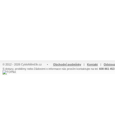
© 2012 - 2026 CykloNěmčík.cz
•
Obchodní podmínky
|
Kontakt
|
Odstoup
S dotazy, problémy nebo žádostmi o informace nás prosím kontaktujte na tel.
608 861 453