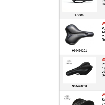
ba
H
170999
W
Po
AT
te
Ro
960450201
W
Po
s 
vď
Sk
960420200
Wi
Se
el