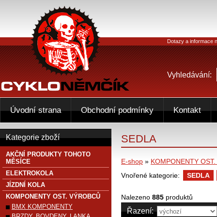
Dotazy a informace n
Vyhledávání:
Úvodní strana
Obchodní podmínky
Kontakt
SEDLA
Kategorie zboží
AKČNÍ PRODUKTY TOHOTO
E-shop
»
KOMPONENTY OST.
MĚSÍCE
ELEKTROKOLA
Vnořené kategorie:
SEDLA
JÍZDNÍ KOLA
KOMPONENTY OST. VÝROBCŮ
Nalezeno
885
produktů
BMX KOMPONENTY
Řazení:
BRZDY, BOVDENY, LANKA