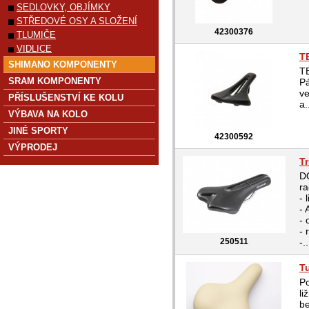
SEDLOVKY, OBJÍMKY
STŘEDOVÉ OSY A SLOŽENÍ
42300376
TLUMIČE
VIDLICE
T
SHIMANO KOMPONENTY
T
SRAM KOMPONENTY
Pá
ve
PŘÍSLUŠENSTVÍ KE KOLU
a.
VÝBAVA NA KOLO
JINÉ SPORTY
42300592
VÝPRODEJ
T
D
ra
- 
- 
- 
-
250511
-..
T
P
li
b