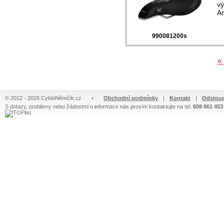
vý
An
990081200s
«
© 2012 - 2026 CykloNěmčík.cz
•
Obchodní podmínky
|
Kontakt
|
Odstoup
S dotazy, problémy nebo žádostmi o informace nás prosím kontaktujte na tel.
608 861 453