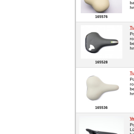
b
h
165576
Tu
Po
r
b
hm
165528
Tu
Po
r
b
hm
165536
Ve
P
Li