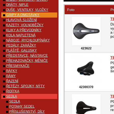
DRÁTY, NIPLE
Foto
Pr
DUŠE, VENTILKY, VLOŽKY
GRIPY A OMOTÁVKY
T
HLAVOVÁ SLOŽENÍ
Dá
KAZETY, VOLNOBĚŽKY
vy
KLIKY A PŘEVODNÍKY
a 
KOLA NAPLETENÁ
po
NÁBOJE, RYCHLOUPÍNÁKY
PEDÁLY, ZARÁŽKY
423622
PLÁŠTĚ, GALUSKY
PŘEDSTAVCE, NÁSTAVCE
T
PŘEHAZOVAČKY, MĚNIČE
PO
PŘESMYKAČE
ge
RÁFKY
ši
RÁMY
ŘAZENÍ
ŘETĚZY, SPOJKY, NÝTY
42300370
ŘIDÍTKA
T
SEDLA
SEDLA
P
pr
POTAHY SEDEL
re
PŘÍSLUŠENSTVÍ, DÍLY