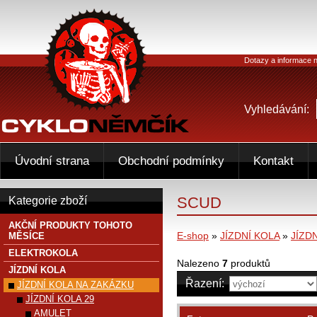
Dotazy a informace n
Vyhledávání:
Úvodní strana
Obchodní podmínky
Kontakt
SCUD
Kategorie zboží
AKČNÍ PRODUKTY TOHOTO
E-shop
»
JÍZDNÍ KOLA
»
JÍZD
MĚSÍCE
ELEKTROKOLA
Nalezeno
7
produktů
JÍZDNÍ KOLA
Řazení:
JÍZDNÍ KOLA NA ZAKÁZKU
JÍZDNÍ KOLA 29
AMULET