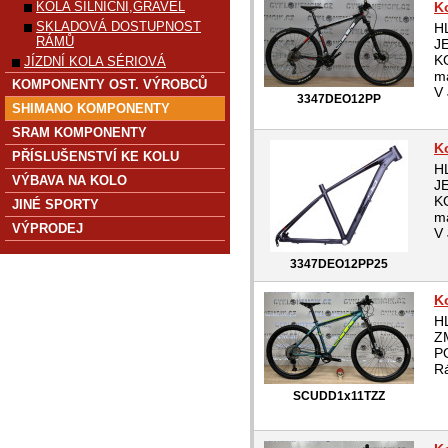
KOLA SILNIČNÍ,GRAVEL
K
SKLADOVÁ DOSTUPNOST
H
RÁMŮ
J
K
JÍZDNÍ KOLA SÉRIOVÁ
m
KOMPONENTY OST. VÝROBCŮ
V
3347DEO12PP
SHIMANO KOMPONENTY
SRAM KOMPONENTY
K
PŘÍSLUŠENSTVÍ KE KOLU
H
VÝBAVA NA KOLO
J
K
JINÉ SPORTY
m
VÝPRODEJ
V
3347DEO12PP25
K
H
Z
P
R
SCUDD1x11TZZ