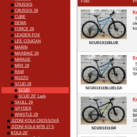
Foto
Pr
CRUSSIS
CRUSSIS 29
K
CUBE
S
DEMA
ol
ko
FORCE 29
LEADER FOX
LEE COUGAN
SCUD1X11BLUE
MARIN
MAXBIKE 29
K
MIRAGE
S
MRX 29
V
RAW
S
ROZZO
SCUD 29
SCUD1X11BLUELGA
SCUD
SCUD 29" Lady
K
SKULL 29
SPYDER
S
WHISTLE 29
B
1
JÍZDNÍ KOLA CROSSOVÁ
...
JÍZDNÍ KOLA MTB 27.5
SCUD1X11GR
KOLA 26"