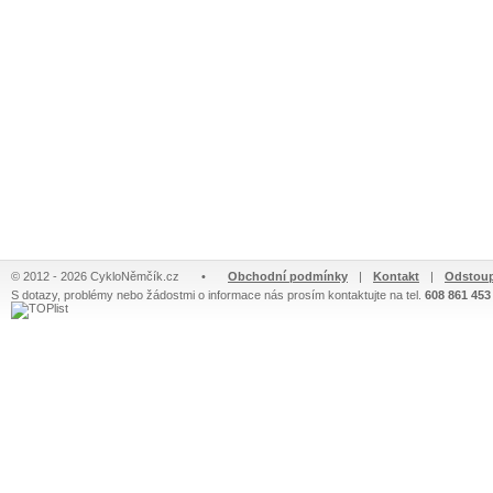
© 2012 - 2026 CykloNěmčík.cz
•
Obchodní podmínky
|
Kontakt
|
Odstoup
S dotazy, problémy nebo žádostmi o informace nás prosím kontaktujte na tel.
608 861 453