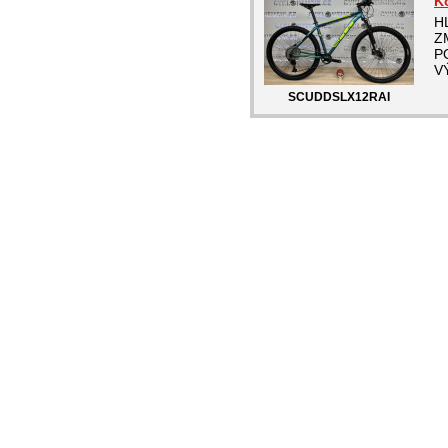
K
H
Z
P
VÝ
SCUDDSLX12RAI