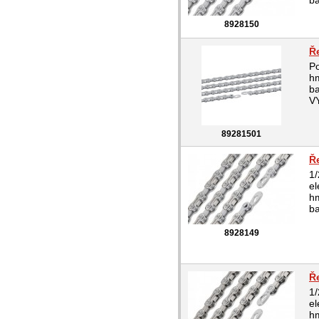
b
8928150
Ř
Po
hm
b
V
89281501
Ř
1/
el
hm
b
8928149
Ř
1/
el
hm