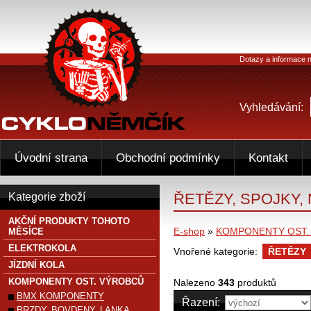
Dotazy a informace n
Vyhledávání:
Úvodní strana
Obchodní podmínky
Kontakt
ŘETĚZY, SPOJKY,
Kategorie zboží
AKČNÍ PRODUKTY TOHOTO
E-shop
»
KOMPONENTY OST.
MĚSÍCE
ELEKTROKOLA
Vnořené kategorie:
ŘETĚZY
JÍZDNÍ KOLA
KOMPONENTY OST. VÝROBCŮ
Nalezeno
343
produktů
BMX KOMPONENTY
Řazení:
BRZDY, BOVDENY, LANKA