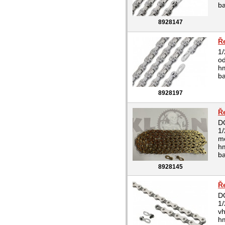
b
8928147
Ř
1/
od
hm
b
8928197
Ř
D
1/
mo
hm
b
8928145
Ř
D
1/
v
hm