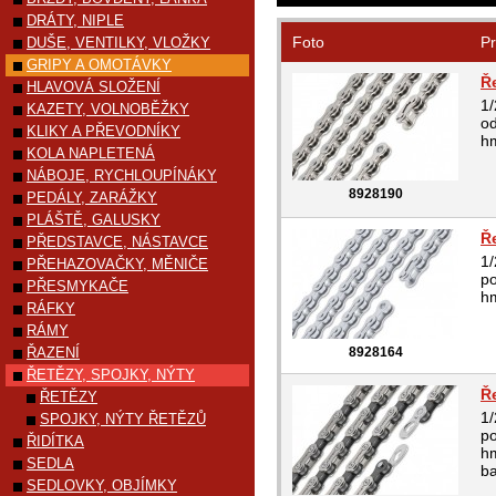
DRÁTY, NIPLE
Foto
Pr
DUŠE, VENTILKY, VLOŽKY
GRIPY A OMOTÁVKY
Ř
HLAVOVÁ SLOŽENÍ
1/
KAZETY, VOLNOBĚŽKY
od
KLIKY A PŘEVODNÍKY
hm
KOLA NAPLETENÁ
NÁBOJE, RYCHLOUPÍNÁKY
8928190
PEDÁLY, ZARÁŽKY
PLÁŠTĚ, GALUSKY
Ř
PŘEDSTAVCE, NÁSTAVCE
1/
PŘEHAZOVAČKY, MĚNIČE
po
PŘESMYKAČE
hm
RÁFKY
RÁMY
ŘAZENÍ
8928164
ŘETĚZY, SPOJKY, NÝTY
Ř
ŘETĚZY
1/
SPOJKY, NÝTY ŘETĚZŮ
po
ŘIDÍTKA
hm
SEDLA
b
SEDLOVKY, OBJÍMKY