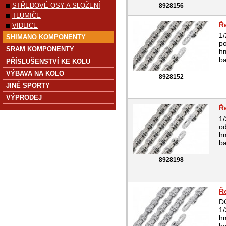
STŘEDOVÉ OSY A SLOŽENÍ
8928156
TLUMIČE
Ř
VIDLICE
1/
SHIMANO KOMPONENTY
po
SRAM KOMPONENTY
hm
b
PŘÍSLUŠENSTVÍ KE KOLU
VÝBAVA NA KOLO
8928152
JINÉ SPORTY
VÝPRODEJ
Ř
1/
od
hm
b
8928198
Ř
D
1/
hm