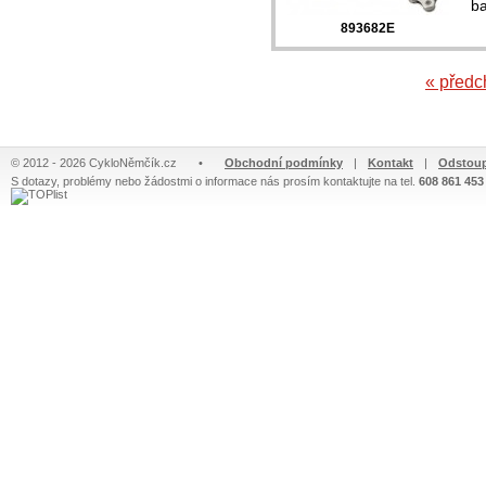
b
893682E
« předc
© 2012 - 2026 CykloNěmčík.cz
•
Obchodní podmínky
|
Kontakt
|
Odstoup
S dotazy, problémy nebo žádostmi o informace nás prosím kontaktujte na tel.
608 861 453