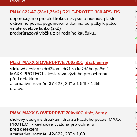
Produkt
Plášť 622-47 (28x1,75x2) R21 E-PROTEC 360 APS+RS
doporučujeme pro elektrokola, zvýšená nosnost pláště
extrémně pevná pogumovaná tkanina od patky k patce
vinuté ocelové lanko (2x2)
protiprůrazová vložka z přírodního kaučuku...
Plášť MAXXIS OVERDRIVE 700x35C, drát, černý
slickový design s drážkami drží za každého počasí
MAXX PROTECT - kevlarová výztuha pro ochranu
před defektem
alternativní rozměr: 37-622, 28'' x 1 5/8 x 1 3/8''
drátová...
Plášť MAXXIS OVERDRIVE 700x40C drát, černý
slickový design s drážkami drží za každého počasí MAXX
PROTECT - kevlarová výztuha pro ochranu
před defektem
alternativní rozměr: 42-622, 28'' x 1,60