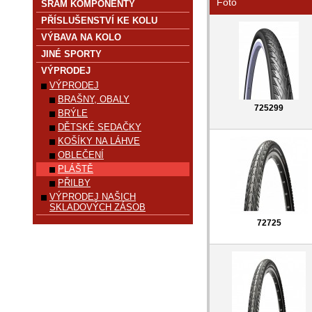
Foto
SRAM KOMPONENTY
PŘÍSLUŠENSTVÍ KE KOLU
VÝBAVA NA KOLO
JINÉ SPORTY
VÝPRODEJ
VÝPRODEJ
BRAŠNY, OBALY
725299
BRÝLE
DĚTSKÉ SEDAČKY
KOŠÍKY NA LÁHVE
OBLEČENÍ
PLÁŠTĚ
PŘILBY
VÝPRODEJ NAŠICH
SKLADOVÝCH ZÁSOB
72725