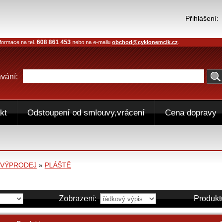
Přihlášení:
608 861 453
formace na tel.
nebo na e-mailu
obchod@cyklonemcik.cz
.
vání:
kt
Odstoupení od smlouvy,vrácení
Cena dopravy
VÝPRODEJ
»
PLÁŠTĚ
Zobrazení:
Produkt