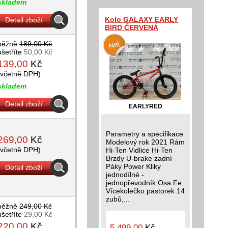
skladem
Kolo GALAXY EARLY
Detail zboží
BIRD ČERVENÁ
běžně
189,00 Kč
ušetříte
50,00 Kč
139,00
Kč
(včetně DPH)
skladem
Detail zboží
EARLYRED
Parametry a specifikace
269,00
Kč
Modelový rok 2021 Rám
(včetně DPH)
Hi-Ten Vidlice Hi-Ten
Brzdy U-brake zadní
Páky Power Kliky
Detail zboží
jednodílné -
jednopřevodník Osa Fe
Vícekolečko pastorek 14
zubů,...
běžně
249,00 Kč
ušetříte
29,00 Kč
220,00
Kč
5 499,00
Kč