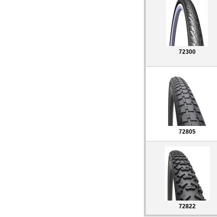
72300
72805
72822