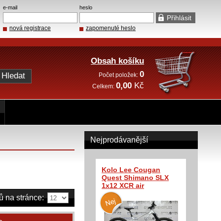
e-mail
heslo
nová registrace
zapomenuté heslo
Obsah košíku
0
Počet položek:
0,00
Kč
Celkem:
Nejprodávanější
Kolo Lee Cougan
Quest Shimano SLX
1x12 XCR air
ů na stránce: