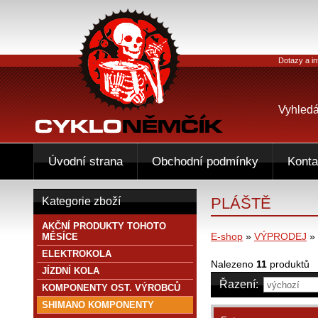
Dotazy a in
Vyhledá
Úvodní strana
Obchodní podmínky
Konta
PLÁŠTĚ
Kategorie zboží
AKČNÍ PRODUKTY TOHOTO
E-shop
»
VÝPRODEJ
»
MĚSÍCE
ELEKTROKOLA
Nalezeno
11
produktů
JÍZDNÍ KOLA
Řazení:
KOMPONENTY OST. VÝROBCŮ
SHIMANO KOMPONENTY