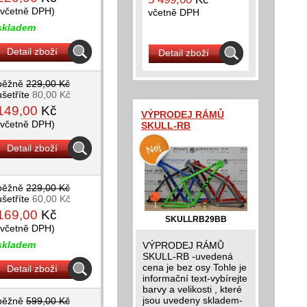
(včetně DPH)
včetně DPH
skladem
Detail zboží
Detail zboží
běžně
229,00 Kč
ušetříte
80,00 Kč
149,00
Kč
VÝPRODEJ RÁMŮ
(včetně DPH)
SKULL-RB
Detail zboží
běžně
229,00 Kč
ušetříte
60,00 Kč
169,00
Kč
SKULLRB29BB
(včetně DPH)
skladem
VÝPRODEJ RÁMŮ
SKULL-RB -uvedená
cena je bez osy Tohle je
Detail zboží
informační text-vybírejte
barvy a velikosti , které
jsou uvedeny skladem-
běžně
599,00 Kč