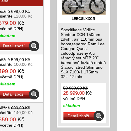
Cena
běžně
699,00 Kč
ušetříte
120,00 Kč
LEECSLXXCR
579,00
Kč
(včetně DPH)
Specifikace Vidlice
Suntour XCR 150mm
skladem
zdvih , air, 110mm osa
boost,tapered Rám Lee
Detail zboží
Cougan Quest
celoodpružený Alu
rámový set MTB 29"
běžně
599,00 Kč
barva hnědozlatá matná
ušetříte
100,00 Kč
Šlapací střed Shimano
499,00
Kč
SLX 7100-1 175mm
32z 12kolo...
(včetně DPH)
skladem
59 999,00 Kč
28 999,00
Kč
Detail zboží
včetně DPH
skladem
běžně
699,00 Kč
ušetříte
140,00 Kč
Detail zboží
559,00
Kč
(včetně DPH)