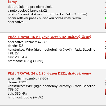
černý
doporučujeme pro elektrokola
vinuté ocelové lanko (2x2)
protiprůrazová vložka z přírodního kaučuku (1,5 mm)
boční reflexní pásek s vysokou odrazivostí světla
alternativní...
Plášť TRAYAL 16 x 1,75x2, dezén D2, drátový, černý
alternativní rozměr: 47-305
dezén: D2
konstrukce: Wire (rigid-neohebný, drátový) - řada Baseline
TPI: 27
tlak: 280 kPa
hmotnost: 405 g (+-5%)
Plášť TRAYAL 24 x 1,75, dezén D121, drátový, černý
alternativní rozměr: 47-507
dezén: D121
konstrukce: Wire (rigid-neohebný, drátový) - řada Baseline
TPI: 27
tlak: 380 kPa
hmotnost: 800 g (+-5%)