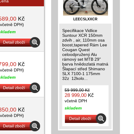
Cena
589,00
Kč
LEECSLXXCR
(včetně DPH)
Specifikace Vidlice
skladem
Suntour XCR 150mm
zdvih , air, 110mm osa
Detail zboží
boost,tapered Rám Lee
Cougan Quest
celoodpružený Alu
rámový set MTB 29"
799,00
Kč
barva hnědozlatá matná
Šlapací střed Shimano
(včetně DPH)
SLX 7100-1 175mm
skladem
32z 12kolo...
Detail zboží
59 999,00 Kč
28 999,00
Kč
včetně DPH
skladem
850,00
Kč
(včetně DPH)
Detail zboží
Detail zboží