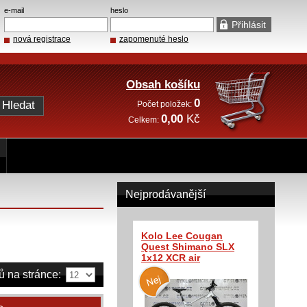
e-mail
heslo
nová registrace
zapomenuté heslo
Obsah košíku
0
Počet položek:
0,00
Kč
Celkem:
Nejprodávanější
Kolo Lee Cougan
Quest Shimano SLX
1x12 XCR air
ů na stránce: