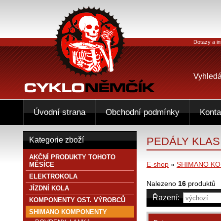
Dotazy a in
Vyhledá
Úvodní strana
Obchodní podmínky
Konta
PEDÁLY KLAS
Kategorie zboží
AKČNÍ PRODUKTY TOHOTO
E-shop
»
SHIMANO K
MĚSÍCE
ELEKTROKOLA
Nalezeno
16
produktů
JÍZDNÍ KOLA
Řazení:
KOMPONENTY OST. VÝROBCŮ
SHIMANO KOMPONENTY