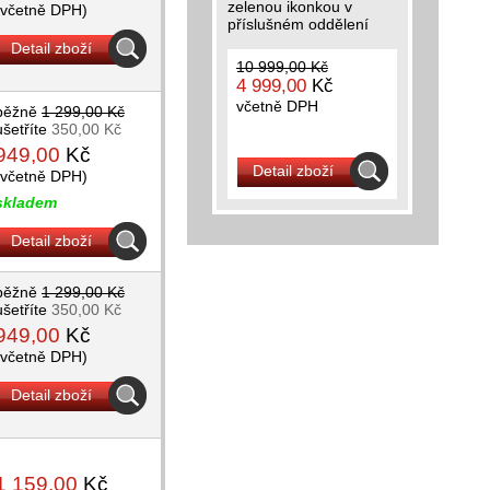
zelenou ikonkou v
(včetně DPH)
příslušném oddělení
Detail zboží
10 999,00 Kč
4 999,00
Kč
včetně DPH
běžně
1 299,00 Kč
ušetříte
350,00 Kč
949,00
Kč
Detail zboží
(včetně DPH)
skladem
Detail zboží
běžně
1 299,00 Kč
ušetříte
350,00 Kč
949,00
Kč
(včetně DPH)
Detail zboží
1 159,00
Kč