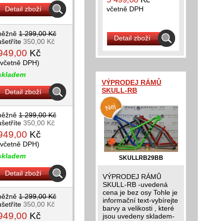
Detail zboží
včetně DPH
běžně
1 299,00 Kč
Detail zboží
ušetříte
350,00 Kč
949,00
Kč
(včetně DPH)
skladem
VÝPRODEJ RÁMŮ
SKULL-RB
Detail zboží
běžně
1 299,00 Kč
ušetříte
350,00 Kč
949,00
Kč
(včetně DPH)
skladem
SKULLRB29BB
Detail zboží
VÝPRODEJ RÁMŮ
SKULL-RB -uvedená
cena je bez osy Tohle je
běžně
1 299,00 Kč
informační text-vybírejte
ušetříte
350,00 Kč
barvy a velikosti , které
949,00
Kč
jsou uvedeny skladem-