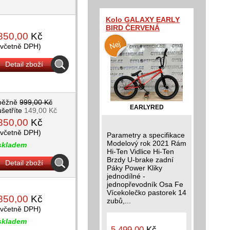
Kolo GALAXY EARLY
BIRD ČERVENÁ
850,00
Kč
(včetně DPH)
Detail zboží
běžně
999,00 Kč
EARLYRED
ušetříte
149,00 Kč
850,00
Kč
(včetně DPH)
Parametry a specifikace
Modelový rok 2021 Rám
skladem
Hi-Ten Vidlice Hi-Ten
Brzdy U-brake zadní
Detail zboží
Páky Power Kliky
jednodílné -
jednopřevodník Osa Fe
Vícekolečko pastorek 14
850,00
Kč
zubů,...
(včetně DPH)
skladem
5 499,00
Kč