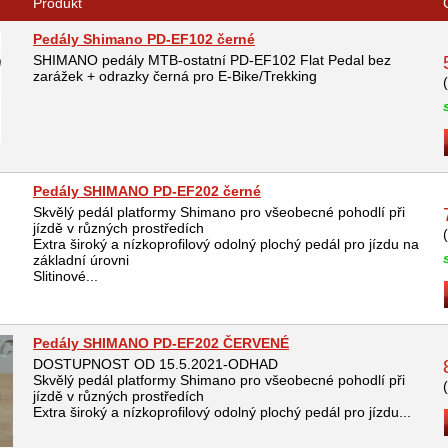
Produkt
Pedály Shimano PD-EF102 černé
SHIMANO pedály MTB-ostatní PD-EF102 Flat Pedal bez
zarážek + odrazky černá pro E-Bike/Trekking
Pedály SHIMANO PD-EF202 černé
Skvělý pedál platformy Shimano pro všeobecné pohodlí při
jízdě v různých prostředích
Extra široký a nízkoprofilový odolný plochý pedál pro jízdu na
základní úrovni
Slitinové...
Pedály SHIMANO PD-EF202 ČERVENÉ
DOSTUPNOST OD 15.5.2021-ODHAD
Skvělý pedál platformy Shimano pro všeobecné pohodlí při
jízdě v různých prostředích
Extra široký a nízkoprofilový odolný plochý pedál pro jízdu...