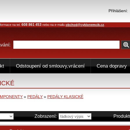
Přihlášení:
608 861 453
formace na tel.
nebo na e-mailu
obchod@cyklonemcik.cz
.
vání:
kt
Odstoupení od smlouvy,vrácení
Cena dopravy
ICKÉ
OMPONENTY
»
PEDÁLY
»
PEDÁLY KLASICKÉ
Zobrazení:
Produkt