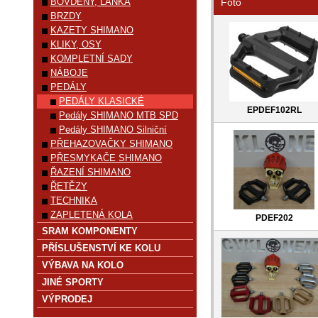
BOVDENY, LANKA
Foto
BRZDY
KAZETY SHIMANO
KLIKY, OSY
KOMPLETNÍ SADY
NÁBOJE
PEDÁLY
PEDÁLY KLASICKÉ
EPDEF102RL
Pedály SHIMANO MTB SPD
Pedály SHIMANO Silniční
PŘEHAZOVAČKY SHIMANO
PŘESMYKAČE SHIMANO
ŘAZENÍ SHIMANO
ŘETĚZY
TECHNIKA
ZAPLETENÁ KOLA
PDEF202
SRAM KOMPONENTY
PŘÍSLUŠENSTVÍ KE KOLU
VÝBAVA NA KOLO
JINÉ SPORTY
VÝPRODEJ