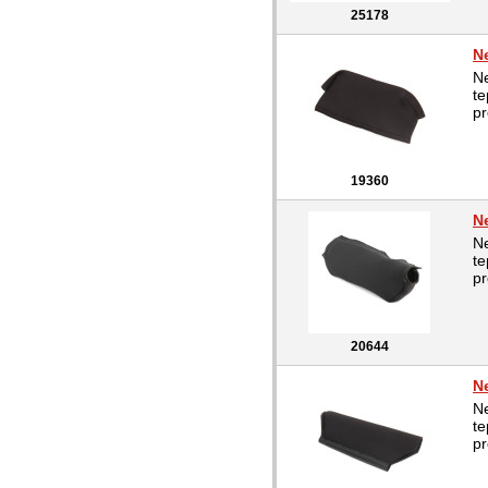
25178
N
Ne
te
pr
19360
N
Ne
te
pr
20644
N
Ne
te
pr