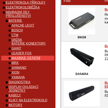
Foto
Pr
ELEKTROKOLA-TŘÍKOLKY
ELEKTROKOLOBĚŽKA
B
NÁHRADNÍ DÍLY,
Re
PŘÍSLUŠENSTVÍ
sv
BATERIE
ka
APACHE,LEVIT
BOSCH
CTM
89438
DRŽÁK
BATERIE,KONEKTORY
B
GIANT
B
LEADER FOX
P
MAXBIKE,OSTATNÍ
Z
MRX
SHIMANO
XION
DA54654
YAMAHA
DIAGNOSTIKA
B
E
DISPLAY,OVLÁDACÍ
JEDNOTKY
Ba
KABELY
E
KLIKY NA ELEKTROKOLO
MOTORY