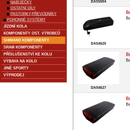
DA55004
NABÍJEČKY
OSTATNÍ DÍLY
B
PASTORKY,PŘEVODNÍKY
B
POHONNÉ SYSTÉMY
JÍZDNÍ KOLA
KOMPONENTY OST. VÝROBCŮ
SHIMANO KOMPONENTY
DA54620
SRAM KOMPONENTY
B
PŘÍSLUŠENSTVÍ KE KOLU
B
VÝBAVA NA KOLO
JINÉ SPORTY
VÝPRODEJ
DA54627
B
B