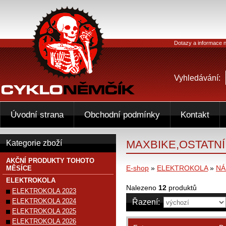
Dotazy a informace n
Vyhledávání:
Úvodní strana
Obchodní podmínky
Kontakt
MAXBIKE,OSTATNÍ
Kategorie zboží
AKČNÍ PRODUKTY TOHOTO
E-shop
»
ELEKTROKOLA
»
NÁ
MĚSÍCE
ELEKTROKOLA
Nalezeno
12
produktů
ELEKTROKOLA 2023
ELEKTROKOLA 2024
Řazení:
ELEKTROKOLA 2025
ELEKTROKOLA 2026