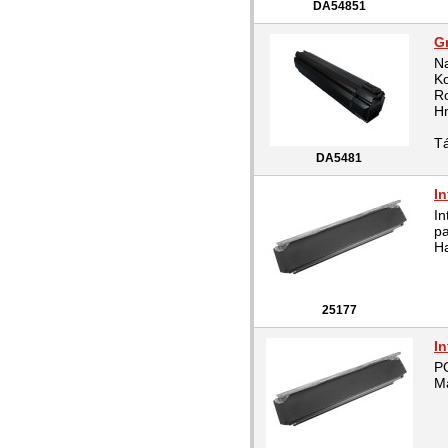
DA54851
G
Na
K
R
Hm
Tá
DA5481
I
In
pa
H
25177
I
PO
M