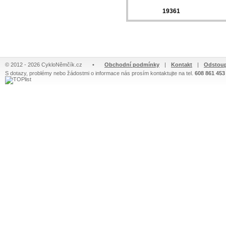
19361
© 2012 - 2026 CykloNěmčík.cz
•
Obchodní podmínky
|
Kontakt
|
Odstoup
S dotazy, problémy nebo žádostmi o informace nás prosím kontaktujte na tel.
608 861 453